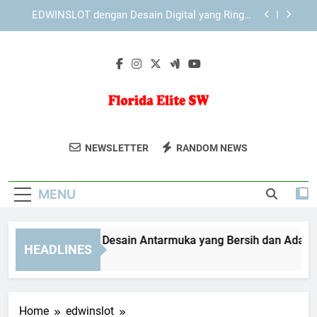
Skip
LEBAH4D dengan Desain Digital yang Ringan dan
to
Adaptif
content
KAYA787 dan Penerapan Sistem Responsif untuk
Pengguna Modern
LEBAH4D dengan Desain Antarmuka yang Bersih
dan Adaptif
EDWINSLOT dengan Desain Digital yang Ringan
dan Adaptif
Florida Elite SW
Bergabunglah Dengan Komunitas
LEBAH4D dengan Desain Digital yang Ringan dan
NEWSLETTER
RANDOM NEWS
Adaptif
Olahraga Dan Kesehatan Di Florida Elite
KAYA787 dan Penerapan Sistem Responsif untuk
SW. Untuk Hidup Sehat Dan Aktif.
Pengguna Modern
MENU
EBAH4D dengan Desain Antarmuka yang Bersih dan Adaptif
HEADLINES
Weeks Ago
Home
edwinslot