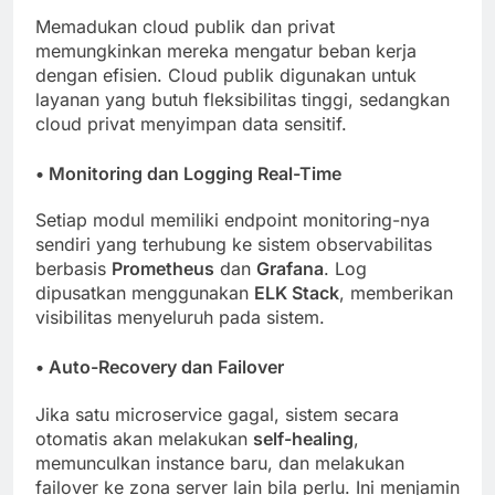
Memadukan cloud publik dan privat
memungkinkan mereka mengatur beban kerja
dengan efisien. Cloud publik digunakan untuk
layanan yang butuh fleksibilitas tinggi, sedangkan
cloud privat menyimpan data sensitif.
•
Monitoring dan Logging Real-Time
Setiap modul memiliki endpoint monitoring-nya
sendiri yang terhubung ke sistem observabilitas
berbasis
Prometheus
dan
Grafana
. Log
dipusatkan menggunakan
ELK Stack
, memberikan
visibilitas menyeluruh pada sistem.
•
Auto-Recovery dan Failover
Jika satu microservice gagal, sistem secara
otomatis akan melakukan
self-healing
,
memunculkan instance baru, dan melakukan
failover ke zona server lain bila perlu. Ini menjamin