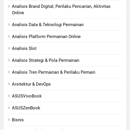
Analisis Brand Digital, Perilaku Pencarian, Aktivitas
Online
Analisis Data & Teknologi Permainan
Analisis Platform Permainan Online
Analisis Slot
Analisis Strategi & Pola Permainan
Analisis Tren Permainan & Perilaku Pemain
Arsitektur & DevOps
ASUSVivoBook
ASUSZenBook
Bisnis