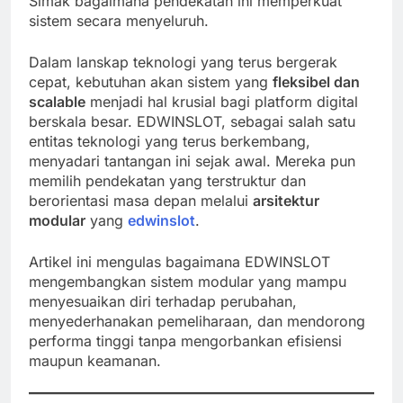
Simak bagaimana pendekatan ini memperkuat
sistem secara menyeluruh.
Dalam lanskap teknologi yang terus bergerak
cepat, kebutuhan akan sistem yang
fleksibel dan
scalable
menjadi hal krusial bagi platform digital
berskala besar. EDWINSLOT, sebagai salah satu
entitas teknologi yang terus berkembang,
menyadari tantangan ini sejak awal. Mereka pun
memilih pendekatan yang terstruktur dan
berorientasi masa depan melalui
arsitektur
modular
yang
edwinslot
.
Artikel ini mengulas bagaimana EDWINSLOT
mengembangkan sistem modular yang mampu
menyesuaikan diri terhadap perubahan,
menyederhanakan pemeliharaan, dan mendorong
performa tinggi tanpa mengorbankan efisiensi
maupun keamanan.