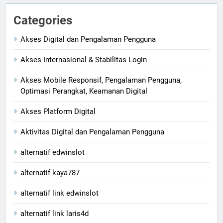
Categories
Akses Digital dan Pengalaman Pengguna
Akses Internasional & Stabilitas Login
Akses Mobile Responsif, Pengalaman Pengguna,
Optimasi Perangkat, Keamanan Digital
Akses Platform Digital
Aktivitas Digital dan Pengalaman Pengguna
alternatif edwinslot
alternatif kaya787
alternatif link edwinslot
alternatif link laris4d