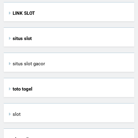
LINK SLOT
situs slot
situs slot gacor
toto togel
slot