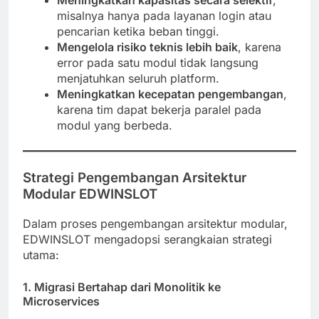
Meningkatkan kapasitas secara selektif
,
misalnya hanya pada layanan login atau
pencarian ketika beban tinggi.
Mengelola risiko teknis lebih baik
, karena
error pada satu modul tidak langsung
menjatuhkan seluruh platform.
Meningkatkan kecepatan pengembangan
,
karena tim dapat bekerja paralel pada
modul yang berbeda.
Strategi Pengembangan Arsitektur
Modular EDWINSLOT
Dalam proses pengembangan arsitektur modular,
EDWINSLOT mengadopsi serangkaian strategi
utama:
1.
Migrasi Bertahap dari Monolitik ke
Microservices