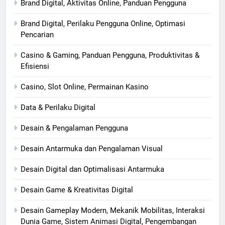
Brand Digital, Aktivitas Online, Panduan Pengguna
Brand Digital, Perilaku Pengguna Online, Optimasi
Pencarian
Casino & Gaming, Panduan Pengguna, Produktivitas &
Efisiensi
Casino, Slot Online, Permainan Kasino
Data & Perilaku Digital
Desain & Pengalaman Pengguna
Desain Antarmuka dan Pengalaman Visual
Desain Digital dan Optimalisasi Antarmuka
Desain Game & Kreativitas Digital
Desain Gameplay Modern, Mekanik Mobilitas, Interaksi
Dunia Game, Sistem Animasi Digital, Pengembangan