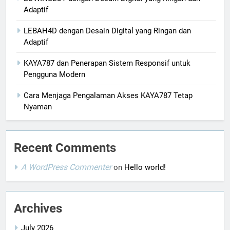
Adaptif
LEBAH4D dengan Desain Digital yang Ringan dan
Adaptif
KAYA787 dan Penerapan Sistem Responsif untuk
Pengguna Modern
Cara Menjaga Pengalaman Akses KAYA787 Tetap
Nyaman
Recent Comments
A WordPress Commenter
on
Hello world!
Archives
July 2026