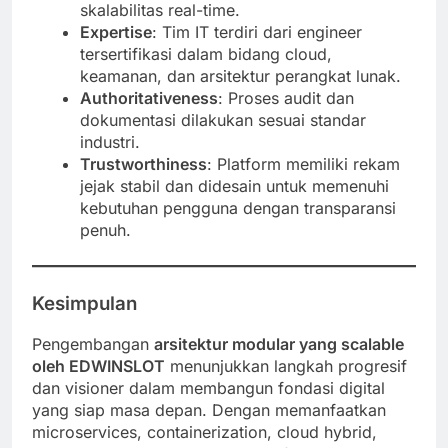
skalabilitas real-time.
Expertise
: Tim IT terdiri dari engineer
tersertifikasi dalam bidang cloud,
keamanan, dan arsitektur perangkat lunak.
Authoritativeness
: Proses audit dan
dokumentasi dilakukan sesuai standar
industri.
Trustworthiness
: Platform memiliki rekam
jejak stabil dan didesain untuk memenuhi
kebutuhan pengguna dengan transparansi
penuh.
Kesimpulan
Pengembangan
arsitektur modular yang scalable
oleh EDWINSLOT
menunjukkan langkah progresif
dan visioner dalam membangun fondasi digital
yang siap masa depan. Dengan memanfaatkan
microservices, containerization, cloud hybrid,