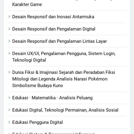
Karakter Game
Desain Responsif dan Inovasi Antarmuka
Desain Responsif dan Pengalaman Digital
Desain Responsif dan Pengalaman Lintas Layar
Desain UX/UI, Pengalaman Pengguna, Sistem Login,
Teknologi Digital
Dunia Fiksi & Imajinasi Sejarah dan Peradaban Fiksi
Mitologi dan Legenda Analisis Narasi Pokémon
Simbolisme Budaya Kuno
Edukasi · Matematika · Analisis Peluang
Edukasi Digital, Teknologi Permainan, Analisis Sosial
Edukasi Pengguna Digital