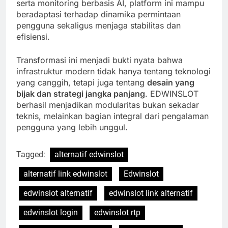
serta monitoring berbasis AI, platform ini mampu
beradaptasi terhadap dinamika permintaan
pengguna sekaligus menjaga stabilitas dan
efisiensi.
Transformasi ini menjadi bukti nyata bahwa
infrastruktur modern tidak hanya tentang teknologi
yang canggih, tetapi juga tentang
desain yang
bijak dan strategi jangka panjang
. EDWINSLOT
berhasil menjadikan modularitas bukan sekadar
teknis, melainkan bagian integral dari pengalaman
pengguna yang lebih unggul.
Tagged:
alternatif edwinslot
alternatif link edwinslot
Edwinslot
edwinslot alternatif
edwinslot link alternatif
edwinslot login
edwinslot rtp