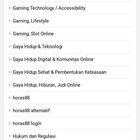
Gaming Technology / Accessibility
Gaming, Lifestyle
Gaming, Slot Online
Gaya Hidup & Teknologi
Gaya Hidup Digital & Komunitas Online
Gaya Hidup Sehat & Pembentukan Kebiasaan
Gaya Hidup, Hiburan, Judi Online
horas88
horas88 alternatif
horas88 login
Hukum dan Regulasi