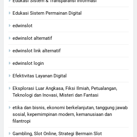
Edukasi Sistem & Transparansi Informasi
Edukasi Sistem Permainan Digital
edwinslot
edwinslot alternatif
edwinslot link alternatif
edwinslot login
Efektivitas Layanan Digital
Eksplorasi Luar Angkasa, Fiksi Ilmiah, Petualangan,
Teknologi dan Inovasi, Misteri dan Fantasi
etika dan bisnis, ekonomi berkelanjutan, tanggung jawab
sosial, kepemimpinan modern, kemanusiaan dan
filantropi
Gambling, Slot Online, Strategi Bermain Slot