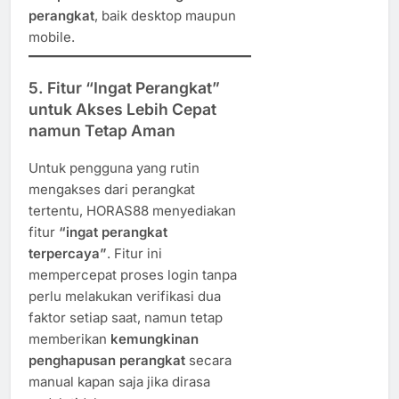
perangkat
, baik desktop maupun
mobile.
5.
Fitur “Ingat Perangkat”
untuk Akses Lebih Cepat
namun Tetap Aman
Untuk pengguna yang rutin
mengakses dari perangkat
tertentu, HORAS88 menyediakan
fitur
“ingat perangkat
terpercaya”
. Fitur ini
mempercepat proses login tanpa
perlu melakukan verifikasi dua
faktor setiap saat, namun tetap
memberikan
kemungkinan
penghapusan perangkat
secara
manual kapan saja jika dirasa