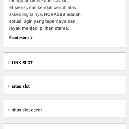
mengutamakan kepercayaan,
efisiensi, dan kendali penuh atas
akses digitalnya,
HORAS88 adalah
solusi login yang tepercaya dan
layak menjadi pilihan utama.
Read More
LINK SLOT
situs slot
situs slot gacor