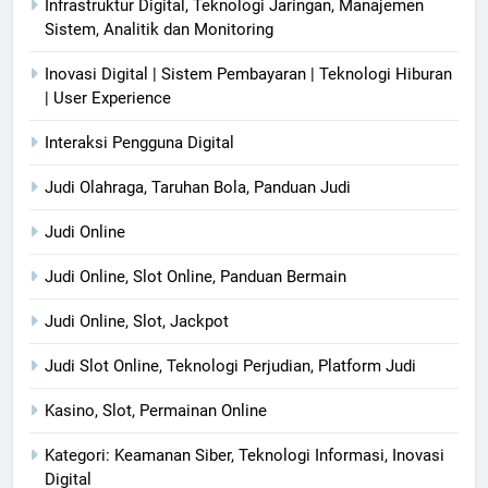
Infrastruktur Digital, Teknologi Jaringan, Manajemen
Sistem, Analitik dan Monitoring
Inovasi Digital | Sistem Pembayaran | Teknologi Hiburan
| User Experience
Interaksi Pengguna Digital
Judi Olahraga, Taruhan Bola, Panduan Judi
Judi Online
Judi Online, Slot Online, Panduan Bermain
Judi Online, Slot, Jackpot
Judi Slot Online, Teknologi Perjudian, Platform Judi
Kasino, Slot, Permainan Online
Kategori: Keamanan Siber, Teknologi Informasi, Inovasi
Digital