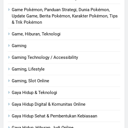
Game Pokémon, Panduan Strategi, Dunia Pokémon,
Update Game, Berita Pokémon, Karakter Pokémon, Tips
& Trik Pokémon
Game, Hiburan, Teknologi
Gaming
Gaming Technology / Accessibility
Gaming, Lifestyle
Gaming, Slot Online
Gaya Hidup & Teknologi
Gaya Hidup Digital & Komunitas Online
Gaya Hidup Sehat & Pembentukan Kebiasaan
Gaya Hidup, Hiburan, Judi Online