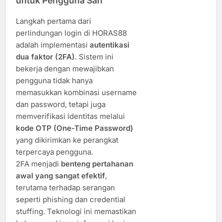
untuk Pengguna Sah
Langkah pertama dari
perlindungan login di HORAS88
adalah implementasi
autentikasi
dua faktor (2FA)
. Sistem ini
bekerja dengan mewajibkan
pengguna tidak hanya
memasukkan kombinasi username
dan password, tetapi juga
memverifikasi identitas melalui
kode OTP (One-Time Password)
yang dikirimkan ke perangkat
terpercaya pengguna.
2FA menjadi
benteng pertahanan
awal yang sangat efektif
,
terutama terhadap serangan
seperti phishing dan credential
stuffing. Teknologi ini memastikan