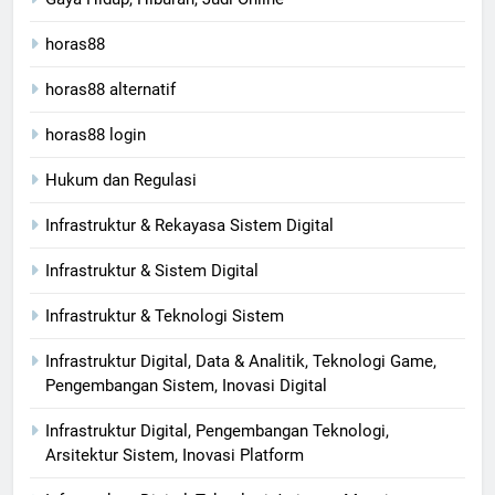
horas88
horas88 alternatif
horas88 login
Hukum dan Regulasi
Infrastruktur & Rekayasa Sistem Digital
Infrastruktur & Sistem Digital
Infrastruktur & Teknologi Sistem
Infrastruktur Digital, Data & Analitik, Teknologi Game,
Pengembangan Sistem, Inovasi Digital
Infrastruktur Digital, Pengembangan Teknologi,
Arsitektur Sistem, Inovasi Platform