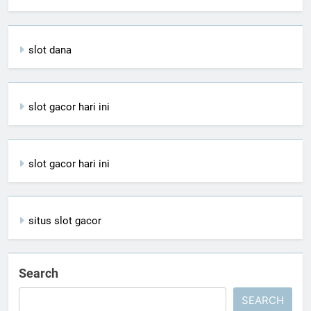
slot dana
slot gacor hari ini
slot gacor hari ini
situs slot gacor
Search
SEARCH