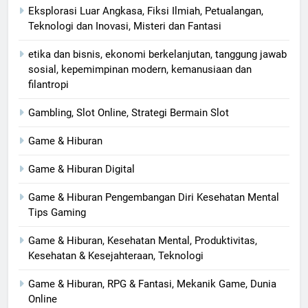
Eksplorasi Luar Angkasa, Fiksi Ilmiah, Petualangan,
Teknologi dan Inovasi, Misteri dan Fantasi
etika dan bisnis, ekonomi berkelanjutan, tanggung jawab
sosial, kepemimpinan modern, kemanusiaan dan
filantropi
Gambling, Slot Online, Strategi Bermain Slot
Game & Hiburan
Game & Hiburan Digital
Game & Hiburan Pengembangan Diri Kesehatan Mental
Tips Gaming
Game & Hiburan, Kesehatan Mental, Produktivitas,
Kesehatan & Kesejahteraan, Teknologi
Game & Hiburan, RPG & Fantasi, Mekanik Game, Dunia
Online