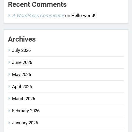
Recent Comments
A WordPress Commenter
on
Hello world!
Archives
July 2026
June 2026
May 2026
April 2026
March 2026
February 2026
January 2026