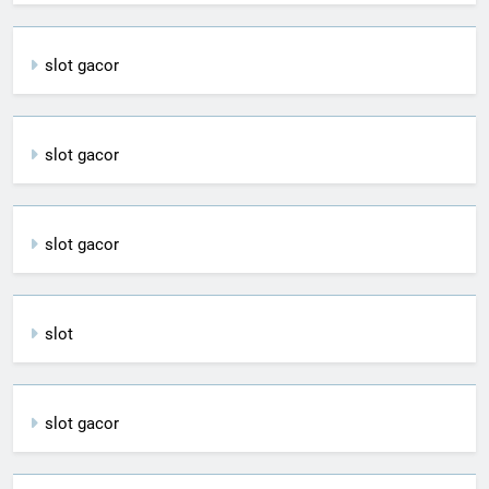
slot gacor
slot gacor
slot gacor
slot
slot gacor