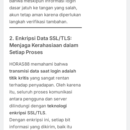
bahwa meskipun informasi login
dasar jatuh ke tangan yang salah,
akun tetap aman karena diperlukan
langkah verifikasi tambahan.
2.
Enkripsi Data SSL/TLS:
Menjaga Kerahasiaan dalam
Setiap Proses
HORAS88 memahami bahwa
transmisi data saat login adalah
titik kritis
yang sangat rentan
terhadap penyadapan. Oleh karena
itu, seluruh proses komunikasi
antara pengguna dan server
dilindungi dengan
teknologi
enkripsi SSL/TLS
.
Dengan enkripsi ini, setiap bit
informasi yang dikirim, baik itu