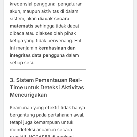
kredensial pengguna, pengaturan
akun, maupun aktivitas di dalam
sistem, akan
diacak secara
matematis
sehingga tidak dapat
dibaca atau diakses oleh pihak
ketiga yang tidak berwenang. Hal
ini menjamin
kerahasiaan dan
integritas data pengguna
dalam
setiap sesi.
3.
Sistem Pemantauan Real-
Time untuk Deteksi Aktivitas
Mencurigakan
Keamanan yang efektif tidak hanya
bergantung pada pertahanan awal,
tetapi juga kemampuan untuk
mendeteksi ancaman secara
proaktif. HORAS88 dilengkapi