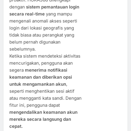
dengan
sistem pemantauan login
secara real-time
yang mampu
mengenali anomali akses seperti
login dari lokasi geografis yang
tidak biasa atau perangkat yang
belum pernah digunakan
sebelumnya.
Ketika sistem mendeteksi aktivitas
mencurigakan, pengguna akan
segera
menerima notifikasi
keamanan dan diberikan opsi
untuk mengamankan akun
,
seperti menghentikan sesi aktif
atau mengganti kata sandi. Dengan
fitur ini, pengguna dapat
mengendalikan keamanan akun
mereka secara langsung dan
cepat.