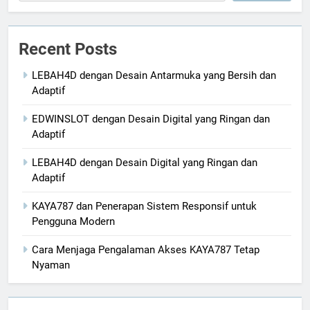
Recent Posts
LEBAH4D dengan Desain Antarmuka yang Bersih dan
Adaptif
EDWINSLOT dengan Desain Digital yang Ringan dan
Adaptif
LEBAH4D dengan Desain Digital yang Ringan dan
Adaptif
KAYA787 dan Penerapan Sistem Responsif untuk
Pengguna Modern
Cara Menjaga Pengalaman Akses KAYA787 Tetap
Nyaman