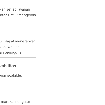
an setiap layanan
etes
untuk mengelola
OT dapat menerapkan
a downtime. Ini
dan pengguna.
abilitas
nar scalable,
n mereka mengatur