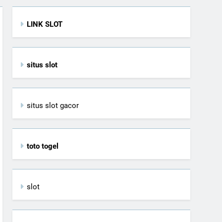
LINK SLOT
situs slot
situs slot gacor
toto togel
slot