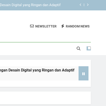
sain Digital yang Ringan dan Adaptif
sain Digital yang Ringan dan Adaptif
tem Responsif untuk Pengguna Modern
NEWSLETTER
RANDOM NEWS
n Antarmuka yang Bersih dan Adaptif
 SW. Untuk Hidup Sehat Dan Aktif.
sain Digital yang Ringan dan Adaptif
sain Digital yang Ringan dan Adaptif
tem Responsif untuk Pengguna Modern
n Digital yang Ringan dan Adaptif
KAYA787 dan Penera
2 Weeks Ago