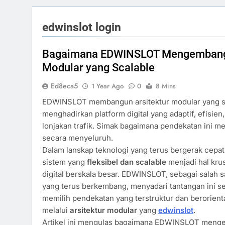
edwinslot login
Bagaimana EDWINSLOT Mengembangk
Modular yang Scalable
Ed8eca5
1 Year Ago
0
8 Mins
EDWINSLOT membangun arsitektur modular yang s
menghadirkan platform digital yang adaptif, efisien
lonjakan trafik. Simak bagaimana pendekatan ini 
secara menyeluruh.
Dalam lanskap teknologi yang terus bergerak cepa
sistem yang
fleksibel dan scalable
menjadi hal krus
digital berskala besar. EDWINSLOT, sebagai salah sa
yang terus berkembang, menyadari tantangan ini s
memilih pendekatan yang terstruktur dan berorien
melalui
arsitektur modular
yang
edwinslot
.
Artikel ini mengulas bagaimana EDWINSLOT meng