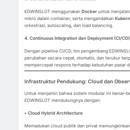
EDWINSLOT menggunakan
Docker
untuk menjalank
mikro dalam container, serta mengandalkan
Kubern
orkestrasi, autoscaling, dan load balancing.
4.
Continuous Integration dan Deployment (CI/CD)
Dengan pipeline CI/CD, tim pengembang EDWINSL
perubahan secara cepat, otomatis, dan terukur tanp
mempercepat respons terhadap kebutuhan pasar 
Infrastruktur Pendukung: Cloud dan Observ
Untuk menjamin bahwa sistem modular ini benar-be
EDWINSLOT mendukungnya dengan:
•
Cloud Hybrid Architecture
Memadukan cloud publik dan privat memungkinka