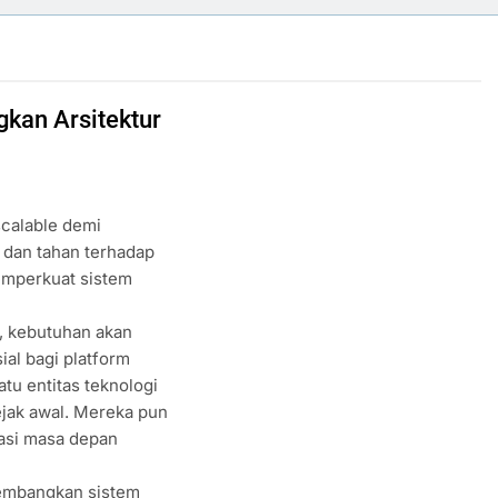
an Arsitektur
calable demi
, dan tahan terhadap
memperkuat sistem
t, kebutuhan akan
ial bagi platform
tu entitas teknologi
ejak awal. Mereka pun
tasi masa depan
embangkan sistem