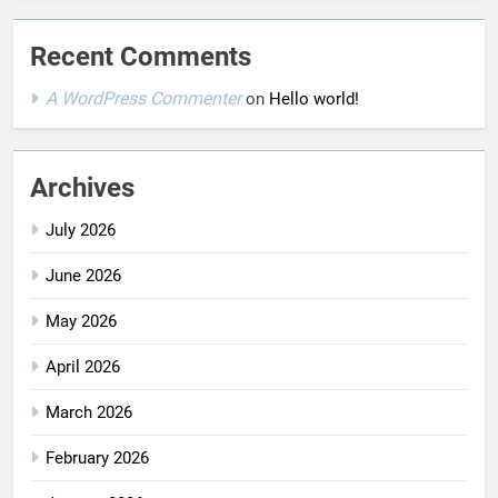
Recent Comments
A WordPress Commenter
on
Hello world!
Archives
July 2026
June 2026
May 2026
April 2026
March 2026
February 2026