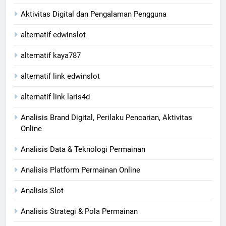
Aktivitas Digital dan Pengalaman Pengguna
alternatif edwinslot
alternatif kaya787
alternatif link edwinslot
alternatif link laris4d
Analisis Brand Digital, Perilaku Pencarian, Aktivitas
Online
Analisis Data & Teknologi Permainan
Analisis Platform Permainan Online
Analisis Slot
Analisis Strategi & Pola Permainan