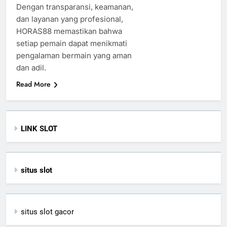
Dengan transparansi, keamanan,
dan layanan yang profesional,
HORAS88 memastikan bahwa
setiap pemain dapat menikmati
pengalaman bermain yang aman
dan adil.
Read More
LINK SLOT
situs slot
situs slot gacor