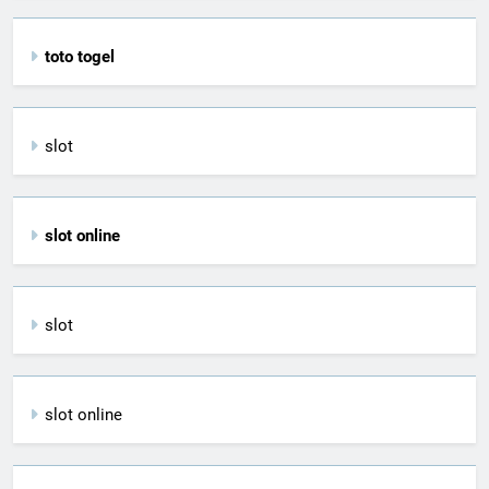
toto togel
slot
slot online
slot
slot online