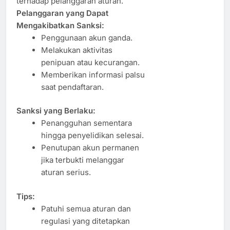
terhadap pelanggaran aturan.
Pelanggaran yang Dapat
Mengakibatkan Sanksi:
Penggunaan akun ganda.
Melakukan aktivitas
penipuan atau kecurangan.
Memberikan informasi palsu
saat pendaftaran.
Sanksi yang Berlaku:
Penangguhan sementara
hingga penyelidikan selesai.
Penutupan akun permanen
jika terbukti melanggar
aturan serius.
Tips:
Patuhi semua aturan dan
regulasi yang ditetapkan