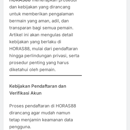
dan kebijakan yang dirancang
untuk memberikan pengalaman
bermain yang aman, adil, dan
transparan bagi semua pemain.
Artikel ini akan mengulas detail
kebijakan yang berlaku di
HORAS88, mulai dari pendaftaran
hingga perlindungan privasi, serta
prosedur penting yang harus
diketahui oleh pemain.
Kebijakan Pendaftaran dan
Verifikasi Akun
Proses pendaftaran di HORAS88
dirancang agar mudah namun
tetap menjamin keamanan data
pengguna.