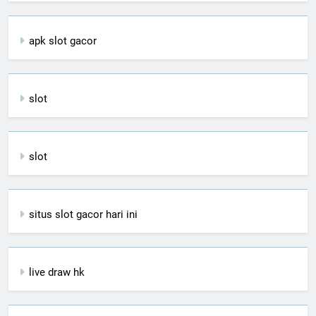
apk slot gacor
slot
slot
situs slot gacor hari ini
live draw hk