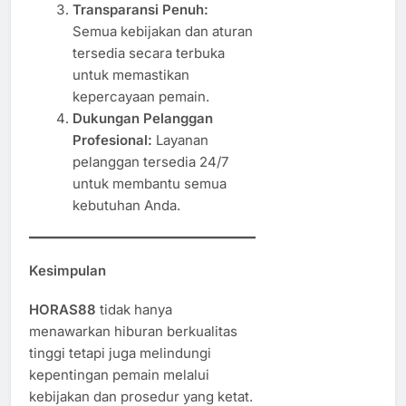
Transparansi Penuh:
Semua kebijakan dan aturan
tersedia secara terbuka
untuk memastikan
kepercayaan pemain.
Dukungan Pelanggan
Profesional:
Layanan
pelanggan tersedia 24/7
untuk membantu semua
kebutuhan Anda.
Kesimpulan
HORAS88
tidak hanya
menawarkan hiburan berkualitas
tinggi tetapi juga melindungi
kepentingan pemain melalui
kebijakan dan prosedur yang ketat.