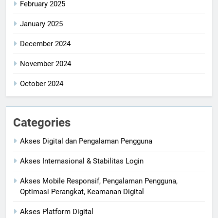
February 2025
January 2025
December 2024
November 2024
October 2024
Categories
Akses Digital dan Pengalaman Pengguna
Akses Internasional & Stabilitas Login
Akses Mobile Responsif, Pengalaman Pengguna,
Optimasi Perangkat, Keamanan Digital
Akses Platform Digital