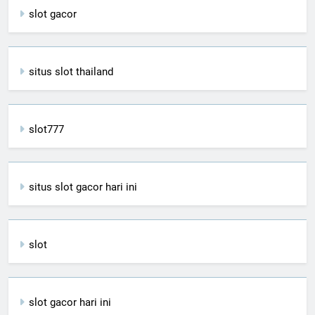
slot gacor
situs slot thailand
slot777
situs slot gacor hari ini
slot
slot gacor hari ini