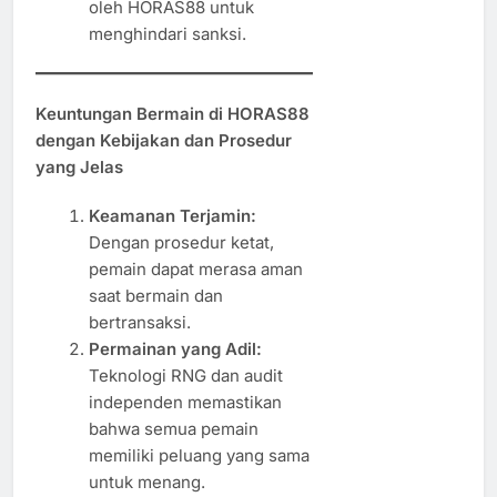
oleh HORAS88 untuk
menghindari sanksi.
Keuntungan Bermain di HORAS88
dengan Kebijakan dan Prosedur
yang Jelas
Keamanan Terjamin:
Dengan prosedur ketat,
pemain dapat merasa aman
saat bermain dan
bertransaksi.
Permainan yang Adil:
Teknologi RNG dan audit
independen memastikan
bahwa semua pemain
memiliki peluang yang sama
untuk menang.