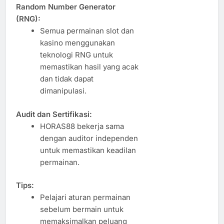
Random Number Generator
(RNG):
Semua permainan slot dan
kasino menggunakan
teknologi RNG untuk
memastikan hasil yang acak
dan tidak dapat
dimanipulasi.
Audit dan Sertifikasi:
HORAS88 bekerja sama
dengan auditor independen
untuk memastikan keadilan
permainan.
Tips:
Pelajari aturan permainan
sebelum bermain untuk
memaksimalkan peluang