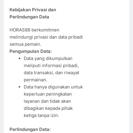
Kebijakan Privasi dan
Perlindungan Data
HORAS88 berkomitmen
melindungi privasi dan data pribadi
semua pemain.
Pengumpulan Data:
Data yang dikumpulkan
meliputi informasi pribadi,
data transaksi, dan riwayat
permainan.
Data hanya digunakan untuk
keperluan peningkatan
layanan dan tidak akan
dibagikan kepada pihak
ketiga tanpa izin.
Perlindungan Data: