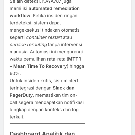
Selain deteksi, KAYA787 juga
memiliki
automated remediation
workflow
. Ketika insiden ringan
terdeteksi, sistem dapat
mengeksekusi tindakan otomatis
seperti
container restart
atau
service rerouting
tanpa intervensi
manusia. Automasi ini mengurangi
waktu pemulihan rata-rata (
MTTR
– Mean Time To Recovery
) hingga
60%.
Untuk insiden kritis, sistem alert
terintegrasi dengan
Slack dan
PagerDuty
, memastikan tim on-
call segera mendapatkan notifikasi
lengkap dengan konteks dan log
terkait.
Dashboard Analitik dan