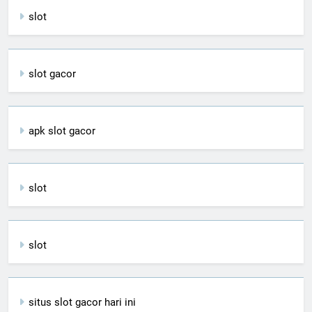
slot
slot gacor
apk slot gacor
slot
slot
situs slot gacor hari ini