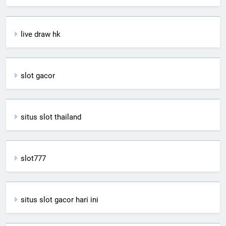
live draw hk
slot gacor
situs slot thailand
slot777
situs slot gacor hari ini