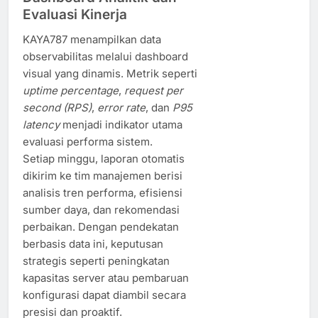
Evaluasi Kinerja
KAYA787 menampilkan data
observabilitas melalui dashboard
visual yang dinamis. Metrik seperti
uptime percentage
,
request per
second (RPS)
,
error rate
, dan
P95
latency
menjadi indikator utama
evaluasi performa sistem.
Setiap minggu, laporan otomatis
dikirim ke tim manajemen berisi
analisis tren performa, efisiensi
sumber daya, dan rekomendasi
perbaikan. Dengan pendekatan
berbasis data ini, keputusan
strategis seperti peningkatan
kapasitas server atau pembaruan
konfigurasi dapat diambil secara
presisi dan proaktif.