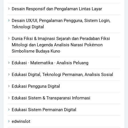
Desain Responsif dan Pengalaman Lintas Layar
Desain UX/UI, Pengalaman Pengguna, Sistem Login,
Teknologi Digital
Dunia Fiksi & Imajinasi Sejarah dan Peradaban Fiksi
Mitologi dan Legenda Analisis Narasi Pokémon
Simbolisme Budaya Kuno
Edukasi · Matematika · Analisis Peluang
Edukasi Digital, Teknologi Permainan, Analisis Sosial
Edukasi Pengguna Digital
Edukasi Sistem & Transparansi Informasi
Edukasi Sistem Permainan Digital
edwinslot