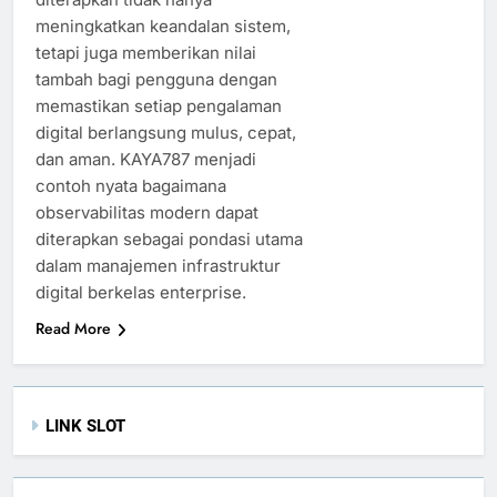
meningkatkan keandalan sistem,
tetapi juga memberikan nilai
tambah bagi pengguna dengan
memastikan setiap pengalaman
digital berlangsung mulus, cepat,
dan aman. KAYA787 menjadi
contoh nyata bagaimana
observabilitas modern dapat
diterapkan sebagai pondasi utama
dalam manajemen infrastruktur
digital berkelas enterprise.
Read More
LINK SLOT