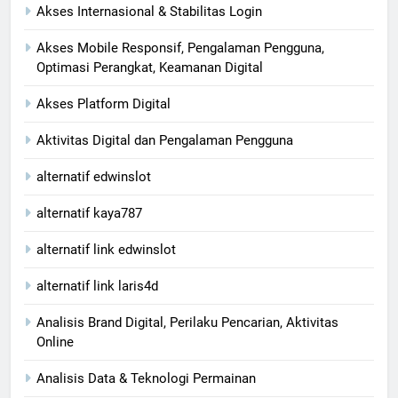
Akses Internasional & Stabilitas Login
Akses Mobile Responsif, Pengalaman Pengguna,
Optimasi Perangkat, Keamanan Digital
Akses Platform Digital
Aktivitas Digital dan Pengalaman Pengguna
alternatif edwinslot
alternatif kaya787
alternatif link edwinslot
alternatif link laris4d
Analisis Brand Digital, Perilaku Pencarian, Aktivitas
Online
Analisis Data & Teknologi Permainan