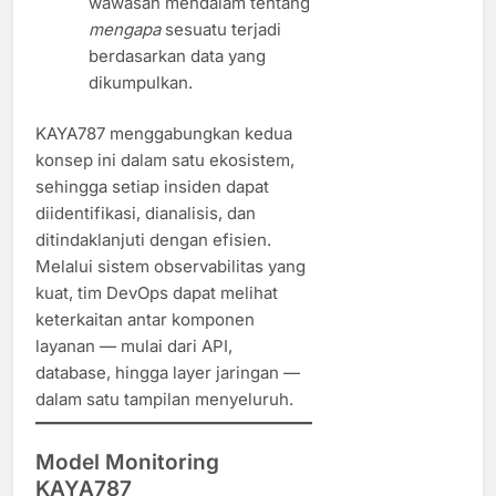
wawasan mendalam tentang
mengapa
sesuatu terjadi
berdasarkan data yang
dikumpulkan.
KAYA787 menggabungkan kedua
konsep ini dalam satu ekosistem,
sehingga setiap insiden dapat
diidentifikasi, dianalisis, dan
ditindaklanjuti dengan efisien.
Melalui sistem observabilitas yang
kuat, tim DevOps dapat melihat
keterkaitan antar komponen
layanan — mulai dari API,
database, hingga layer jaringan —
dalam satu tampilan menyeluruh.
Model Monitoring
KAYA787