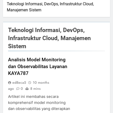
Teknologi Informasi, DevOps, Infrastruktur Cloud,
Manajemen Sistem
Teknologi Informasi, DevOps,
Infrastruktur Cloud, Manajemen
Sistem
Analisis Model Monitoring
dan Observabilitas Layanan
KAYA787
ed8eca5
10 months
ago
0
8 mins
Artikel ini membahas secara
komprehensif model monitoring
dan observabilitas yang diterapkan