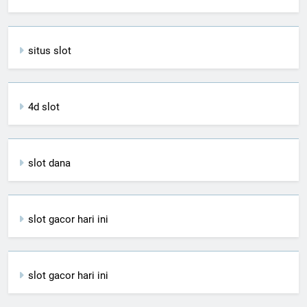
situs slot
4d slot
slot dana
slot gacor hari ini
slot gacor hari ini