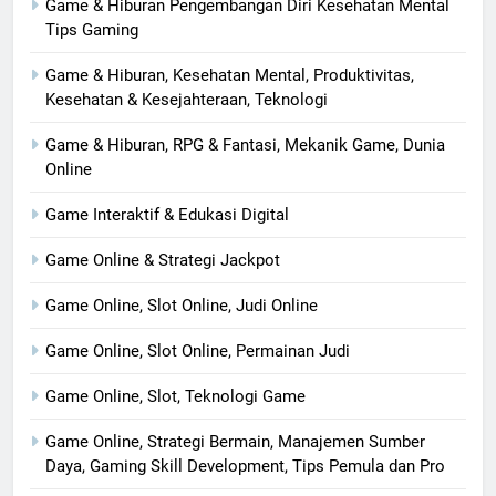
Game & Hiburan Pengembangan Diri Kesehatan Mental
Tips Gaming
Game & Hiburan, Kesehatan Mental, Produktivitas,
Kesehatan & Kesejahteraan, Teknologi
Game & Hiburan, RPG & Fantasi, Mekanik Game, Dunia
Online
Game Interaktif & Edukasi Digital
Game Online & Strategi Jackpot
Game Online, Slot Online, Judi Online
Game Online, Slot Online, Permainan Judi
Game Online, Slot, Teknologi Game
Game Online, Strategi Bermain, Manajemen Sumber
Daya, Gaming Skill Development, Tips Pemula dan Pro