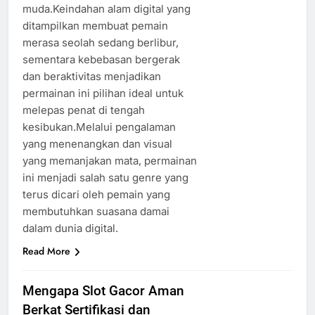
muda.Keindahan alam digital yang
ditampilkan membuat pemain
merasa seolah sedang berlibur,
sementara kebebasan bergerak
dan beraktivitas menjadikan
permainan ini pilihan ideal untuk
melepas penat di tengah
kesibukan.Melalui pengalaman
yang menenangkan dan visual
yang memanjakan mata, permainan
ini menjadi salah satu genre yang
terus dicari oleh pemain yang
membutuhkan suasana damai
dalam dunia digital.
Read More
Mengapa Slot Gacor Aman
Berkat Sertifikasi dan