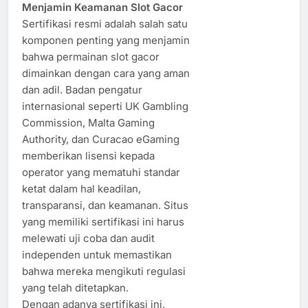
Menjamin Keamanan Slot Gacor
Sertifikasi resmi adalah salah satu
komponen penting yang menjamin
bahwa permainan slot gacor
dimainkan dengan cara yang aman
dan adil. Badan pengatur
internasional seperti UK Gambling
Commission, Malta Gaming
Authority, dan Curacao eGaming
memberikan lisensi kepada
operator yang mematuhi standar
ketat dalam hal keadilan,
transparansi, dan keamanan. Situs
yang memiliki sertifikasi ini harus
melewati uji coba dan audit
independen untuk memastikan
bahwa mereka mengikuti regulasi
yang telah ditetapkan.
Dengan adanya sertifikasi ini,