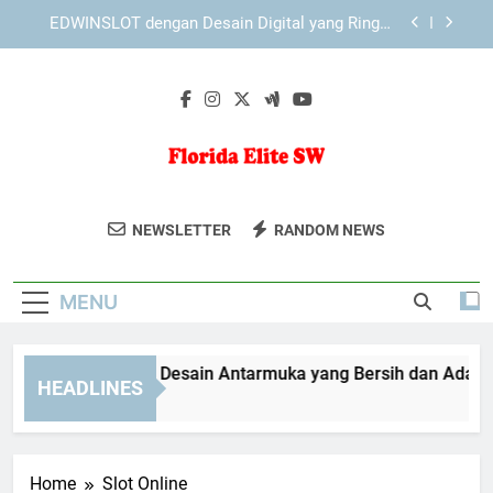
Skip
LEBAH4D dengan Desain Digital yang Ringan dan
to
Adaptif
content
KAYA787 dan Penerapan Sistem Responsif untuk
Pengguna Modern
LEBAH4D dengan Desain Antarmuka yang Bersih
dan Adaptif
EDWINSLOT dengan Desain Digital yang Ringan
dan Adaptif
Florida Elite SW
Bergabunglah Dengan Komunitas
LEBAH4D dengan Desain Digital yang Ringan dan
NEWSLETTER
RANDOM NEWS
Adaptif
Olahraga Dan Kesehatan Di Florida Elite
KAYA787 dan Penerapan Sistem Responsif untuk
SW. Untuk Hidup Sehat Dan Aktif.
Pengguna Modern
MENU
EBAH4D dengan Desain Antarmuka yang Bersih dan Adaptif
HEADLINES
Weeks Ago
Home
Slot Online