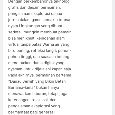
Dengan berkembangnya teknologi
grafis dan desain permainan,
pengalaman eksplorasi danau
jernih dalam game semakin terasa
nyata.Lingkungan yang dibuat
sedetail mungkin membuat pemain
bisa menikmati keindahan alam
virtual tanpa batas.Warna air yang
biru bening, refleksi langit, pohon-
pohon tinggi, dan suasana hening
menciptakan dunia digital yang
nyaman untuk dijelajahi kapan saja.
Pada akhirnya, permainan bertema
“Danau Jernih yang Bikin Betah
Berlama-lama” bukan hanya
menawarkan hiburan, tetapi juga
ketenangan, relaksasi, dan
pengalaman eksplorasi yang
bermanfaat bagi generasi