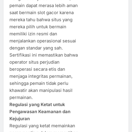
pemain dapat merasa lebih aman
saat bermain slot gacor karena
mereka tahu bahwa situs yang
mereka pilih untuk bermain
memiliki izin resmi dan
menjalankan operasional sesuai
dengan standar yang sah.
Sertifikasi ini memastikan bahwa
operator situs perjudian
beroperasi secara etis dan
menjaga integritas permainan,
sehingga pemain tidak perlu
khawatir akan manipulasi hasil
permainan.
Regulasi yang Ketat untuk
Pengawasan Keamanan dan
Kejujuran
Regulasi yang ketat memainkan