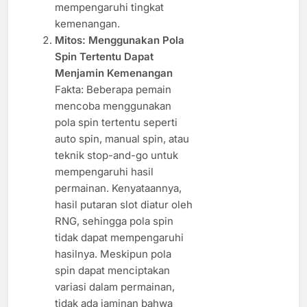
mempengaruhi tingkat
kemenangan.
Mitos: Menggunakan Pola
Spin Tertentu Dapat
Menjamin Kemenangan
Fakta: Beberapa pemain
mencoba menggunakan
pola spin tertentu seperti
auto spin, manual spin, atau
teknik stop-and-go untuk
mempengaruhi hasil
permainan. Kenyataannya,
hasil putaran slot diatur oleh
RNG, sehingga pola spin
tidak dapat mempengaruhi
hasilnya. Meskipun pola
spin dapat menciptakan
variasi dalam permainan,
tidak ada jaminan bahwa