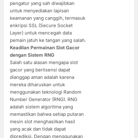
pengatur yang sah diwajibkan
untuk menyediakan lapisan
keamanan yang canggih, termasuk
enkripsi SSL (Secure Socket
Layer) untuk mencegah data
pemain jatuh ke tangan yang salah.
Keadilan Permainan Slot Gacor
dengan Sistem RNG
Salah satu alasan mengapa slot
gacor yang berlisensi dapat
dianggap aman adalah karena
mereka diharuskan untuk
menggunakan teknologi Random
Number Generator (RNG). RNG
adalah sistem algoritma yang
memastikan bahwa setiap putaran
mesin slot menghasilkan hasil
yang acak dan tidak dapat
diprediksi. Dengan menggunakan