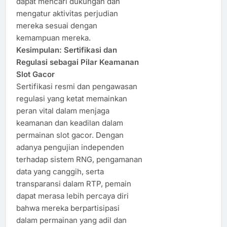
dapat mencari dukungan dan
mengatur aktivitas perjudian
mereka sesuai dengan
kemampuan mereka.
Kesimpulan: Sertifikasi dan
Regulasi sebagai Pilar Keamanan
Slot Gacor
Sertifikasi resmi dan pengawasan
regulasi yang ketat memainkan
peran vital dalam menjaga
keamanan dan keadilan dalam
permainan slot gacor. Dengan
adanya pengujian independen
terhadap sistem RNG, pengamanan
data yang canggih, serta
transparansi dalam RTP, pemain
dapat merasa lebih percaya diri
bahwa mereka berpartisipasi
dalam permainan yang adil dan