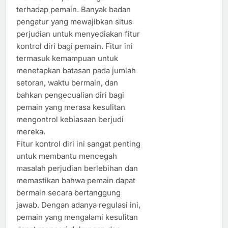
terhadap pemain. Banyak badan
pengatur yang mewajibkan situs
perjudian untuk menyediakan fitur
kontrol diri bagi pemain. Fitur ini
termasuk kemampuan untuk
menetapkan batasan pada jumlah
setoran, waktu bermain, dan
bahkan pengecualian diri bagi
pemain yang merasa kesulitan
mengontrol kebiasaan berjudi
mereka.
Fitur kontrol diri ini sangat penting
untuk membantu mencegah
masalah perjudian berlebihan dan
memastikan bahwa pemain dapat
bermain secara bertanggung
jawab. Dengan adanya regulasi ini,
pemain yang mengalami kesulitan