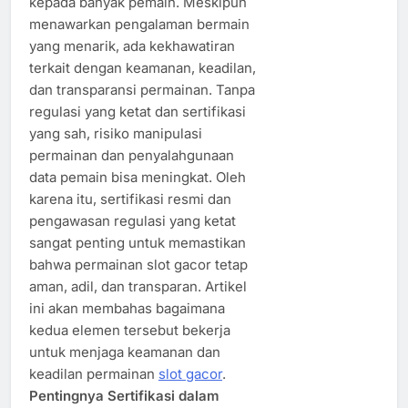
kepada banyak pemain. Meskipun
menawarkan pengalaman bermain
yang menarik, ada kekhawatiran
terkait dengan keamanan, keadilan,
dan transparansi permainan. Tanpa
regulasi yang ketat dan sertifikasi
yang sah, risiko manipulasi
permainan dan penyalahgunaan
data pemain bisa meningkat. Oleh
karena itu, sertifikasi resmi dan
pengawasan regulasi yang ketat
sangat penting untuk memastikan
bahwa permainan slot gacor tetap
aman, adil, dan transparan. Artikel
ini akan membahas bagaimana
kedua elemen tersebut bekerja
untuk menjaga keamanan dan
keadilan permainan
slot gacor
.
Pentingnya Sertifikasi dalam