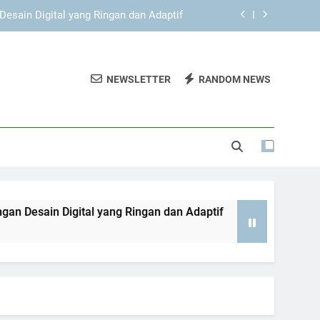
sain Digital yang Ringan dan Adaptif
sain Digital yang Ringan dan Adaptif
tem Responsif untuk Pengguna Modern
NEWSLETTER
RANDOM NEWS
n Antarmuka yang Bersih dan Adaptif
 SW. Untuk Hidup Sehat Dan Aktif.
sain Digital yang Ringan dan Adaptif
sain Digital yang Ringan dan Adaptif
tem Responsif untuk Pengguna Modern
igital yang Ringan dan Adaptif
KAYA787 dan Penerapa
3 Weeks Ago