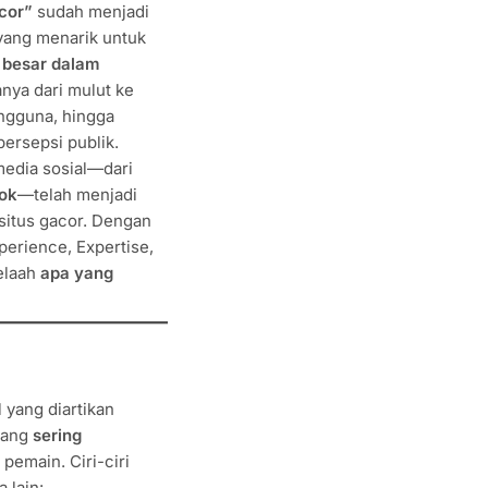
acor”
sudah menjadi
yang menarik untuk
 besar dalam
anya dari mulut ke
engguna, hingga
ersepsi publik.
media sosial—dari
ok
—telah menjadi
 situs gacor. Dengan
perience, Expertise,
nelaah
apa yang
 yang diartikan
yang
sering
pemain. Ciri-ciri
a lain: