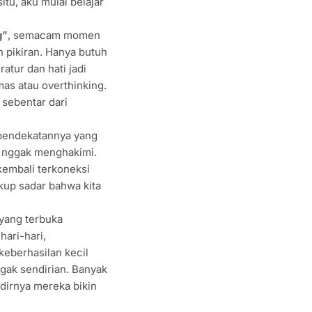
tu, aku mulai belajar
g”
, semacam momen
 pikiran. Hanya butuh
ratur dan hati jadi
emas atau overthinking.
 sebentar dari
h pendekatannya yang
n nggak menghakimi.
 kembali terkoneksi
kup sadar bahwa kita
 yang terbuka
hari-hari,
eberhasilan kecil
ggak sendirian. Banyak
dirnya mereka bikin