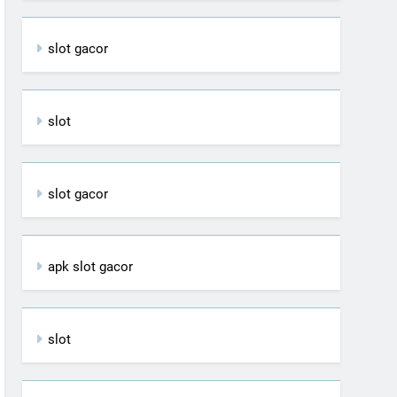
slot gacor
slot
slot gacor
apk slot gacor
slot