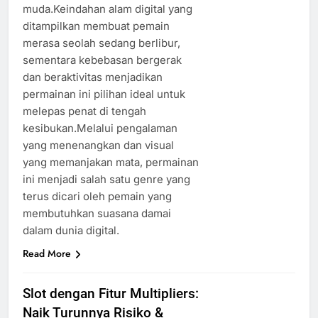
muda.Keindahan alam digital yang
ditampilkan membuat pemain
merasa seolah sedang berlibur,
sementara kebebasan bergerak
dan beraktivitas menjadikan
permainan ini pilihan ideal untuk
melepas penat di tengah
kesibukan.Melalui pengalaman
yang menenangkan dan visual
yang memanjakan mata, permainan
ini menjadi salah satu genre yang
terus dicari oleh pemain yang
membutuhkan suasana damai
dalam dunia digital.
Read More
Slot dengan Fitur Multipliers:
Naik Turunnya Risiko &