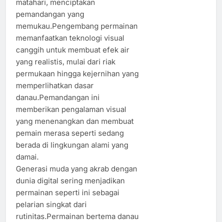
matahari, menciptakan
pemandangan yang
memukau.Pengembang permainan
memanfaatkan teknologi visual
canggih untuk membuat efek air
yang realistis, mulai dari riak
permukaan hingga kejernihan yang
memperlihatkan dasar
danau.Pemandangan ini
memberikan pengalaman visual
yang menenangkan dan membuat
pemain merasa seperti sedang
berada di lingkungan alami yang
damai.
Generasi muda yang akrab dengan
dunia digital sering menjadikan
permainan seperti ini sebagai
pelarian singkat dari
rutinitas.Permainan bertema danau