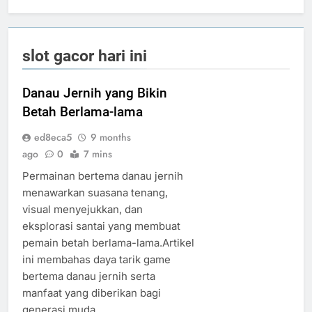
slot gacor hari ini
Danau Jernih yang Bikin
Betah Berlama-lama
ed8eca5
9 months
ago
0
7 mins
Permainan bertema danau jernih
menawarkan suasana tenang,
visual menyejukkan, dan
eksplorasi santai yang membuat
pemain betah berlama-lama.Artikel
ini membahas daya tarik game
bertema danau jernih serta
manfaat yang diberikan bagi
generasi muda.