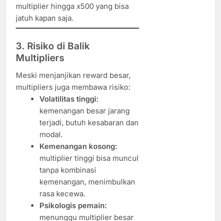
multiplier hingga x500 yang bisa
jatuh kapan saja.
3. Risiko di Balik
Multipliers
Meski menjanjikan reward besar,
multipliers juga membawa risiko:
Volatilitas tinggi:
kemenangan besar jarang
terjadi, butuh kesabaran dan
modal.
Kemenangan kosong:
multiplier tinggi bisa muncul
tanpa kombinasi
kemenangan, menimbulkan
rasa kecewa.
Psikologis pemain:
menunggu multiplier besar