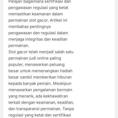
Pelajari bagaimana sertifikasi dan
pengawasan regulasi yang ketat
memastikan keamanan dalam
permainan slot gacor. Artikel ini
membahas pentingnya
pengawasan dan regulasi dalam
menjaga integritas dan keadilan
permainan.
Slot gacor telah menjadi salah satu
permainan judi online paling
populer, menawarkan peluang
besar untuk memenangkan hadiah
besar sambil memberikan hiburan
kepada banyak pemain. Meskipun
menawarkan pengalaman bermain
yang menarik, ada kekhawatiran
terkait dengan keamanan, keadilan,
dan transparansi permainan. Tanpa
regulasi yang ketat dan sertifikasi