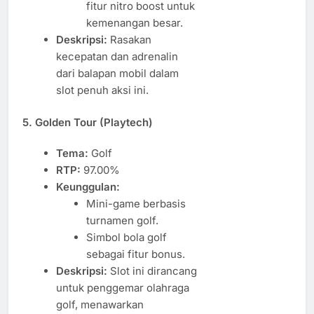
fitur nitro boost untuk
kemenangan besar.
Deskripsi:
Rasakan
kecepatan dan adrenalin
dari balapan mobil dalam
slot penuh aksi ini.
5. Golden Tour (Playtech)
Tema:
Golf
RTP:
97.00%
Keunggulan:
Mini-game berbasis
turnamen golf.
Simbol bola golf
sebagai fitur bonus.
Deskripsi:
Slot ini dirancang
untuk penggemar olahraga
golf, menawarkan