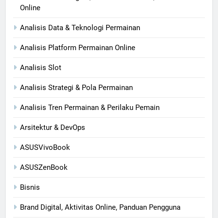
Online
Analisis Data & Teknologi Permainan
Analisis Platform Permainan Online
Analisis Slot
Analisis Strategi & Pola Permainan
Analisis Tren Permainan & Perilaku Pemain
Arsitektur & DevOps
ASUSVivoBook
ASUSZenBook
Bisnis
Brand Digital, Aktivitas Online, Panduan Pengguna