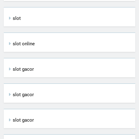
slot
slot online
slot gacor
slot gacor
slot gacor