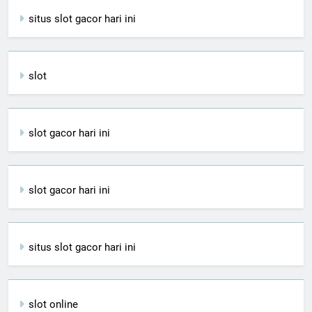
situs slot gacor hari ini
slot
slot gacor hari ini
slot gacor hari ini
situs slot gacor hari ini
slot online