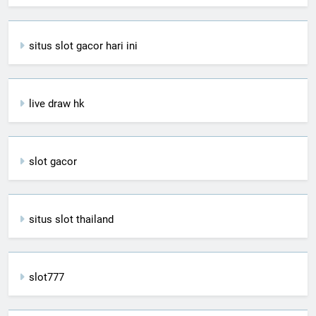
situs slot gacor hari ini
live draw hk
slot gacor
situs slot thailand
slot777