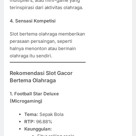
multipliers, atau mini-game yang
terinspirasi dari aktivitas olahraga.
4. Sensasi Kompetisi
Slot bertema olahraga memberikan
perasaan persaingan, seperti
halnya menonton atau bermain
olahraga itu sendiri.
Rekomendasi Slot Gacor
Bertema Olahraga
1. Football Star Deluxe
(Microgaming)
Tema:
Sepak Bola
RTP:
96.88%
Keunggulan: