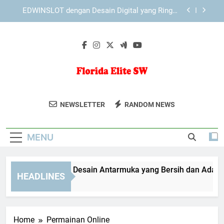
Skip
LEBAH4D dengan Desain Digital yang Ringan dan
to
Adaptif
content
KAYA787 dan Penerapan Sistem Responsif untuk
Pengguna Modern
LEBAH4D dengan Desain Antarmuka yang Bersih
dan Adaptif
EDWINSLOT dengan Desain Digital yang Ringan
dan Adaptif
Florida Elite SW
Bergabunglah Dengan Komunitas
LEBAH4D dengan Desain Digital yang Ringan dan
NEWSLETTER
RANDOM NEWS
Adaptif
Olahraga Dan Kesehatan Di Florida Elite
KAYA787 dan Penerapan Sistem Responsif untuk
SW. Untuk Hidup Sehat Dan Aktif.
Pengguna Modern
MENU
EBAH4D dengan Desain Antarmuka yang Bersih dan Adaptif
HEADLINES
Weeks Ago
Home
Permainan Online