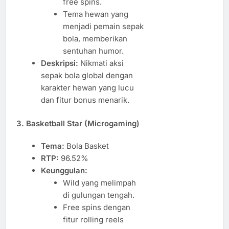
free spins.
Tema hewan yang
menjadi pemain sepak
bola, memberikan
sentuhan humor.
Deskripsi:
Nikmati aksi
sepak bola global dengan
karakter hewan yang lucu
dan fitur bonus menarik.
3. Basketball Star (Microgaming)
Tema:
Bola Basket
RTP:
96.52%
Keunggulan:
Wild yang melimpah
di gulungan tengah.
Free spins dengan
fitur rolling reels