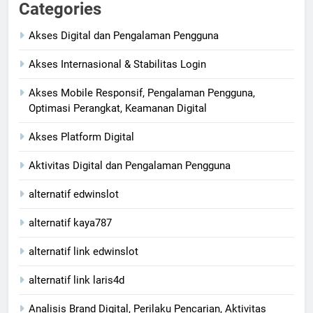
Categories
Akses Digital dan Pengalaman Pengguna
Akses Internasional & Stabilitas Login
Akses Mobile Responsif, Pengalaman Pengguna,
Optimasi Perangkat, Keamanan Digital
Akses Platform Digital
Aktivitas Digital dan Pengalaman Pengguna
alternatif edwinslot
alternatif kaya787
alternatif link edwinslot
alternatif link laris4d
Analisis Brand Digital, Perilaku Pencarian, Aktivitas