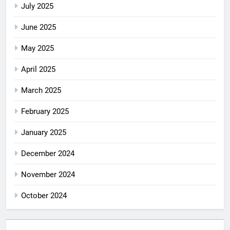
July 2025
June 2025
May 2025
April 2025
March 2025
February 2025
January 2025
December 2024
November 2024
October 2024