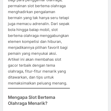
permainan slot bertema olahraga
menghadirkan pengalaman
bermain yang tak hanya seru tetapi
juga memacu adrenalin. Dari sepak
bola hingga balap mobil, slot
bertema olahraga menggabungkan
elemen kompetisi dan hiburan,
menjadikannya pilihan favorit bagi
pemain yang menyukai aksi.
Artikel ini akan membahas slot
gacor terbaik dengan tema
olahraga, fitur-fitur menarik yang
ditawarkan, dan tips untuk
memaksimalkan peluang menang.
Mengapa Slot Bertema
Olahraga Menarik?