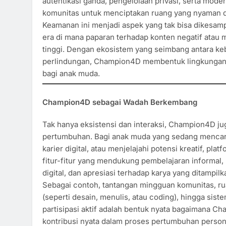
autentikasi ganda, pengelolaan privasi, serta mode
komunitas untuk menciptakan ruang yang nyaman 
Keamanan ini menjadi aspek yang tak bisa dikesampi
era di mana paparan terhadap konten negatif atau m
tinggi. Dengan ekosistem yang seimbang antara k
perlindungan, Champion4D membentuk lingkungan d
bagi anak muda.
Champion4D sebagai Wadah Berkembang
Tak hanya eksistensi dan interaksi, Champion4D j
pertumbuhan. Bagi anak muda yang sedang mencari
karier digital, atau menjelajahi potensi kreatif, pla
fitur-fitur yang mendukung pembelajaran informal, 
digital, dan apresiasi terhadap karya yang ditampilk
Sebagai contoh, tantangan mingguan komunitas, ru
(seperti desain, menulis, atau coding), hingga sist
partisipasi aktif adalah bentuk nyata bagaimana 
kontribusi nyata dalam proses pertumbuhan persona