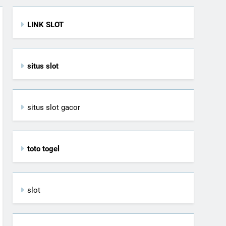
LINK SLOT
situs slot
situs slot gacor
toto togel
slot