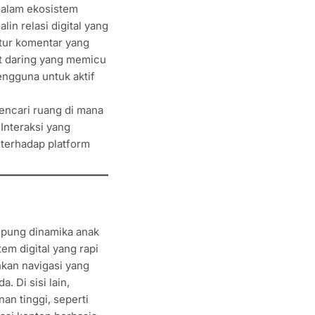
 Dalam ekosistem
in relasi digital yang
itur komentar yang
nt daring yang memicu
ngguna untuk aktif
encari ruang di mana
 Interaksi yang
 terhadap platform
pung dinamika anak
em digital yang rapi
hkan navigasi yang
. Di sisi lain,
n tinggi, seperti