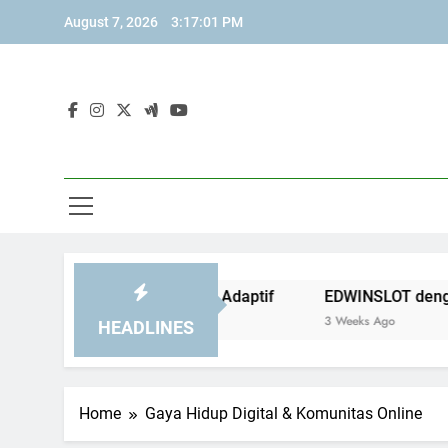
Skip
August 7, 2026
3:17:02 PM
to
content
Flo
Bergabung
ka yang Bersih dan Adaptif
EDWINSLOT dengan Desain D
3 Weeks Ago
HEADLINES
Home
Gaya Hidup Digital & Komunitas Online