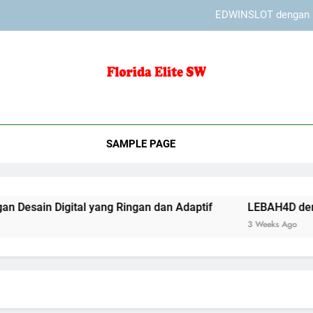
EDWINSLOT dengan De
LEBAH4D dengan De
KAYA787 dan Penerapan Sis
rida Elite SW
LEBAH4D dengan Desai
lah Dengan Komunitas Olahraga Dan Kesehatan Di Florida Elite
EDWINSLOT dengan De
SAMPLE PAGE
LEBAH4D dengan De
KAYA787 dan Penerapan Sis
igital yang Ringan dan Adaptif
LEBAH4D dengan Desain
3 Weeks Ago