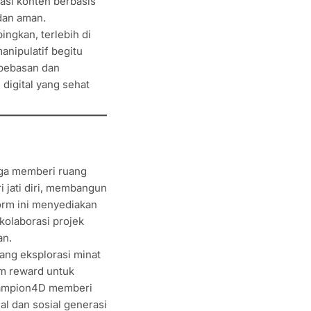
rasi konten berbasis
dan aman.
ngkan, terlebih di
anipulatif begitu
ebebasan dan
igital yang sehat
uga memberi ruang
 jati diri, membangun
tform ini menyediakan
kolaborasi projek
an.
ang eksplorasi minat
em reward untuk
Champion4D memberi
l dan sosial generasi