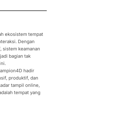
lah ekosistem tempat
teraksi. Dengan
f, sistem keamanan
jadi bagian tak
ni.
hampion4D hadir
sif, produktif, dan
adar tampil online,
 adalah tempat yang