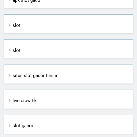
apk slot gacor
slot
slot
situs slot gacor hari ini
live draw hk
slot gacor