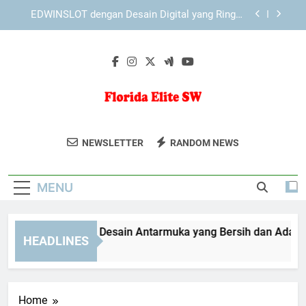
Skip
LEBAH4D dengan Desain Digital yang Ringan dan
to
Adaptif
content
KAYA787 dan Penerapan Sistem Responsif untuk
Pengguna Modern
LEBAH4D dengan Desain Antarmuka yang Bersih
dan Adaptif
EDWINSLOT dengan Desain Digital yang Ringan
dan Adaptif
Florida Elite SW
Bergabunglah Dengan Komunitas
LEBAH4D dengan Desain Digital yang Ringan dan
NEWSLETTER
RANDOM NEWS
Adaptif
Olahraga Dan Kesehatan Di Florida Elite
KAYA787 dan Penerapan Sistem Responsif untuk
SW. Untuk Hidup Sehat Dan Aktif.
Pengguna Modern
MENU
EBAH4D dengan Desain Antarmuka yang Bersih dan Adaptif
HEADLINES
Weeks Ago
Home