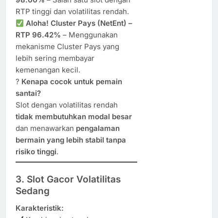
RTP tinggi dan volatilitas rendah.
Aloha! Cluster Pays (NetEnt) –
RTP 96.42%
– Menggunakan
mekanisme Cluster Pays yang
lebih sering membayar
kemenangan kecil.
?
Kenapa cocok untuk pemain
santai?
Slot dengan volatilitas rendah
tidak membutuhkan modal besar
dan menawarkan
pengalaman
bermain yang lebih stabil tanpa
risiko tinggi
.
3. Slot Gacor Volatilitas
Sedang
Karakteristik: