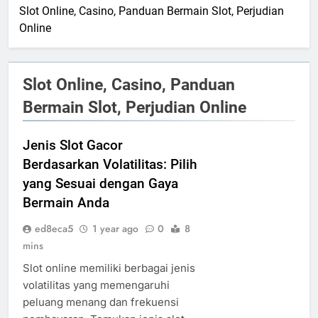
Slot Online, Casino, Panduan Bermain Slot, Perjudian
Online
Slot Online, Casino, Panduan
Bermain Slot, Perjudian Online
Jenis Slot Gacor
Berdasarkan Volatilitas: Pilih
yang Sesuai dengan Gaya
Bermain Anda
ed8eca5
1 year ago
0
8
mins
Slot online memiliki berbagai jenis
volatilitas yang memengaruhi
peluang menang dan frekuensi