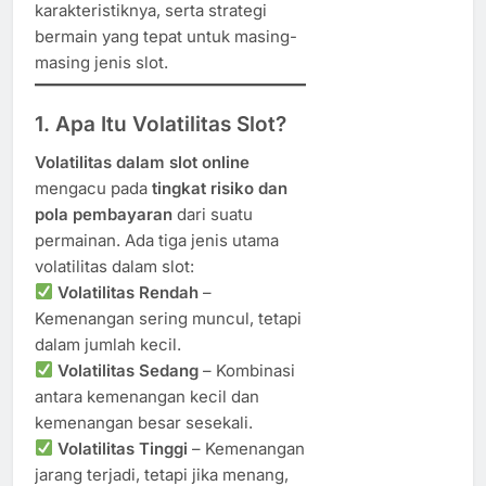
karakteristiknya, serta strategi
bermain yang tepat untuk masing-
masing jenis slot.
1. Apa Itu Volatilitas Slot?
Volatilitas dalam slot online
mengacu pada
tingkat risiko dan
pola pembayaran
dari suatu
permainan. Ada tiga jenis utama
volatilitas dalam slot:
Volatilitas Rendah
–
Kemenangan sering muncul, tetapi
dalam jumlah kecil.
Volatilitas Sedang
– Kombinasi
antara kemenangan kecil dan
kemenangan besar sesekali.
Volatilitas Tinggi
– Kemenangan
jarang terjadi, tetapi jika menang,