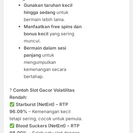
Gunakan taruhan kecil
hingga sedang
untuk
bermain lebih lama.
Manfaatkan free spins dan
bonus kecil
yang sering
muncul.
Bermain dalam sesi
panjang
untuk
mengumpulkan
kemenangan secara
bertahap.
?
Contoh Slot Gacor Volatilitas
Rendah:
Starburst (NetEnt) – RTP
96.09%
– Kemenangan kecil
tetapi sering, cocok untuk pemula.
Blood Suckers (NetEnt) – RTP
98.00%
– Salah satu slot dengan