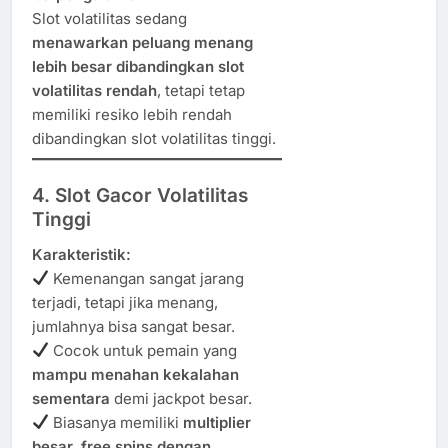
Slot volatilitas sedang
menawarkan peluang menang
lebih besar dibandingkan slot
volatilitas rendah
, tetapi tetap
memiliki resiko lebih rendah
dibandingkan slot volatilitas tinggi.
4. Slot Gacor Volatilitas
Tinggi
Karakteristik:
Kemenangan sangat jarang
terjadi, tetapi jika menang,
jumlahnya bisa sangat besar.
Cocok untuk pemain yang
mampu menahan kekalahan
sementara
demi jackpot besar.
Biasanya memiliki
multiplier
besar, free spins dengan