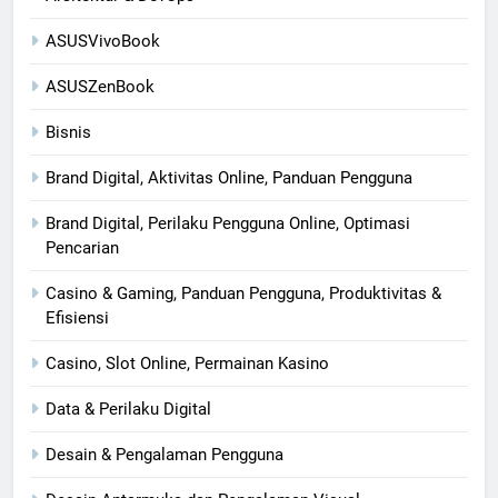
ASUSVivoBook
ASUSZenBook
Bisnis
Brand Digital, Aktivitas Online, Panduan Pengguna
Brand Digital, Perilaku Pengguna Online, Optimasi
Pencarian
Casino & Gaming, Panduan Pengguna, Produktivitas &
Efisiensi
Casino, Slot Online, Permainan Kasino
Data & Perilaku Digital
Desain & Pengalaman Pengguna