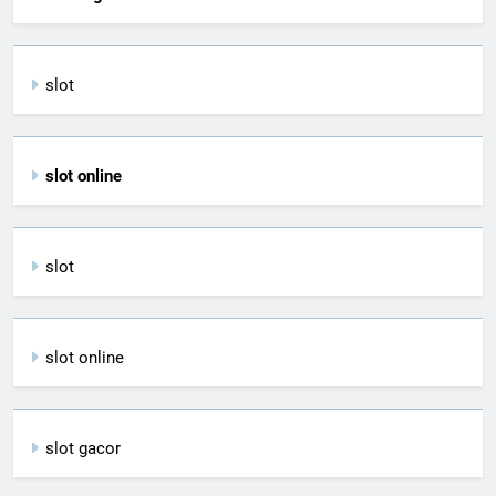
slot
slot online
slot
slot online
slot gacor