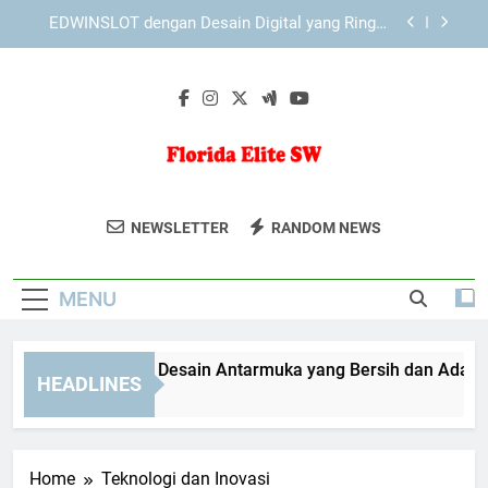
Skip
LEBAH4D dengan Desain Digital yang Ringan dan
to
Adaptif
content
KAYA787 dan Penerapan Sistem Responsif untuk
Pengguna Modern
LEBAH4D dengan Desain Antarmuka yang Bersih
dan Adaptif
EDWINSLOT dengan Desain Digital yang Ringan
dan Adaptif
Florida Elite SW
Bergabunglah Dengan Komunitas
LEBAH4D dengan Desain Digital yang Ringan dan
NEWSLETTER
RANDOM NEWS
Adaptif
Olahraga Dan Kesehatan Di Florida Elite
KAYA787 dan Penerapan Sistem Responsif untuk
SW. Untuk Hidup Sehat Dan Aktif.
Pengguna Modern
MENU
EBAH4D dengan Desain Antarmuka yang Bersih dan Adaptif
HEADLINES
Weeks Ago
Home
Teknologi dan Inovasi