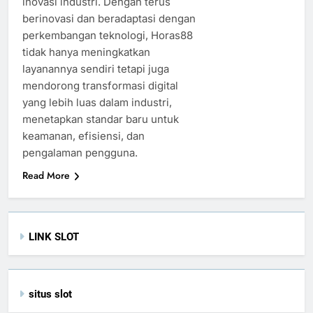
inovasi industri. Dengan terus
berinovasi dan beradaptasi dengan
perkembangan teknologi, Horas88
tidak hanya meningkatkan
layanannya sendiri tetapi juga
mendorong transformasi digital
yang lebih luas dalam industri,
menetapkan standar baru untuk
keamanan, efisiensi, dan
pengalaman pengguna.
Read More
LINK SLOT
situs slot