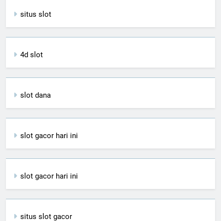
situs slot
4d slot
slot dana
slot gacor hari ini
slot gacor hari ini
situs slot gacor