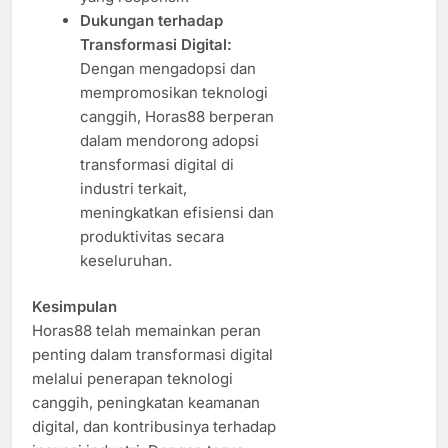
Dukungan terhadap
Transformasi Digital:
Dengan mengadopsi dan
mempromosikan teknologi
canggih, Horas88 berperan
dalam mendorong adopsi
transformasi digital di
industri terkait,
meningkatkan efisiensi dan
produktivitas secara
keseluruhan.​
Kesimpulan
Horas88 telah memainkan peran
penting dalam transformasi digital
melalui penerapan teknologi
canggih, peningkatan keamanan
digital, dan kontribusinya terhadap