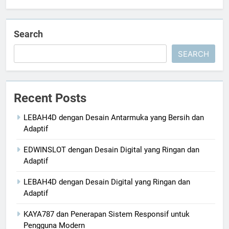
Search
SEARCH
Recent Posts
LEBAH4D dengan Desain Antarmuka yang Bersih dan
Adaptif
EDWINSLOT dengan Desain Digital yang Ringan dan
Adaptif
LEBAH4D dengan Desain Digital yang Ringan dan
Adaptif
KAYA787 dan Penerapan Sistem Responsif untuk
Pengguna Modern