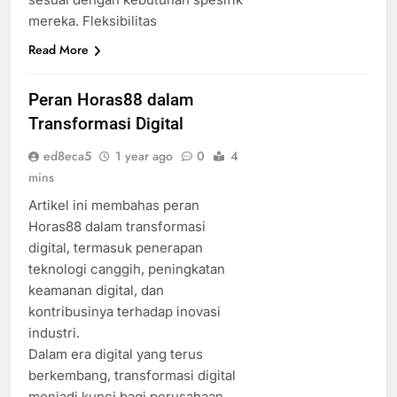
mereka. Fleksibilitas
Read More
Peran Horas88 dalam
Transformasi Digital​
ed8eca5
1 year ago
0
4
mins
Artikel ini membahas peran
Horas88 dalam transformasi
digital, termasuk penerapan
teknologi canggih, peningkatan
keamanan digital, dan
kontribusinya terhadap inovasi
industri.
Dalam era digital yang terus
berkembang, transformasi digital
menjadi kunci bagi perusahaan