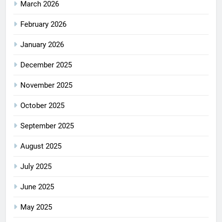
March 2026
February 2026
January 2026
December 2025
November 2025
October 2025
September 2025
August 2025
July 2025
June 2025
May 2025