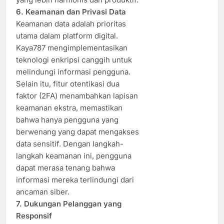
6. Keamanan dan Privasi Data
Keamanan data adalah prioritas
utama dalam platform digital.
Kaya787 mengimplementasikan
teknologi enkripsi canggih untuk
melindungi informasi pengguna.
Selain itu, fitur otentikasi dua
faktor (2FA) menambahkan lapisan
keamanan ekstra, memastikan
bahwa hanya pengguna yang
berwenang yang dapat mengakses
data sensitif. Dengan langkah-
langkah keamanan ini, pengguna
dapat merasa tenang bahwa
informasi mereka terlindungi dari
ancaman siber.
7. Dukungan Pelanggan yang
Responsif