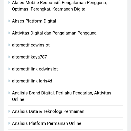
Akses Mobile Responsif, Pengalaman Pengguna,
Optimasi Perangkat, Keamanan Digital
Akses Platform Digital
Aktivitas Digital dan Pengalaman Pengguna
alternatif edwinslot
alternatif kaya787
alternatif link edwinslot
alternatif link laris4d
Analisis Brand Digital, Perilaku Pencarian, Aktivitas
Online
Analisis Data & Teknologi Permainan
Analisis Platform Permainan Online