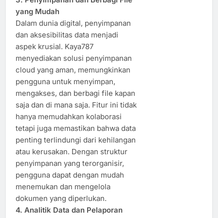
yang Mudah
Dalam dunia digital, penyimpanan
dan aksesibilitas data menjadi
aspek krusial. Kaya787
menyediakan solusi penyimpanan
cloud yang aman, memungkinkan
pengguna untuk menyimpan,
mengakses, dan berbagi file kapan
saja dan di mana saja. Fitur ini tidak
hanya memudahkan kolaborasi
tetapi juga memastikan bahwa data
penting terlindungi dari kehilangan
atau kerusakan. Dengan struktur
penyimpanan yang terorganisir,
pengguna dapat dengan mudah
menemukan dan mengelola
dokumen yang diperlukan. ​
4. Analitik Data dan Pelaporan