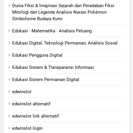
Dunia Fiksi & Imajinasi Sejarah dan Peradaban Fiksi
Mitologi dan Legenda Analisis Narasi Pokémon
Simbolisme Budaya Kuno
Edukasi · Matematika · Analisis Peluang
Edukasi Digital, Teknologi Permainan, Analisis Sosial
Edukasi Pengguna Digital
Edukasi Sistem & Transparansi Informasi
Edukasi Sistem Permainan Digital
edwinslot
edwinslot alternatif
edwinslot link alternatif
edwinslot login