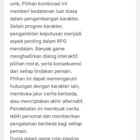
unik. Pilihan kombinasi ini
memberi kedalaman luar biasa
dalam pengembangan karakter.
Selain progres karakter,
pengambilan keputusan menjadi
aspek penting dalam RPG
mendalam. Banyak game
menghadirkan dialog interaktif,
pilihan moral, serta konsekuensi
dari setiap tindakan pemain.
Pilihan ini dapat memengaruhi
hubungan dengan karakter lain,
membuka jalur cerita berbeda,
atau menciptakan akhir alternatif.
Pendekatan ini membuat cerita
lebih personal dan memberikan
pengalaman berbeda bagi setiap
pemain.
Dunia dalam game role-playing