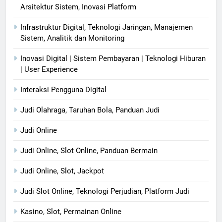
Arsitektur Sistem, Inovasi Platform
Infrastruktur Digital, Teknologi Jaringan, Manajemen
Sistem, Analitik dan Monitoring
Inovasi Digital | Sistem Pembayaran | Teknologi Hiburan
| User Experience
Interaksi Pengguna Digital
Judi Olahraga, Taruhan Bola, Panduan Judi
Judi Online
Judi Online, Slot Online, Panduan Bermain
Judi Online, Slot, Jackpot
Judi Slot Online, Teknologi Perjudian, Platform Judi
Kasino, Slot, Permainan Online