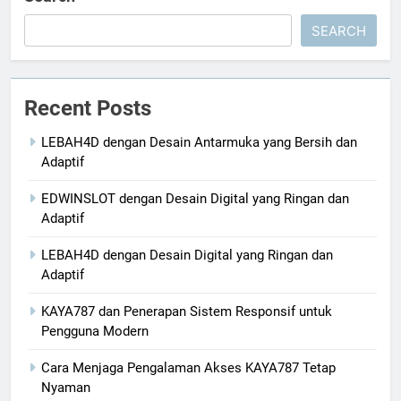
SEARCH
Recent Posts
LEBAH4D dengan Desain Antarmuka yang Bersih dan
Adaptif
EDWINSLOT dengan Desain Digital yang Ringan dan
Adaptif
LEBAH4D dengan Desain Digital yang Ringan dan
Adaptif
KAYA787 dan Penerapan Sistem Responsif untuk
Pengguna Modern
Cara Menjaga Pengalaman Akses KAYA787 Tetap
Nyaman