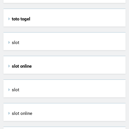
toto togel
slot
slot online
slot
slot online