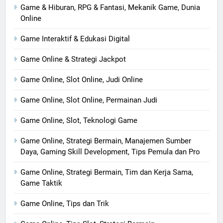
Game & Hiburan, RPG & Fantasi, Mekanik Game, Dunia
Online
Game Interaktif & Edukasi Digital
Game Online & Strategi Jackpot
Game Online, Slot Online, Judi Online
Game Online, Slot Online, Permainan Judi
Game Online, Slot, Teknologi Game
Game Online, Strategi Bermain, Manajemen Sumber
Daya, Gaming Skill Development, Tips Pemula dan Pro
Game Online, Strategi Bermain, Tim dan Kerja Sama,
Game Taktik
Game Online, Tips dan Trik