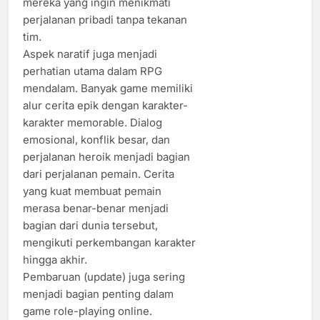
mereka yang ingin menikmati
perjalanan pribadi tanpa tekanan
tim.
Aspek naratif juga menjadi
perhatian utama dalam RPG
mendalam. Banyak game memiliki
alur cerita epik dengan karakter-
karakter memorable. Dialog
emosional, konflik besar, dan
perjalanan heroik menjadi bagian
dari perjalanan pemain. Cerita
yang kuat membuat pemain
merasa benar-benar menjadi
bagian dari dunia tersebut,
mengikuti perkembangan karakter
hingga akhir.
Pembaruan (update) juga sering
menjadi bagian penting dalam
game role-playing online.