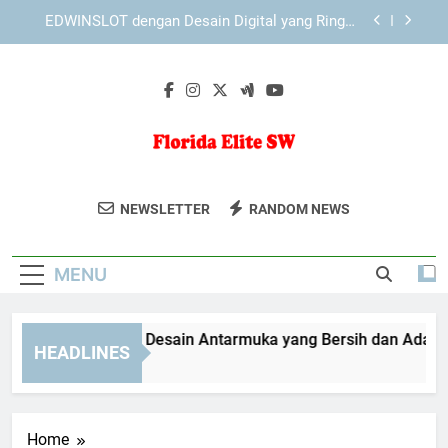
Skip
LEBAH4D dengan Desain Digital yang Ringan dan
to
Adaptif
content
KAYA787 dan Penerapan Sistem Responsif untuk
Pengguna Modern
LEBAH4D dengan Desain Antarmuka yang Bersih
dan Adaptif
EDWINSLOT dengan Desain Digital yang Ringan
dan Adaptif
Florida Elite SW
Bergabunglah Dengan Komunitas
LEBAH4D dengan Desain Digital yang Ringan dan
NEWSLETTER
RANDOM NEWS
Adaptif
Olahraga Dan Kesehatan Di Florida Elite
KAYA787 dan Penerapan Sistem Responsif untuk
SW. Untuk Hidup Sehat Dan Aktif.
Pengguna Modern
MENU
EBAH4D dengan Desain Antarmuka yang Bersih dan Adaptif
HEADLINES
Weeks Ago
Home