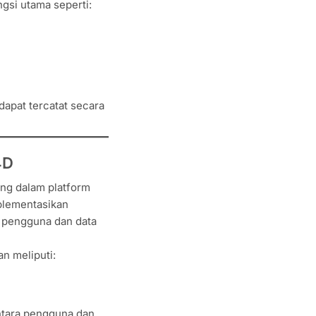
ngsi utama seperti:
dapat tercatat secara
4D
ng dalam platform
mplementasikan
 pengguna dan data
n meliputi:
ntara pengguna dan