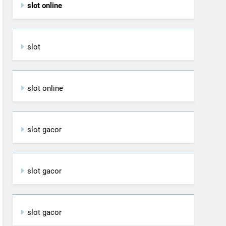
slot online
slot
slot online
slot gacor
slot gacor
slot gacor