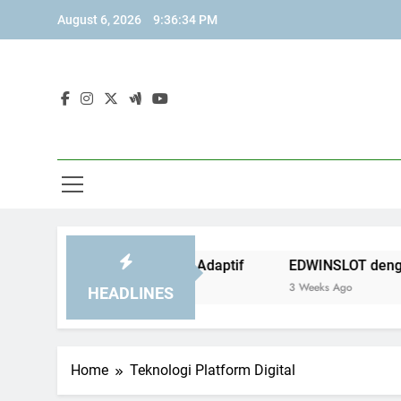
Skip
August 6, 2026
9:36:35 PM
to
content
Flo
Bergabung
 yang Bersih dan Adaptif
EDWINSLOT dengan Desain Di
3 Weeks Ago
HEADLINES
Home
Teknologi Platform Digital