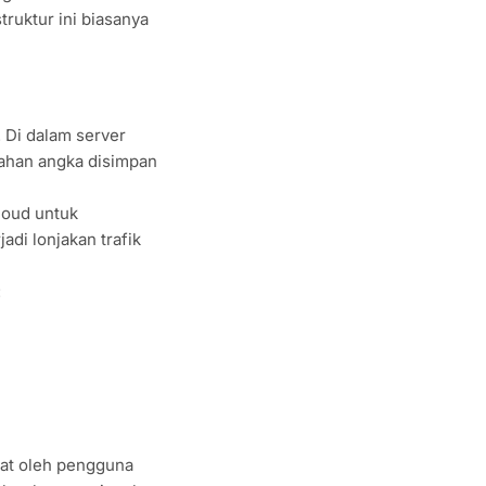
truktur ini biasanya
. Di dalam server
olahan angka disimpan
loud untuk
adi lonjakan trafik
:
hat oleh pengguna