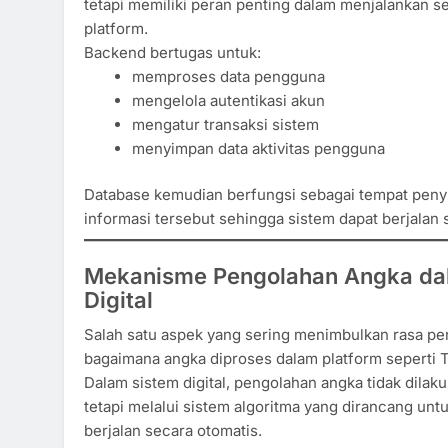
tetapi memiliki peran penting dalam menjalankan s
platform.
Backend bertugas untuk:
memproses data pengguna
mengelola autentikasi akun
mengatur transaksi sistem
menyimpan data aktivitas pengguna
Database kemudian berfungsi sebagai tempat pen
informasi tersebut sehingga sistem dapat berjalan 
Mekanisme Pengolahan Angka da
Digital
Salah satu aspek yang sering menimbulkan rasa pe
bagaimana angka diproses dalam platform seperti 
Dalam sistem digital, pengolahan angka tidak dilak
tetapi melalui sistem algoritma yang dirancang un
berjalan secara otomatis.