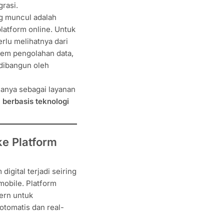
grasi.
g muncul adalah
latform online. Untuk
erlu melihatnya dari
stem pengolahan data,
dibangun oleh
anya sebagai layanan
 berbasis teknologi
ke Platform
igital terjadi seiring
obile. Platform
ern untuk
otomatis dan real-