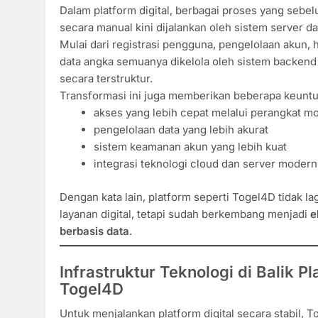
Dalam platform digital, berbagai proses yang sebe
secara manual kini dijalankan oleh sistem server d
Mulai dari registrasi pengguna, pengelolaan akun,
data angka semuanya dikelola oleh sistem backend
secara terstruktur.
Transformasi ini juga memberikan beberapa keuntu
akses yang lebih cepat melalui perangkat mo
pengelolaan data yang lebih akurat
sistem keamanan akun yang lebih kuat
integrasi teknologi cloud dan server modern
Dengan kata lain, platform seperti Togel4D tidak la
layanan digital, tetapi sudah berkembang menjadi
e
berbasis data
.
Infrastruktur Teknologi di Balik Pl
Togel4D
Untuk menjalankan platform digital secara stabil