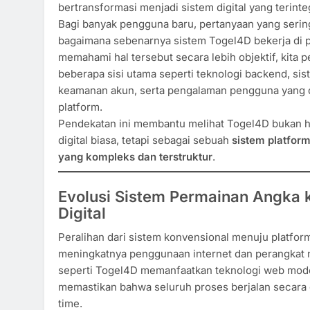
bertransformasi menjadi sistem digital yang terinte
Bagi banyak pengguna baru, pertanyaan yang serin
bagaimana sebenarnya sistem Togel4D bekerja di p
memahami hal tersebut secara lebih objektif, kita p
beberapa sisi utama seperti teknologi backend, si
keamanan akun, serta pengalaman pengguna yang 
platform.
Pendekatan ini membantu melihat Togel4D bukan h
digital biasa, tetapi sebagai sebuah
sistem platform
yang kompleks dan terstruktur
.
Evolusi Sistem Permainan Angka 
Digital
Peralihan dari sistem konvensional menuju platform d
meningkatnya penggunaan internet dan perangkat m
seperti Togel4D memanfaatkan teknologi web mod
memastikan bahwa seluruh proses berjalan secara 
time.