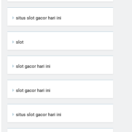
situs slot gacor hari ini
slot
slot gacor hari ini
slot gacor hari ini
situs slot gacor hari ini