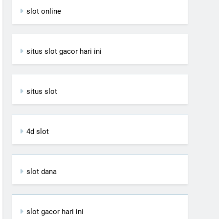
slot online
situs slot gacor hari ini
situs slot
4d slot
slot dana
slot gacor hari ini