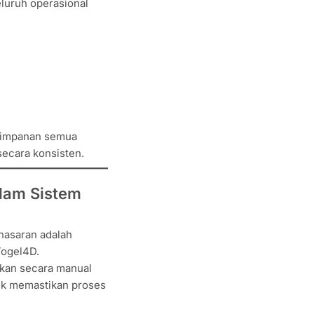
eluruh operasional
yimpanan semua
secara konsisten.
lam Sistem
nasaran adalah
Togel4D.
ukan secara manual
tuk memastikan proses