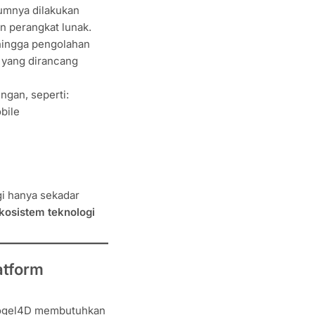
lumnya dilakukan
an perangkat lunak.
 hingga pengolahan
 yang dirancang
ngan, seperti:
bile
gi hanya sekadar
kosistem teknologi
atform
, Togel4D membutuhkan