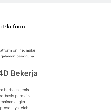
i Platform
tform online, mulai
engalaman pengguna
4D Bekerja
a berbagai jenis
 berbasis permainan
ermainan angka
 prosesnya telah