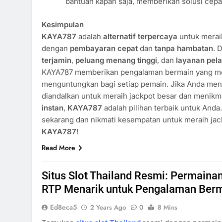
bantuan kapan saja, memberikan solusi cepat
Kesimpulan
KAYA787
adalah
alternatif terpercaya
untuk mera
dengan
pembayaran cepat
dan
tanpa hambatan
. 
terjamin
,
peluang menang tinggi
, dan
layanan pel
KAYA787 memberikan pengalaman bermain yang m
menguntungkan bagi setiap pemain. Jika Anda menc
diandalkan untuk meraih jackpot besar dan menikm
instan
,
KAYA787
adalah pilihan terbaik untuk And
sekarang dan nikmati kesempatan untuk meraih jack
KAYA787
!
Read More
Situs Slot Thailand Resmi: Permaina
RTP Menarik untuk Pengalaman Berm
Ed8eca5
2 Years Ago
0
8 Mins