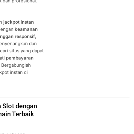
 dan profesional.
ih
jackpot instan
Dengan
keamanan
anggan responsif
,
enyenangkan dan
ari situs yang dapat
ati
pembayaran
a. Bergabunglah
pot instan di
n Slot dengan
ain Terbaik