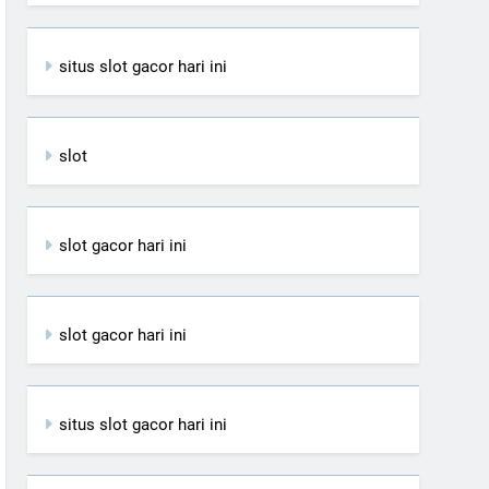
situs slot gacor hari ini
slot
slot gacor hari ini
slot gacor hari ini
situs slot gacor hari ini