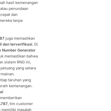
ati hasil kemenangan
s atau penundaan
 cepat dan
 mereka tanpa
87
juga memastikan
il dan terverifikasi
. Di
 Number Generator
untuk memastikan bahwa
an sistem RNG ini,
peluang yang setara
rmainan.
tiap taruhan yang
meraih kemenangan.
al
k memberikan
A787
, tim customer
n memiliki masalah