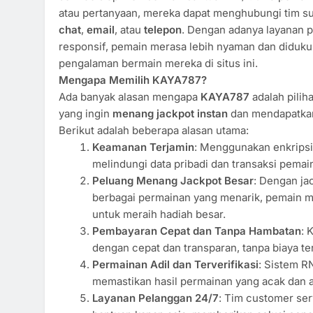
atau pertanyaan, mereka dapat menghubungi tim s
chat
,
email
, atau
telepon
. Dengan adanya layanan 
responsif, pemain merasa lebih nyaman dan diduk
pengalaman bermain mereka di situs ini.
Mengapa Memilih KAYA787?
Ada banyak alasan mengapa
KAYA787
adalah pilih
yang ingin
menang jackpot instan
dan mendapatk
Berikut adalah beberapa alasan utama:
Keamanan Terjamin
: Menggunakan enkripsi
melindungi data pribadi dan transaksi pemai
Peluang Menang Jackpot Besar
: Dengan ja
berbagai permainan yang menarik, pemain m
untuk meraih hadiah besar.
Pembayaran Cepat dan Tanpa Hambatan
: 
dengan cepat dan transparan, tanpa biaya t
Permainan Adil dan Terverifikasi
: Sistem RN
memastikan hasil permainan yang acak dan a
Layanan Pelanggan 24/7
: Tim customer se