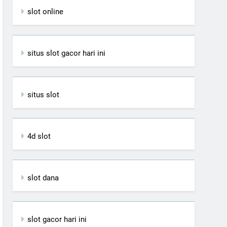
slot online
situs slot gacor hari ini
situs slot
4d slot
slot dana
slot gacor hari ini