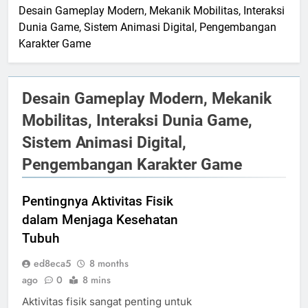
Desain Gameplay Modern, Mekanik Mobilitas, Interaksi
Dunia Game, Sistem Animasi Digital, Pengembangan
Karakter Game
Desain Gameplay Modern, Mekanik
Mobilitas, Interaksi Dunia Game,
Sistem Animasi Digital,
Pengembangan Karakter Game
Pentingnya Aktivitas Fisik
dalam Menjaga Kesehatan
Tubuh
ed8eca5
8 months
ago
0
8 mins
Aktivitas fisik sangat penting untuk