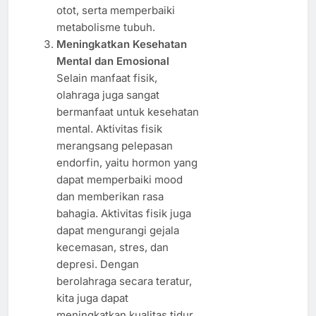
otot, serta memperbaiki
metabolisme tubuh.
Meningkatkan Kesehatan
Mental dan Emosional
Selain manfaat fisik,
olahraga juga sangat
bermanfaat untuk kesehatan
mental. Aktivitas fisik
merangsang pelepasan
endorfin, yaitu hormon yang
dapat memperbaiki mood
dan memberikan rasa
bahagia. Aktivitas fisik juga
dapat mengurangi gejala
kecemasan, stres, dan
depresi. Dengan
berolahraga secara teratur,
kita juga dapat
meningkatkan kualitas tidur