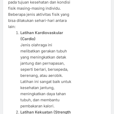
pada tujuan kesehatan dan kondisi
fisik masing-masing individu.
Beberapa jenis aktivitas fisik yang
bisa dilakukan sehari-hari antara
lain:
Latihan Kardiovaskular
(Cardio)
Jenis olahraga ini
melibatkan gerakan tubuh
yang meningkatkan detak
jantung dan pernapasan,
seperti berlari, bersepeda,
berenang, atau aerobik.
Latihan ini sangat baik untuk
kesehatan jantung,
meningkatkan daya tahan
tubuh, dan membantu
pembakaran kalori.
Latihan Kekuatan (Strength