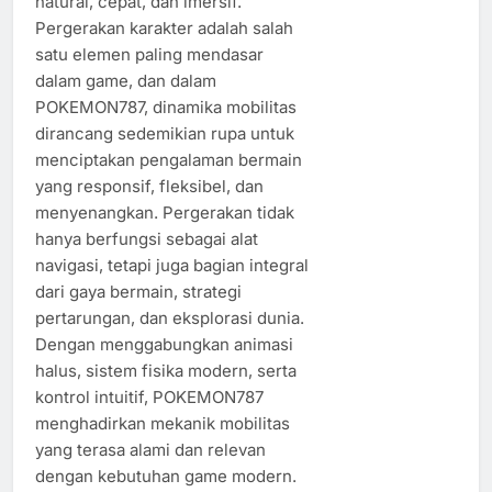
natural, cepat, dan imersif.
Pergerakan karakter adalah salah
satu elemen paling mendasar
dalam game, dan dalam
POKEMON787, dinamika mobilitas
dirancang sedemikian rupa untuk
menciptakan pengalaman bermain
yang responsif, fleksibel, dan
menyenangkan. Pergerakan tidak
hanya berfungsi sebagai alat
navigasi, tetapi juga bagian integral
dari gaya bermain, strategi
pertarungan, dan eksplorasi dunia.
Dengan menggabungkan animasi
halus, sistem fisika modern, serta
kontrol intuitif, POKEMON787
menghadirkan mekanik mobilitas
yang terasa alami dan relevan
dengan kebutuhan game modern.