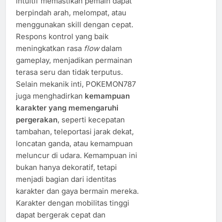
intuitif memastikan pemain dapat
berpindah arah, melompat, atau
menggunakan skill dengan cepat.
Respons kontrol yang baik
meningkatkan rasa
flow
dalam
gameplay, menjadikan permainan
terasa seru dan tidak terputus.
Selain mekanik inti, POKEMON787
juga menghadirkan
kemampuan
karakter yang memengaruhi
pergerakan
, seperti kecepatan
tambahan, teleportasi jarak dekat,
loncatan ganda, atau kemampuan
meluncur di udara. Kemampuan ini
bukan hanya dekoratif, tetapi
menjadi bagian dari identitas
karakter dan gaya bermain mereka.
Karakter dengan mobilitas tinggi
dapat bergerak cepat dan