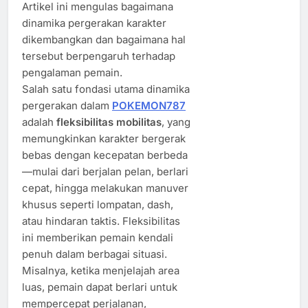
Artikel ini mengulas bagaimana
dinamika pergerakan karakter
dikembangkan dan bagaimana hal
tersebut berpengaruh terhadap
pengalaman pemain.
Salah satu fondasi utama dinamika
pergerakan dalam
POKEMON787
adalah
fleksibilitas mobilitas
, yang
memungkinkan karakter bergerak
bebas dengan kecepatan berbeda
—mulai dari berjalan pelan, berlari
cepat, hingga melakukan manuver
khusus seperti lompatan, dash,
atau hindaran taktis. Fleksibilitas
ini memberikan pemain kendali
penuh dalam berbagai situasi.
Misalnya, ketika menjelajah area
luas, pemain dapat berlari untuk
mempercepat perjalanan,