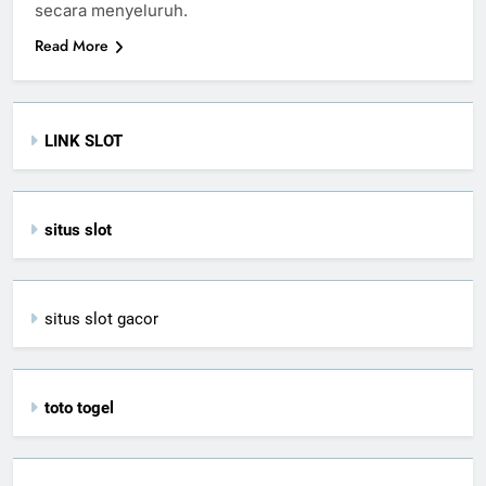
secara menyeluruh.
Read More
LINK SLOT
situs slot
situs slot gacor
toto togel