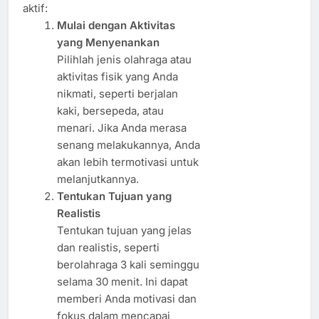
aktif:
Mulai dengan Aktivitas
yang Menyenankan
Pilihlah jenis olahraga atau
aktivitas fisik yang Anda
nikmati, seperti berjalan
kaki, bersepeda, atau
menari. Jika Anda merasa
senang melakukannya, Anda
akan lebih termotivasi untuk
melanjutkannya.
Tentukan Tujuan yang
Realistis
Tentukan tujuan yang jelas
dan realistis, seperti
berolahraga 3 kali seminggu
selama 30 menit. Ini dapat
memberi Anda motivasi dan
fokus dalam mencapai