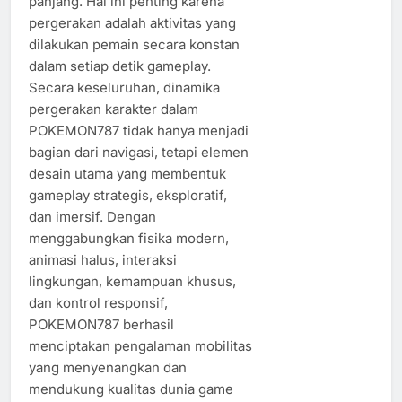
panjang. Hal ini penting karena
pergerakan adalah aktivitas yang
dilakukan pemain secara konstan
dalam setiap detik gameplay.
Secara keseluruhan, dinamika
pergerakan karakter dalam
POKEMON787 tidak hanya menjadi
bagian dari navigasi, tetapi elemen
desain utama yang membentuk
gameplay strategis, eksploratif,
dan imersif. Dengan
menggabungkan fisika modern,
animasi halus, interaksi
lingkungan, kemampuan khusus,
dan kontrol responsif,
POKEMON787 berhasil
menciptakan pengalaman mobilitas
yang menyenangkan dan
mendukung kualitas dunia game