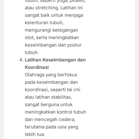
tubuh, seperti yoga, pilates,
atau stretching. Latihan ini
sangat baik untuk menjaga
kelenturan tubuh,
mengurangi ketegangan
otot, serta meningkatkan
keseimbangan dan postur
tubuh.
Latihan Keseimbangan dan
Koordinasi
Olahraga yang berfokus
pada keseimbangan dan
koordinasi, seperti tai chi
atau latihan stabilitas,
sangat berguna untuk
meningkatkan kontrol tubuh
dan mencegah cedera,
terutama pada usia yang
lebih tua.