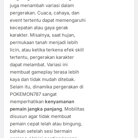
juga menambah variasi dalam
pergerakan. Cuaca, cahaya, dan
event tertentu dapat memengaruhi
kecepatan atau gaya gerak
karakter. Misalnya, saat hujan,
permukaan tanah menjadi lebih
licin, atau ketika terkena efek skill
tertentu, pergerakan karakter
dapat melambat. Variasi ini
membuat gameplay terasa lebih
kaya dan tidak mudah ditebak.
Selain itu, dinamika pergerakan di
POKEMON787 sangat
memperhatikan
kenyamanan
pemain jangka panjang
. Mobilitas
disusun agar tidak membuat
pemain cepat lelah atau bingung,
bahkan setelah sesi bermain