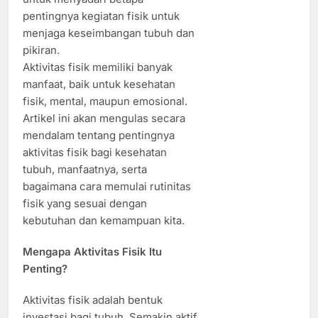
pentingnya kegiatan fisik untuk
menjaga keseimbangan tubuh dan
pikiran.
Aktivitas fisik memiliki banyak
manfaat, baik untuk kesehatan
fisik, mental, maupun emosional.
Artikel ini akan mengulas secara
mendalam tentang pentingnya
aktivitas fisik bagi kesehatan
tubuh, manfaatnya, serta
bagaimana cara memulai rutinitas
fisik yang sesuai dengan
kebutuhan dan kemampuan kita.
Mengapa Aktivitas Fisik Itu
Penting?
Aktivitas fisik adalah bentuk
investasi bagi tubuh. Semakin aktif