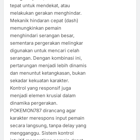
tepat untuk mendekat, atau
melakukan gerakan menghindar.
Mekanik hindaran cepat (dash)
memungkinkan pemain
menghindari serangan besar,
sementara pergerakan melingkar
digunakan untuk mencari celah
serangan. Dengan kombinasi ini,
pertarungan menjadi lebih dinamis
dan menuntut ketangkasan, bukan
sekadar kekuatan karakter.
Kontrol yang responsif juga
menjadi elemen krusial dalam
dinamika pergerakan.
POKEMON787 dirancang agar
karakter merespons input pemain
secara langsung, tanpa delay yang
mengganggu. Sistem kontrol