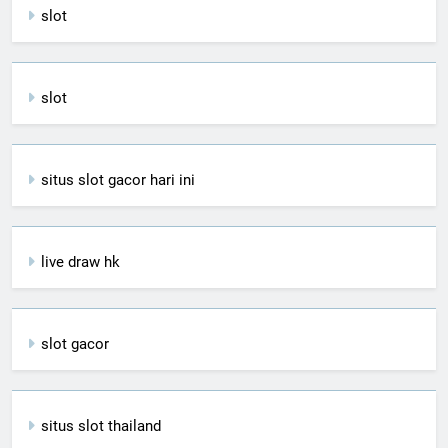
slot
slot
situs slot gacor hari ini
live draw hk
slot gacor
situs slot thailand