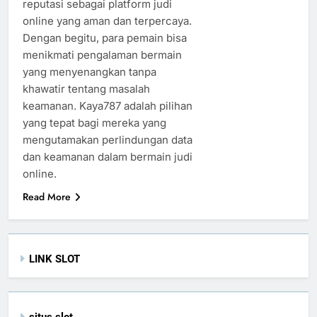
reputasi sebagai platform judi
online yang aman dan terpercaya.
Dengan begitu, para pemain bisa
menikmati pengalaman bermain
yang menyenangkan tanpa
khawatir tentang masalah
keamanan. Kaya787 adalah pilihan
yang tepat bagi mereka yang
mengutamakan perlindungan data
dan keamanan dalam bermain judi
online.
Read More
LINK SLOT
situs slot