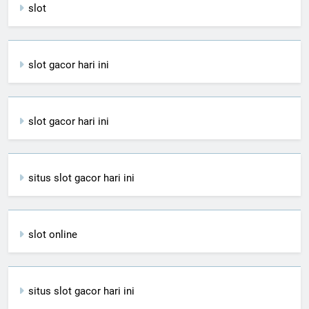
slot
slot gacor hari ini
slot gacor hari ini
situs slot gacor hari ini
slot online
situs slot gacor hari ini