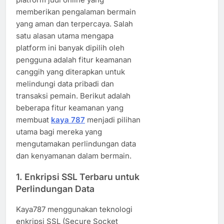
memberikan pengalaman bermain
yang aman dan terpercaya. Salah
satu alasan utama mengapa
platform ini banyak dipilih oleh
pengguna adalah fitur keamanan
canggih yang diterapkan untuk
melindungi data pribadi dan
transaksi pemain. Berikut adalah
beberapa fitur keamanan yang
membuat
kaya 787
menjadi pilihan
utama bagi mereka yang
mengutamakan perlindungan data
dan kenyamanan dalam bermain.
1.
Enkripsi SSL Terbaru untuk
Perlindungan Data
Kaya787 menggunakan teknologi
enkripsi SSL (Secure Socket