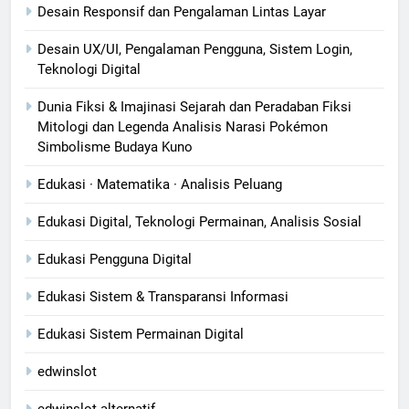
Desain Responsif dan Pengalaman Lintas Layar
Desain UX/UI, Pengalaman Pengguna, Sistem Login,
Teknologi Digital
Dunia Fiksi & Imajinasi Sejarah dan Peradaban Fiksi
Mitologi dan Legenda Analisis Narasi Pokémon
Simbolisme Budaya Kuno
Edukasi · Matematika · Analisis Peluang
Edukasi Digital, Teknologi Permainan, Analisis Sosial
Edukasi Pengguna Digital
Edukasi Sistem & Transparansi Informasi
Edukasi Sistem Permainan Digital
edwinslot
edwinslot alternatif