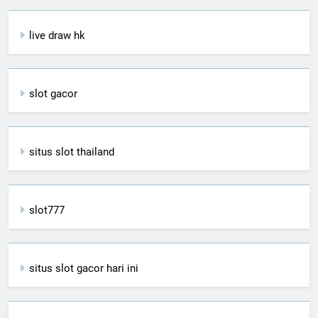
live draw hk
slot gacor
situs slot thailand
slot777
situs slot gacor hari ini