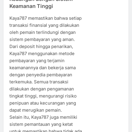
Keamanan Tinggi
Kaya787 memastikan bahwa setiap
transaksi finansial yang dilakukan
oleh pemain terlindungi dengan
sistem pembayaran yang aman.
Dari deposit hingga penarikan,
Kaya787 menggunakan metode
pembayaran yang terjamin
keamanannya dan bekerja sama
dengan penyedia pembayaran
terkemuka. Semua transaksi
dilakukan dengan pengamanan
tingkat tinggi, mengurangi risiko
penipuan atau kecurangan yang
dapat merugikan pemain.
Selain itu, Kaya787 juga memiliki
sistem pemantauan yang ketat
untuk memastikan bahwa tidak ada