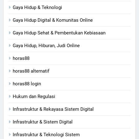
Gaya Hidup & Teknologi
Gaya Hidup Digital & Komunitas Online
Gaya Hidup Sehat & Pembentukan Kebiasaan
Gaya Hidup, Hiburan, Judi Online
horas88
horas88 alternatif
horas88 login
Hukum dan Regulasi
Infrastruktur & Rekayasa Sistem Digital
Infrastruktur & Sistem Digital
Infrastruktur & Teknologi Sistem