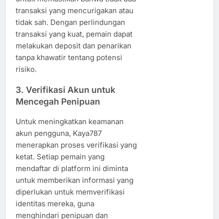
transaksi yang mencurigakan atau
tidak sah. Dengan perlindungan
transaksi yang kuat, pemain dapat
melakukan deposit dan penarikan
tanpa khawatir tentang potensi
risiko.
3.
Verifikasi Akun untuk
Mencegah Penipuan
Untuk meningkatkan keamanan
akun pengguna, Kaya787
menerapkan proses verifikasi yang
ketat. Setiap pemain yang
mendaftar di platform ini diminta
untuk memberikan informasi yang
diperlukan untuk memverifikasi
identitas mereka, guna
menghindari penipuan dan