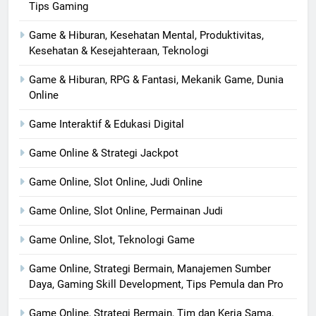
Tips Gaming
Game & Hiburan, Kesehatan Mental, Produktivitas,
Kesehatan & Kesejahteraan, Teknologi
Game & Hiburan, RPG & Fantasi, Mekanik Game, Dunia
Online
Game Interaktif & Edukasi Digital
Game Online & Strategi Jackpot
Game Online, Slot Online, Judi Online
Game Online, Slot Online, Permainan Judi
Game Online, Slot, Teknologi Game
Game Online, Strategi Bermain, Manajemen Sumber
Daya, Gaming Skill Development, Tips Pemula dan Pro
Game Online, Strategi Bermain, Tim dan Kerja Sama,