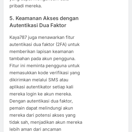
pribadi mereka.
5.
Keamanan Akses dengan
Autentikasi Dua Faktor
Kaya787 juga menawarkan fitur
autentikasi dua faktor (2FA) untuk
memberikan lapisan keamanan
tambahan pada akun pengguna.
Fitur ini meminta pengguna untuk
memasukkan kode verifikasi yang
dikirimkan melalui SMS atau
aplikasi autentikator setiap kali
mereka login ke akun mereka.
Dengan autentikasi dua faktor,
pemain dapat melindungi akun
mereka dari potensi akses yang
tidak sah, menjadikan akun mereka
lebih aman dari ancaman