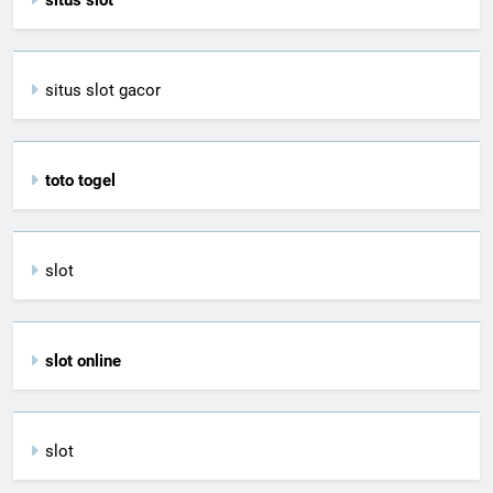
situs slot gacor
toto togel
slot
slot online
slot