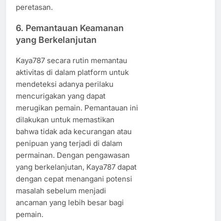
peretasan.
6.
Pemantauan Keamanan
yang Berkelanjutan
Kaya787 secara rutin memantau
aktivitas di dalam platform untuk
mendeteksi adanya perilaku
mencurigakan yang dapat
merugikan pemain. Pemantauan ini
dilakukan untuk memastikan
bahwa tidak ada kecurangan atau
penipuan yang terjadi di dalam
permainan. Dengan pengawasan
yang berkelanjutan, Kaya787 dapat
dengan cepat menangani potensi
masalah sebelum menjadi
ancaman yang lebih besar bagi
pemain.