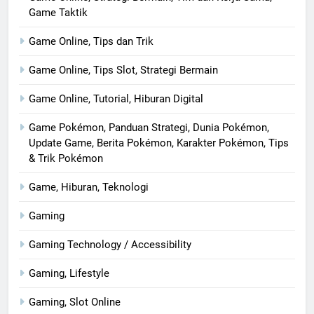
Game Taktik
Game Online, Tips dan Trik
Game Online, Tips Slot, Strategi Bermain
Game Online, Tutorial, Hiburan Digital
Game Pokémon, Panduan Strategi, Dunia Pokémon,
Update Game, Berita Pokémon, Karakter Pokémon, Tips
& Trik Pokémon
Game, Hiburan, Teknologi
Gaming
Gaming Technology / Accessibility
Gaming, Lifestyle
Gaming, Slot Online