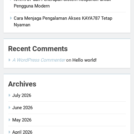
Pengguna Modern
Cara Menjaga Pengalaman Akses KAYA787 Tetap
Nyaman
Recent Comments
A WordPress Commenter
on
Hello world!
Archives
July 2026
June 2026
May 2026
April 2026