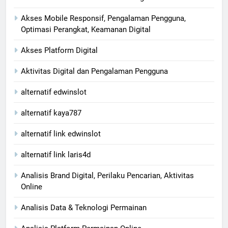
Akses Mobile Responsif, Pengalaman Pengguna,
Optimasi Perangkat, Keamanan Digital
Akses Platform Digital
Aktivitas Digital dan Pengalaman Pengguna
alternatif edwinslot
alternatif kaya787
alternatif link edwinslot
alternatif link laris4d
Analisis Brand Digital, Perilaku Pencarian, Aktivitas
Online
Analisis Data & Teknologi Permainan