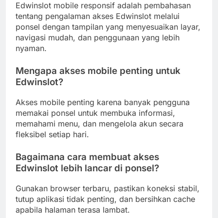
Edwinslot mobile responsif adalah pembahasan
tentang pengalaman akses Edwinslot melalui
ponsel dengan tampilan yang menyesuaikan layar,
navigasi mudah, dan penggunaan yang lebih
nyaman.
Mengapa akses mobile penting untuk
Edwinslot?
Akses mobile penting karena banyak pengguna
memakai ponsel untuk membuka informasi,
memahami menu, dan mengelola akun secara
fleksibel setiap hari.
Bagaimana cara membuat akses
Edwinslot lebih lancar di ponsel?
Gunakan browser terbaru, pastikan koneksi stabil,
tutup aplikasi tidak penting, dan bersihkan cache
apabila halaman terasa lambat.