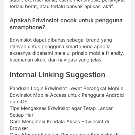
terlalu berat, atau terlalu banyak aplikasi aktif.
Apakah Edwinslot cocok untuk pengguna
smartphone?
Edwinslot dapat dibahas sebagai brand yang
relevan untuk pengguna smartphone apabila
aksesnya dipahami melalui prinsip mobile friendly,
keamanan akun, dan navigasi yang jelas.
Internal Linking Suggestion
Panduan Login Edwinslot Lewat Perangkat Mobile
Edwinslot Mobile Access untuk Pengguna Android
dan iOS
Tips Mengakses Edwinslot agar Tetap Lancar
Setiap Hari
Cara Mengatasi Kendala Akses Edwinslot di
Browser
Cara Mengoptimalkan Penggunaan Edwinslot di