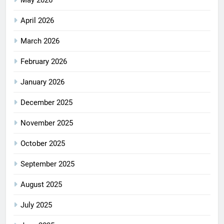
April 2026
March 2026
February 2026
January 2026
December 2025
November 2025
October 2025
September 2025
August 2025
July 2025