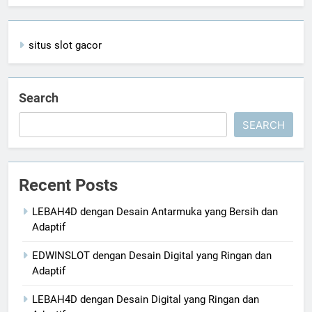
situs slot gacor
Search
SEARCH
Recent Posts
LEBAH4D dengan Desain Antarmuka yang Bersih dan
Adaptif
EDWINSLOT dengan Desain Digital yang Ringan dan
Adaptif
LEBAH4D dengan Desain Digital yang Ringan dan