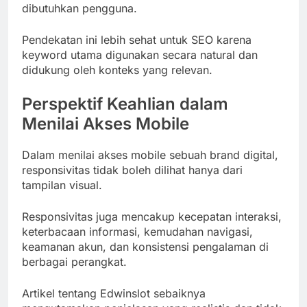
dibutuhkan pengguna.
Pendekatan ini lebih sehat untuk SEO karena
keyword utama digunakan secara natural dan
didukung oleh konteks yang relevan.
Perspektif Keahlian dalam
Menilai Akses Mobile
Dalam menilai akses mobile sebuah brand digital,
responsivitas tidak boleh dilihat hanya dari
tampilan visual.
Responsivitas juga mencakup kecepatan interaksi,
keterbacaan informasi, kemudahan navigasi,
keamanan akun, dan konsistensi pengalaman di
berbagai perangkat.
Artikel tentang Edwinslot sebaiknya