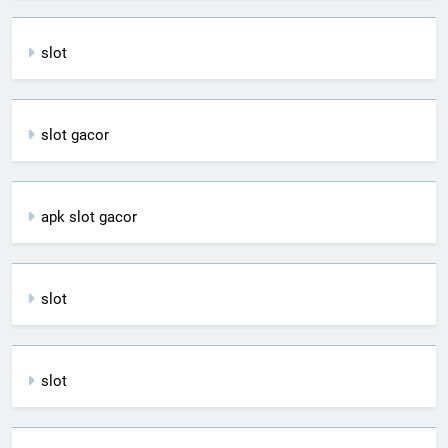
slot
slot gacor
apk slot gacor
slot
slot