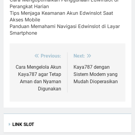
Perangkat Harian
Tips Menjaga Keamanan Akun Edwinslot Saat
Akses Mobile
Panduan Memahami Navigasi Edwinslot di Layar
Smartphone
Previous:
Next:
Post
navigation
Cara Mengelola Akun
Kaya787 dengan
Kaya787 agar Tetap
Sistem Modern yang
Aman dan Nyaman
Mudah Dioperasikan
Digunakan
LINK SLOT