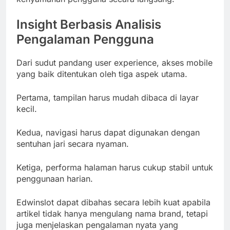
Insight Berbasis Analisis
Pengalaman Pengguna
Dari sudut pandang user experience, akses mobile
yang baik ditentukan oleh tiga aspek utama.
Pertama, tampilan harus mudah dibaca di layar
kecil.
Kedua, navigasi harus dapat digunakan dengan
sentuhan jari secara nyaman.
Ketiga, performa halaman harus cukup stabil untuk
penggunaan harian.
Edwinslot dapat dibahas secara lebih kuat apabila
artikel tidak hanya mengulang nama brand, tetapi
juga menjelaskan pengalaman nyata yang