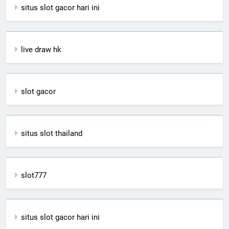
situs slot gacor hari ini
live draw hk
slot gacor
situs slot thailand
slot777
situs slot gacor hari ini