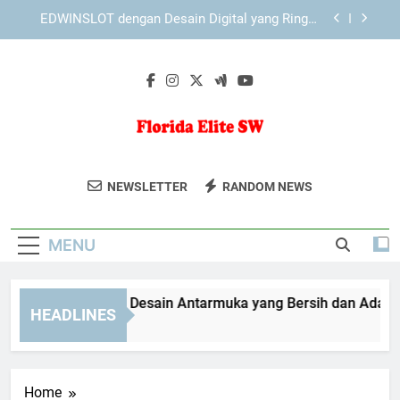
Skip
LEBAH4D dengan Desain Digital yang Ringan dan
to
Adaptif
content
KAYA787 dan Penerapan Sistem Responsif untuk
Pengguna Modern
LEBAH4D dengan Desain Antarmuka yang Bersih
dan Adaptif
EDWINSLOT dengan Desain Digital yang Ringan
dan Adaptif
Florida Elite SW
Bergabunglah Dengan Komunitas
LEBAH4D dengan Desain Digital yang Ringan dan
NEWSLETTER
RANDOM NEWS
Adaptif
Olahraga Dan Kesehatan Di Florida Elite
KAYA787 dan Penerapan Sistem Responsif untuk
SW. Untuk Hidup Sehat Dan Aktif.
Pengguna Modern
MENU
EBAH4D dengan Desain Antarmuka yang Bersih dan Adaptif
HEADLINES
Weeks Ago
Home