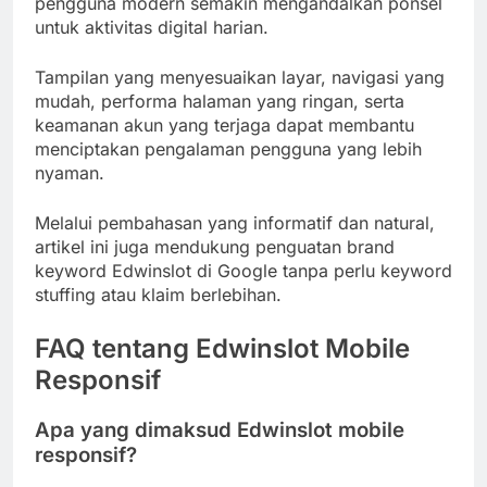
pengguna modern semakin mengandalkan ponsel
untuk aktivitas digital harian.
Tampilan yang menyesuaikan layar, navigasi yang
mudah, performa halaman yang ringan, serta
keamanan akun yang terjaga dapat membantu
menciptakan pengalaman pengguna yang lebih
nyaman.
Melalui pembahasan yang informatif dan natural,
artikel ini juga mendukung penguatan brand
keyword Edwinslot di Google tanpa perlu keyword
stuffing atau klaim berlebihan.
FAQ tentang Edwinslot Mobile
Responsif
Apa yang dimaksud Edwinslot mobile
responsif?