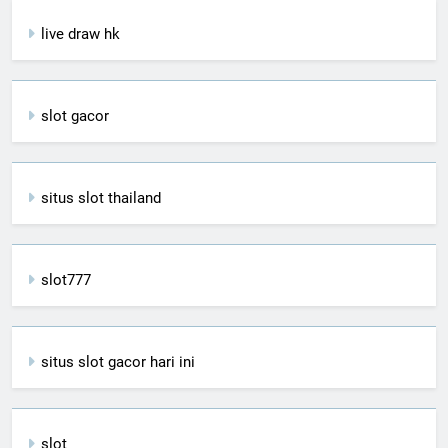
live draw hk
slot gacor
situs slot thailand
slot777
situs slot gacor hari ini
slot