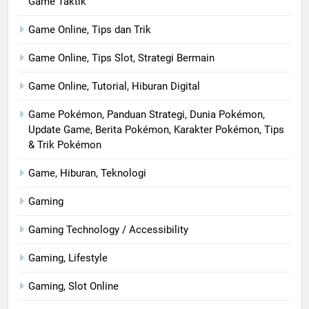
Game Taktik
Game Online, Tips dan Trik
Game Online, Tips Slot, Strategi Bermain
Game Online, Tutorial, Hiburan Digital
Game Pokémon, Panduan Strategi, Dunia Pokémon,
Update Game, Berita Pokémon, Karakter Pokémon, Tips
& Trik Pokémon
Game, Hiburan, Teknologi
Gaming
Gaming Technology / Accessibility
Gaming, Lifestyle
Gaming, Slot Online