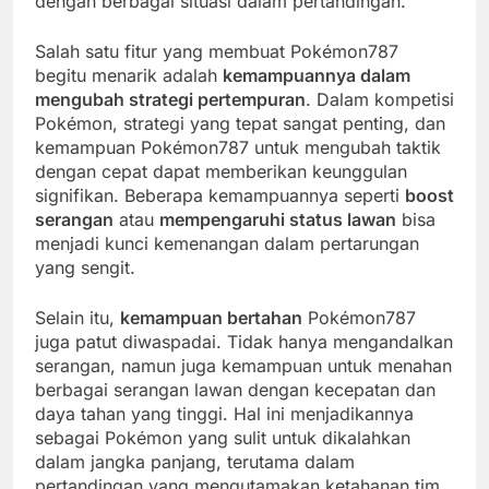
dengan berbagai situasi dalam pertandingan.
Salah satu fitur yang membuat Pokémon787
begitu menarik adalah
kemampuannya dalam
mengubah strategi pertempuran
. Dalam kompetisi
Pokémon, strategi yang tepat sangat penting, dan
kemampuan Pokémon787 untuk mengubah taktik
dengan cepat dapat memberikan keunggulan
signifikan. Beberapa kemampuannya seperti
boost
serangan
atau
mempengaruhi status lawan
bisa
menjadi kunci kemenangan dalam pertarungan
yang sengit.
Selain itu,
kemampuan bertahan
Pokémon787
juga patut diwaspadai. Tidak hanya mengandalkan
serangan, namun juga kemampuan untuk menahan
berbagai serangan lawan dengan kecepatan dan
daya tahan yang tinggi. Hal ini menjadikannya
sebagai Pokémon yang sulit untuk dikalahkan
dalam jangka panjang, terutama dalam
pertandingan yang mengutamakan ketahanan tim.