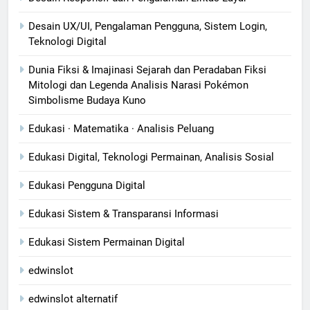
Desain UX/UI, Pengalaman Pengguna, Sistem Login,
Teknologi Digital
Dunia Fiksi & Imajinasi Sejarah dan Peradaban Fiksi
Mitologi dan Legenda Analisis Narasi Pokémon
Simbolisme Budaya Kuno
Edukasi · Matematika · Analisis Peluang
Edukasi Digital, Teknologi Permainan, Analisis Sosial
Edukasi Pengguna Digital
Edukasi Sistem & Transparansi Informasi
Edukasi Sistem Permainan Digital
edwinslot
edwinslot alternatif