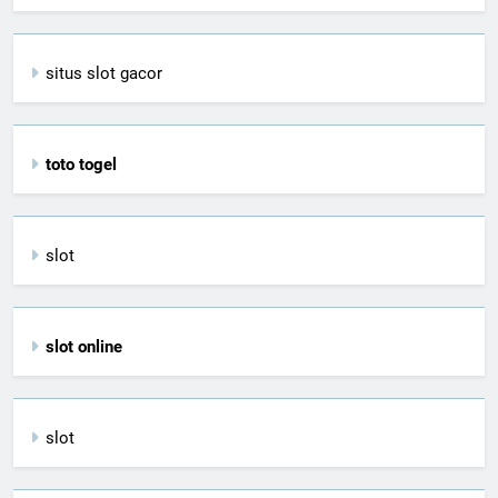
situs slot gacor
toto togel
slot
slot online
slot