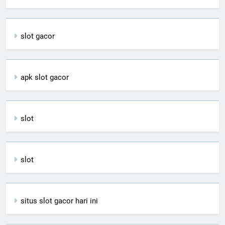
slot gacor
apk slot gacor
slot
slot
situs slot gacor hari ini