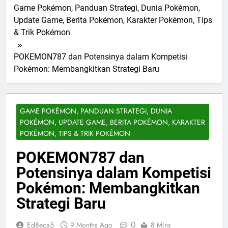
Game Pokémon, Panduan Strategi, Dunia Pokémon,
Update Game, Berita Pokémon, Karakter Pokémon, Tips
& Trik Pokémon
POKEMON787 dan Potensinya dalam Kompetisi
Pokémon: Membangkitkan Strategi Baru
GAME POKÉMON, PANDUAN STRATEGI, DUNIA
POKÉMON, UPDATE GAME, BERITA POKÉMON, KARAKTER
POKÉMON, TIPS & TRIK POKÉMON
POKEMON787 dan
Potensinya dalam Kompetisi
Pokémon: Membangkitkan
Strategi Baru
0
Ed8eca5
9 Months Ago
8 Mins