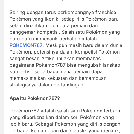
Seiring dengan terus berkembangnya franchise
Pokémon yang ikonik, setiap rilis Pokémon baru
selalu dinantikan oleh para pemain dan
penggemar kompetisi. Salah satu Pokémon yang
baru-baru ini menarik perhatian adalah
POKEMON787
. Meskipun masih baru dalam dunia
Pokémon, potensinya dalam kompetisi Pokémon
sangat besar. Artikel ini akan membahas
bagaimana Pokémon787 bisa mengubah lanskap
kompetisi, serta bagaimana pemain dapat
memaksimalkan kekuatan dan kemampuan
strategisnya dalam pertandingan.
Apa Itu Pokémon787?
Pokémon787 adalah salah satu Pokémon terbaru
yang diperkenalkan dalam seri Pokémon yang
lebih baru. Sebagai Pokémon yang dirilis dengan
berbagai kemampuan dan statistik yang menarik,