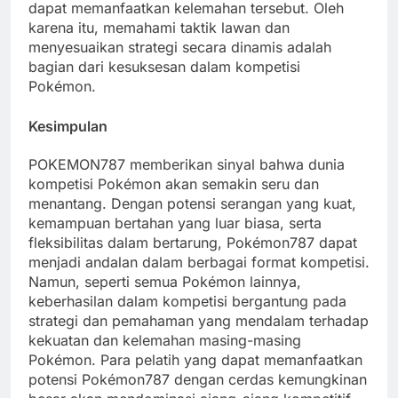
dapat memanfaatkan kelemahan tersebut. Oleh
karena itu, memahami taktik lawan dan
menyesuaikan strategi secara dinamis adalah
bagian dari kesuksesan dalam kompetisi
Pokémon.
Kesimpulan
POKEMON787 memberikan sinyal bahwa dunia
kompetisi Pokémon akan semakin seru dan
menantang. Dengan potensi serangan yang kuat,
kemampuan bertahan yang luar biasa, serta
fleksibilitas dalam bertarung, Pokémon787 dapat
menjadi andalan dalam berbagai format kompetisi.
Namun, seperti semua Pokémon lainnya,
keberhasilan dalam kompetisi bergantung pada
strategi dan pemahaman yang mendalam terhadap
kekuatan dan kelemahan masing-masing
Pokémon. Para pelatih yang dapat memanfaatkan
potensi Pokémon787 dengan cerdas kemungkinan