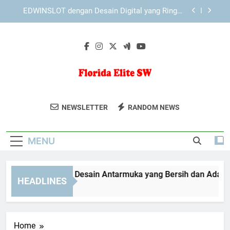
Skip
LEBAH4D dengan Desain Digital yang Ringan dan
to
Adaptif
content
KAYA787 dan Penerapan Sistem Responsif untuk
Pengguna Modern
LEBAH4D dengan Desain Antarmuka yang Bersih
dan Adaptif
EDWINSLOT dengan Desain Digital yang Ringan
dan Adaptif
Florida Elite SW
Bergabunglah Dengan Komunitas
LEBAH4D dengan Desain Digital yang Ringan dan
NEWSLETTER
RANDOM NEWS
Adaptif
Olahraga Dan Kesehatan Di Florida Elite
KAYA787 dan Penerapan Sistem Responsif untuk
SW. Untuk Hidup Sehat Dan Aktif.
Pengguna Modern
MENU
EBAH4D dengan Desain Antarmuka yang Bersih dan Adaptif
HEADLINES
Weeks Ago
Home