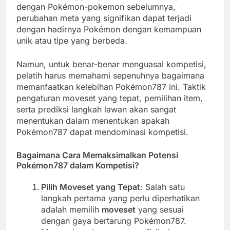
dengan Pokémon-pokemon sebelumnya,
perubahan meta yang signifikan dapat terjadi
dengan hadirnya Pokémon dengan kemampuan
unik atau tipe yang berbeda.
Namun, untuk benar-benar menguasai kompetisi,
pelatih harus memahami sepenuhnya bagaimana
memanfaatkan kelebihan Pokémon787 ini. Taktik
pengaturan moveset yang tepat, pemilihan item,
serta prediksi langkah lawan akan sangat
menentukan dalam menentukan apakah
Pokémon787 dapat mendominasi kompetisi.
Bagaimana Cara Memaksimalkan Potensi
Pokémon787 dalam Kompetisi?
Pilih Moveset yang Tepat
: Salah satu
langkah pertama yang perlu diperhatikan
adalah memilih
moveset
yang sesuai
dengan gaya bertarung Pokémon787.