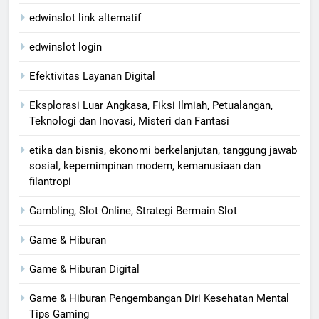
edwinslot link alternatif
edwinslot login
Efektivitas Layanan Digital
Eksplorasi Luar Angkasa, Fiksi Ilmiah, Petualangan,
Teknologi dan Inovasi, Misteri dan Fantasi
etika dan bisnis, ekonomi berkelanjutan, tanggung jawab
sosial, kepemimpinan modern, kemanusiaan dan
filantropi
Gambling, Slot Online, Strategi Bermain Slot
Game & Hiburan
Game & Hiburan Digital
Game & Hiburan Pengembangan Diri Kesehatan Mental
Tips Gaming