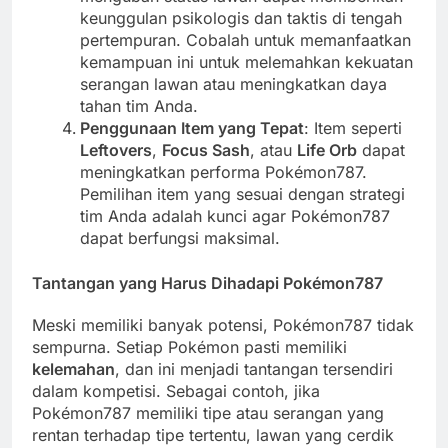
keunggulan psikologis dan taktis di tengah
pertempuran. Cobalah untuk memanfaatkan
kemampuan ini untuk melemahkan kekuatan
serangan lawan atau meningkatkan daya
tahan tim Anda.
Penggunaan Item yang Tepat
: Item seperti
Leftovers
,
Focus Sash
, atau
Life Orb
dapat
meningkatkan performa Pokémon787.
Pemilihan item yang sesuai dengan strategi
tim Anda adalah kunci agar Pokémon787
dapat berfungsi maksimal.
Tantangan yang Harus Dihadapi Pokémon787
Meski memiliki banyak potensi, Pokémon787 tidak
sempurna. Setiap Pokémon pasti memiliki
kelemahan
, dan ini menjadi tantangan tersendiri
dalam kompetisi. Sebagai contoh, jika
Pokémon787 memiliki tipe atau serangan yang
rentan terhadap tipe tertentu, lawan yang cerdik