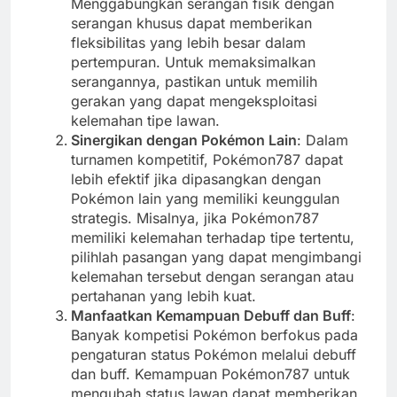
Menggabungkan serangan fisik dengan
serangan khusus dapat memberikan
fleksibilitas yang lebih besar dalam
pertempuran. Untuk memaksimalkan
serangannya, pastikan untuk memilih
gerakan yang dapat mengeksploitasi
kelemahan tipe lawan.
Sinergikan dengan Pokémon Lain
: Dalam
turnamen kompetitif, Pokémon787 dapat
lebih efektif jika dipasangkan dengan
Pokémon lain yang memiliki keunggulan
strategis. Misalnya, jika Pokémon787
memiliki kelemahan terhadap tipe tertentu,
pilihlah pasangan yang dapat mengimbangi
kelemahan tersebut dengan serangan atau
pertahanan yang lebih kuat.
Manfaatkan Kemampuan Debuff dan Buff
:
Banyak kompetisi Pokémon berfokus pada
pengaturan status Pokémon melalui debuff
dan buff. Kemampuan Pokémon787 untuk
mengubah status lawan dapat memberikan