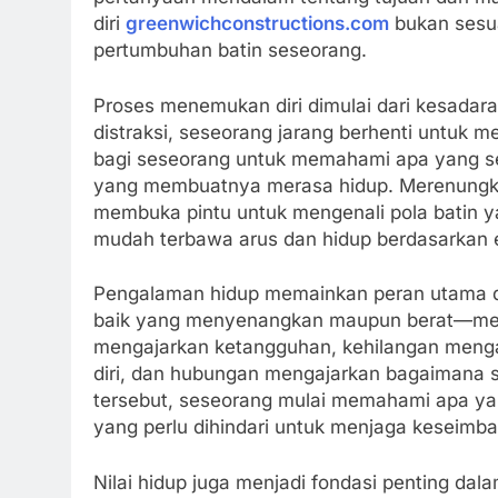
diri
greenwichconstructions.com
bukan sesua
pertumbuhan batin seseorang.
Proses menemukan diri dimulai dari kesadara
distraksi, seseorang jarang berhenti untuk 
bagi seseorang untuk memahami apa yang se
yang membuatnya merasa hidup. Merenungkan
membuka pintu untuk mengenali pola batin y
mudah terbawa arus dan hidup berdasarkan ek
Pengalaman hidup memainkan peran utama dal
baik yang menyenangkan maupun berat—memb
mengajarkan ketangguhan, kehilangan menga
diri, dan hubungan mengajarkan bagaimana 
tersebut, seseorang mulai memahami apa ya
yang perlu dihindari untuk menjaga keseimba
Nilai hidup juga menjadi fondasi penting dal