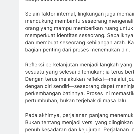
Selain faktor internal, lingkungan juga mema
mendukung membantu seseorang mengenali d
orang yang mampu memberikan ruang untuk 
memperkuat identitas seseorang. Sebaliknya,
dan membuat seseorang kehilangan arah. Kar
bagian penting dari proses menemukan diri.
Refleksi berkelanjutan menjadi langkah yang 
sesuatu yang selesai ditemukan; ia terus b
Dengan terus melakukan refleksi—melalui jo
dengan diri sendiri—seseorang dapat meninj
perkembangan batinnya. Proses ini memastika
pertumbuhan, bukan terjebak di masa lalu.
Pada akhirnya, perjalanan panjang menemuka
Bukan tentang menjadi versi yang diinginkan o
penuh kesadaran dan kejujuran. Perjalanan 