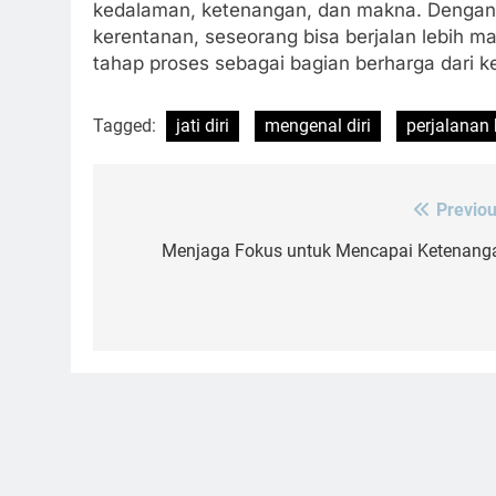
kedalaman, ketenangan, dan makna. Dengan
kerentanan, seseorang bisa berjalan lebih ma
tahap proses sebagai bagian berharga dari 
Tagged:
jati diri
mengenal diri
perjalanan
Previou
Post
navigation
Menjaga Fokus untuk Mencapai Ketenang