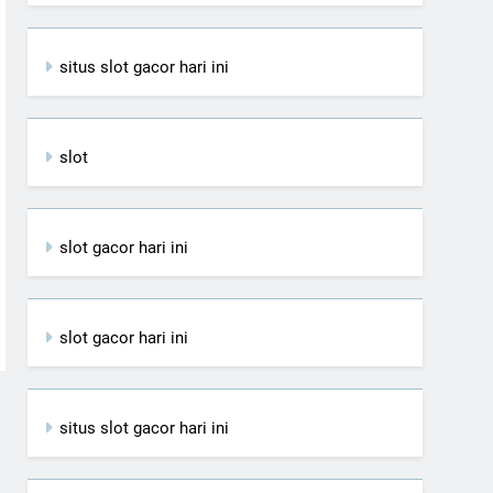
situs slot gacor hari ini
slot
slot gacor hari ini
slot gacor hari ini
situs slot gacor hari ini