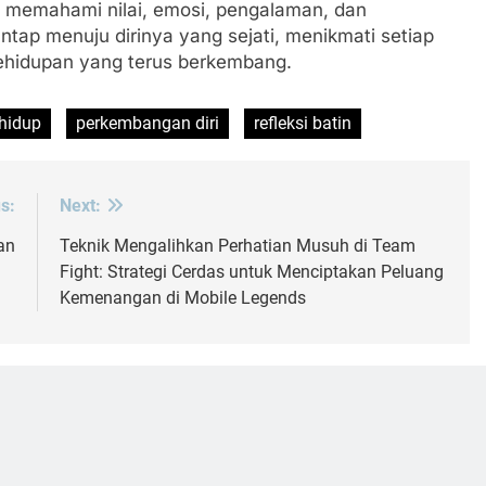
 memahami nilai, emosi, pengalaman, dan
ntap menuju dirinya yang sejati, menikmati setiap
kehidupan yang terus berkembang.
 hidup
perkembangan diri
refleksi batin
s:
Next:
an
Teknik Mengalihkan Perhatian Musuh di Team
Fight: Strategi Cerdas untuk Menciptakan Peluang
Kemenangan di Mobile Legends