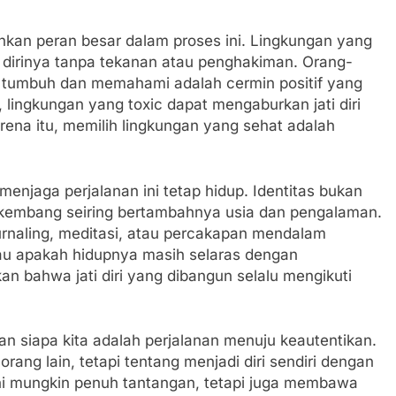
inkan peran besar dalam proses ini. Lingkungan yang
irinya tanpa tekanan atau penghakiman. Orang-
tumbuh dan memahami adalah cermin positif yang
 lingkungan yang toxic dapat mengaburkan jati diri
ena itu, memilih lingkungan yang sehat adalah
menjaga perjalanan ini tetap hidup. Identitas bukan
erkembang seiring bertambahnya usia dan pengalaman.
urnaling, meditasi, atau percakapan mendalam
au apakah hidupnya masih selaras dengan
n bahwa jati diri yang dibangun selalu mengikuti
n siapa kita adalah perjalanan menuju keautentikan.
rang lain, tetapi tentang menjadi diri sendiri dengan
ini mungkin penuh tantangan, tetapi juga membawa