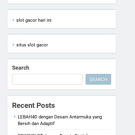
slot gacor hari ini
situs slot gacor
Search
SEARCH
Recent Posts
LEBAH4D dengan Desain Antarmuka yang
Bersih dan Adaptif