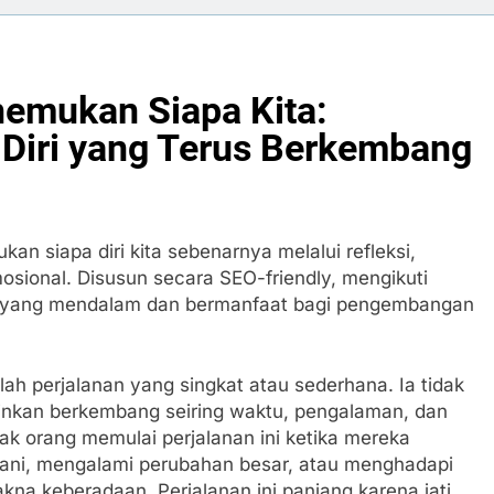
emukan Siapa Kita:
 Diri yang Terus Berkembang
n siapa diri kita sebenarnya melalui refleksi,
sional. Disusun secara SEO-friendly, mengikuti
n yang mendalam dan bermanfaat bagi pengembangan
ah perjalanan yang singkat atau sederhana. Ia tidak
ainkan berkembang seiring waktu, pengalaman, dan
k orang memulai perjalanan ini ketika mereka
alani, mengalami perubahan besar, atau menghadapi
na keberadaan. Perjalanan ini panjang karena jati