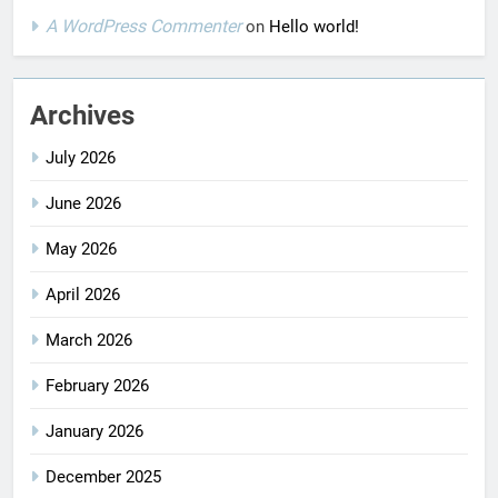
A WordPress Commenter
on
Hello world!
Archives
July 2026
June 2026
May 2026
April 2026
March 2026
February 2026
January 2026
December 2025