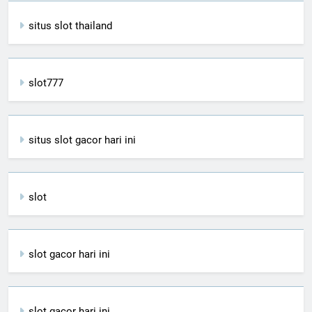
situs slot thailand
slot777
situs slot gacor hari ini
slot
slot gacor hari ini
slot gacor hari ini