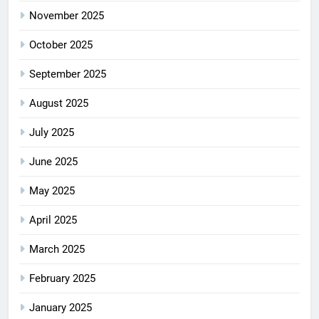
November 2025
October 2025
September 2025
August 2025
July 2025
June 2025
May 2025
April 2025
March 2025
February 2025
January 2025