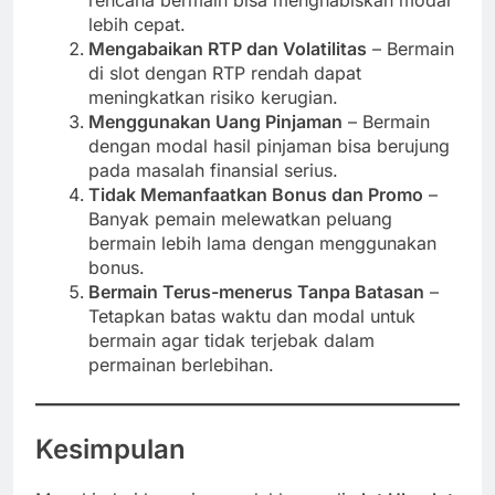
lebih cepat.
Mengabaikan RTP dan Volatilitas
– Bermain
di slot dengan RTP rendah dapat
meningkatkan risiko kerugian.
Menggunakan Uang Pinjaman
– Bermain
dengan modal hasil pinjaman bisa berujung
pada masalah finansial serius.
Tidak Memanfaatkan Bonus dan Promo
–
Banyak pemain melewatkan peluang
bermain lebih lama dengan menggunakan
bonus.
Bermain Terus-menerus Tanpa Batasan
–
Tetapkan batas waktu dan modal untuk
bermain agar tidak terjebak dalam
permainan berlebihan.
Kesimpulan