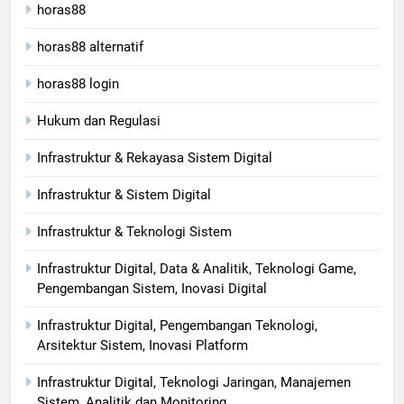
horas88
horas88 alternatif
horas88 login
Hukum dan Regulasi
Infrastruktur & Rekayasa Sistem Digital
Infrastruktur & Sistem Digital
Infrastruktur & Teknologi Sistem
Infrastruktur Digital, Data & Analitik, Teknologi Game,
Pengembangan Sistem, Inovasi Digital
Infrastruktur Digital, Pengembangan Teknologi,
Arsitektur Sistem, Inovasi Platform
Infrastruktur Digital, Teknologi Jaringan, Manajemen
Sistem, Analitik dan Monitoring