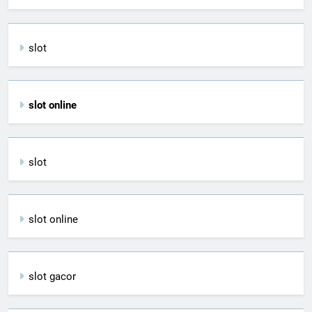
slot
slot online
slot
slot online
slot gacor