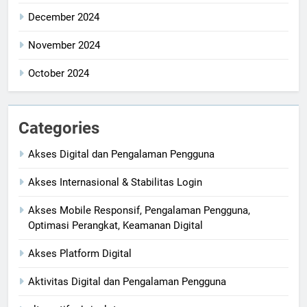
December 2024
November 2024
October 2024
Categories
Akses Digital dan Pengalaman Pengguna
Akses Internasional & Stabilitas Login
Akses Mobile Responsif, Pengalaman Pengguna,
Optimasi Perangkat, Keamanan Digital
Akses Platform Digital
Aktivitas Digital dan Pengalaman Pengguna