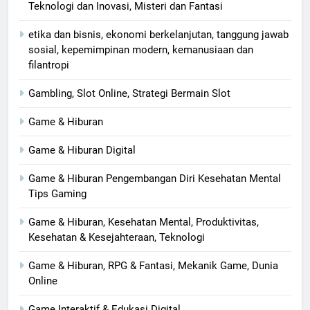
Teknologi dan Inovasi, Misteri dan Fantasi
etika dan bisnis, ekonomi berkelanjutan, tanggung jawab
sosial, kepemimpinan modern, kemanusiaan dan
filantropi
Gambling, Slot Online, Strategi Bermain Slot
Game & Hiburan
Game & Hiburan Digital
Game & Hiburan Pengembangan Diri Kesehatan Mental
Tips Gaming
Game & Hiburan, Kesehatan Mental, Produktivitas,
Kesehatan & Kesejahteraan, Teknologi
Game & Hiburan, RPG & Fantasi, Mekanik Game, Dunia
Online
Game Interaktif & Edukasi Digital