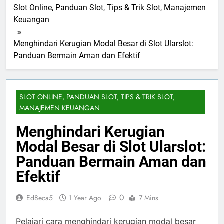
Slot Online, Panduan Slot, Tips & Trik Slot, Manajemen
Keuangan
Menghindari Kerugian Modal Besar di Slot Ularslot:
Panduan Bermain Aman dan Efektif
SLOT ONLINE, PANDUAN SLOT, TIPS & TRIK SLOT,
MANAJEMEN KEUANGAN
Menghindari Kerugian
Modal Besar di Slot Ularslot:
Panduan Bermain Aman dan
Efektif
0
Ed8eca5
1 Year Ago
7 Mins
Pelajari cara menghindari kerugian modal besar