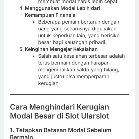
membuat modal habis lebih cepat.
Menggunakan Modal Lebih dari
Kemampuan Finansial
Beberapa pemain bertaruh dengan
uang yang seharusnya digunakan
untuk keperluan lain, yang berisiko
besar bagi keuangan pribadi.
Keinginan Mengejar Kekalahan
Salah satu kesalahan terbesar adalah
terus bermain dengan harapan
mengembalikan saldo yang hilang,
yang justru bisa memperparah
kerugian.
Cara Menghindari Kerugian
Modal Besar di Slot Ularslot
1. Tetapkan Batasan Modal Sebelum
Bermain