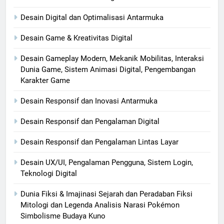
Desain Digital dan Optimalisasi Antarmuka
Desain Game & Kreativitas Digital
Desain Gameplay Modern, Mekanik Mobilitas, Interaksi
Dunia Game, Sistem Animasi Digital, Pengembangan
Karakter Game
Desain Responsif dan Inovasi Antarmuka
Desain Responsif dan Pengalaman Digital
Desain Responsif dan Pengalaman Lintas Layar
Desain UX/UI, Pengalaman Pengguna, Sistem Login,
Teknologi Digital
Dunia Fiksi & Imajinasi Sejarah dan Peradaban Fiksi
Mitologi dan Legenda Analisis Narasi Pokémon
Simbolisme Budaya Kuno