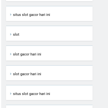
situs slot gacor hari ini
slot
slot gacor hari ini
slot gacor hari ini
situs slot gacor hari ini