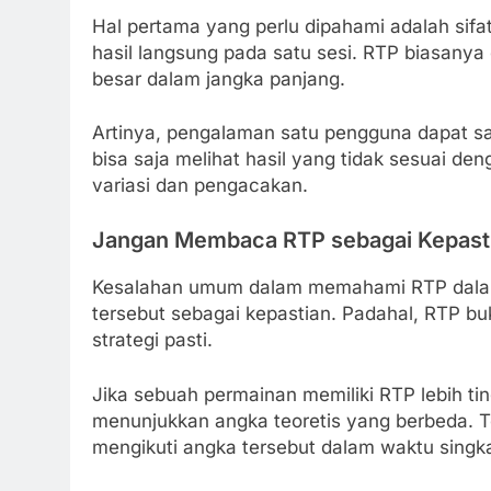
Hal pertama yang perlu dipahami adalah sifat
hasil langsung pada satu sesi. RTP biasanya
besar dalam jangka panjang.
Artinya, pengalaman satu pengguna dapat sa
bisa saja melihat hasil yang tidak sesuai de
variasi dan pengacakan.
Jangan Membaca RTP sebagai Kepast
Kesalahan umum dalam memahami RTP dalam
tersebut sebagai kepastian. Padahal, RTP bu
strategi pasti.
Jika sebuah permainan memiliki RTP lebih tin
menunjukkan angka teoretis yang berbeda. Te
mengikuti angka tersebut dalam waktu singka