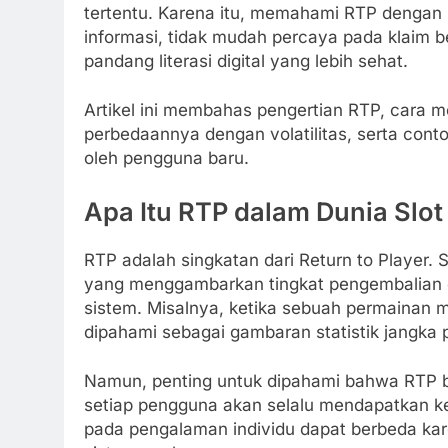
tertentu. Karena itu, memahami RTP dengan
informasi, tidak mudah percaya pada klaim be
pandang literasi digital yang lebih sehat.
Artikel ini membahas pengertian RTP, cara 
perbedaannya dengan volatilitas, serta conto
oleh pengguna baru.
Apa Itu RTP dalam Dunia Slot
RTP adalah singkatan dari Return to Player.
yang menggambarkan tingkat pengembalian d
sistem. Misalnya, ketika sebuah permainan
dipahami sebagai gambaran statistik jangka 
Namun, penting untuk dipahami bahwa RTP buk
setiap pengguna akan selalu mendapatkan kem
pada pengalaman individu dapat berbeda kar