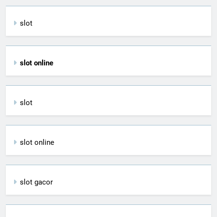
slot
slot online
slot
slot online
slot gacor