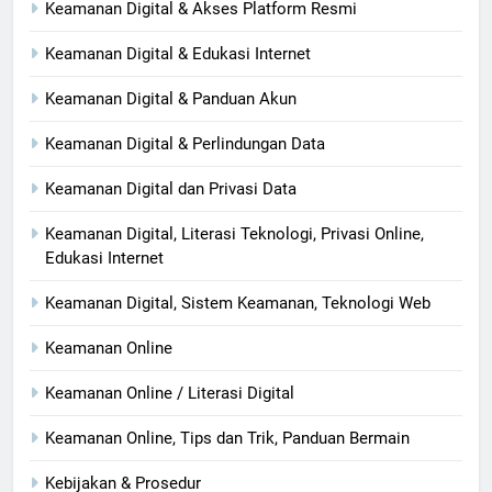
Keamanan Digital & Akses Platform Resmi
Keamanan Digital & Edukasi Internet
Keamanan Digital & Panduan Akun
Keamanan Digital & Perlindungan Data
Keamanan Digital dan Privasi Data
Keamanan Digital, Literasi Teknologi, Privasi Online,
Edukasi Internet
Keamanan Digital, Sistem Keamanan, Teknologi Web
Keamanan Online
Keamanan Online / Literasi Digital
Keamanan Online, Tips dan Trik, Panduan Bermain
Kebijakan & Prosedur