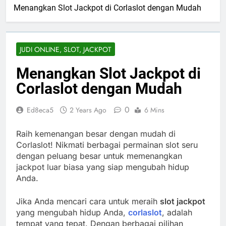
Menangkan Slot Jackpot di Corlaslot dengan Mudah
JUDI ONLINE, SLOT, JACKPOT
Menangkan Slot Jackpot di
Corlaslot dengan Mudah
0
Ed8eca5
2 Years Ago
6 Mins
Raih kemenangan besar dengan mudah di
Corlaslot! Nikmati berbagai permainan slot seru
dengan peluang besar untuk memenangkan
jackpot luar biasa yang siap mengubah hidup
Anda.
Jika Anda mencari cara untuk meraih
slot jackpot
yang mengubah hidup Anda,
corlaslot
, adalah
tempat yang tepat. Dengan berbagai pilihan