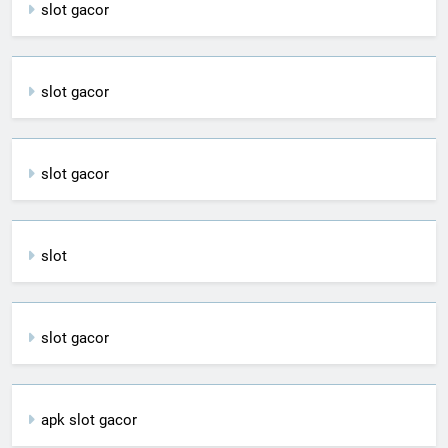
slot gacor
slot gacor
slot gacor
slot
slot gacor
apk slot gacor