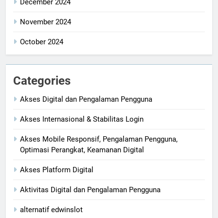
December 2024
November 2024
October 2024
Categories
Akses Digital dan Pengalaman Pengguna
Akses Internasional & Stabilitas Login
Akses Mobile Responsif, Pengalaman Pengguna,
Optimasi Perangkat, Keamanan Digital
Akses Platform Digital
Aktivitas Digital dan Pengalaman Pengguna
alternatif edwinslot