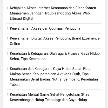
Kebijakan Akses Internet Keamanan dan Filter Konten
Manajemen Jaringan Troubleshooting Akses Web
Literasi Digital
Kenyamanan Akses dan Optimasi Pengguna
Kenyamanan Digital, Akses Pengguna, Brand Experience
Online
Kesehatan & Kebugaran, Olahraga & Fitness, Gaya Hidup
Sehat, Tips Kesehatan
Kesehatan dan Kebugaran, Gaya Hidup Sehat, Pola
Makan Sehat, Kebugaran dan Aktivitas Fisik, Tips
Menurunkan Berat Badan, Nutrisi Seimbang, Kesehatan
Tubuh
Kesehatan Mental Game Sehat Pengelolaan Stres
Keseimbangan Hidup Teknologi dan Gaya Hidup