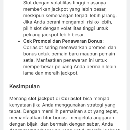
Slot dengan volatilitas tinggi biasanya
memberikan jackpot yang lebih besar,
meskipun kemenangan terjadi lebih jarang.
Jika Anda berani mengambil risiko lebih,
pilih slot dengan volatilitas tinggi untuk
peluang jackpot lebih besar.
Cek Promosi dan Penawaran Bonus
:
Corlaslot sering menawarkan promosi dan
bonus untuk pemain baru maupun pemain
setia. Manfaatkan penawaran ini untuk
memperbesar peluang Anda bermain lebih
lama dan meraih jackpot.
Kesimpulan
Menang
slot jackpot
di
Corlaslot
bisa menjadi
kenyataan jika Anda menggunakan strategi yang
tepat. Dengan memilih permainan slot yang tepat,
memanfaatkan fitur bonus, mengelola anggaran
dengan bijak, dan bermain dengan sabar, Anda