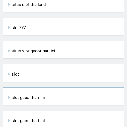
situs slot thailand
slot777
situs slot gacor hari ini
slot
slot gacor hari ini
slot gacor hari ini