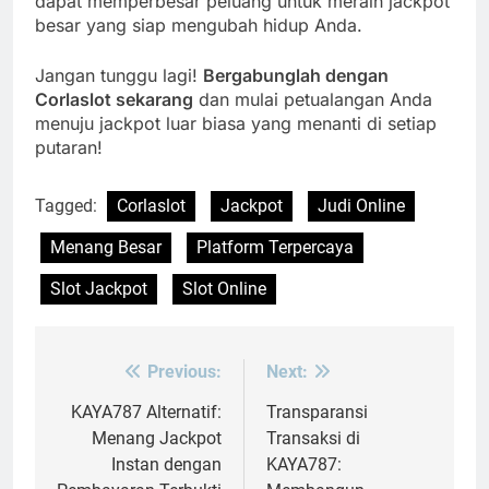
dapat memperbesar peluang untuk meraih jackpot
besar yang siap mengubah hidup Anda.
Jangan tunggu lagi!
Bergabunglah dengan
Corlaslot sekarang
dan mulai petualangan Anda
menuju jackpot luar biasa yang menanti di setiap
putaran!
Tagged:
Corlaslot
Jackpot
Judi Online
Menang Besar
Platform Terpercaya
Slot Jackpot
Slot Online
Previous:
Next:
Post
navigation
KAYA787 Alternatif:
Transparansi
Menang Jackpot
Transaksi di
Instan dengan
KAYA787: