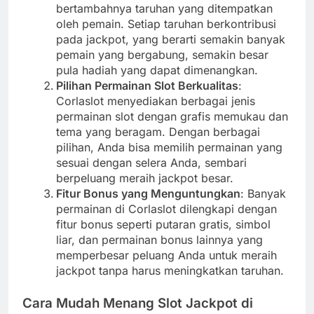
bertambahnya taruhan yang ditempatkan
oleh pemain. Setiap taruhan berkontribusi
pada jackpot, yang berarti semakin banyak
pemain yang bergabung, semakin besar
pula hadiah yang dapat dimenangkan.
Pilihan Permainan Slot Berkualitas
:
Corlaslot menyediakan berbagai jenis
permainan slot dengan grafis memukau dan
tema yang beragam. Dengan berbagai
pilihan, Anda bisa memilih permainan yang
sesuai dengan selera Anda, sembari
berpeluang meraih jackpot besar.
Fitur Bonus yang Menguntungkan
: Banyak
permainan di Corlaslot dilengkapi dengan
fitur bonus seperti putaran gratis, simbol
liar, dan permainan bonus lainnya yang
memperbesar peluang Anda untuk meraih
jackpot tanpa harus meningkatkan taruhan.
Cara Mudah Menang Slot Jackpot di