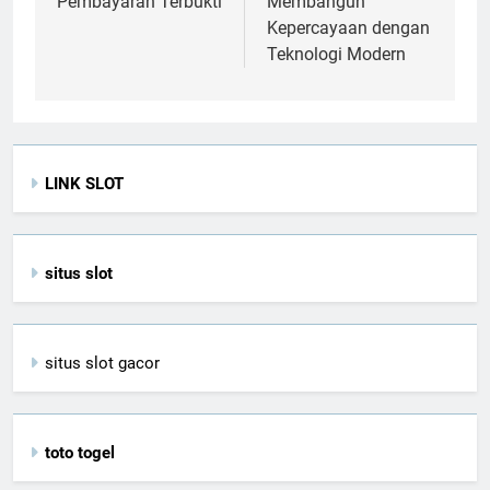
Pembayaran Terbukti
Membangun
Kepercayaan dengan
Teknologi Modern
LINK SLOT
situs slot
situs slot gacor
toto togel