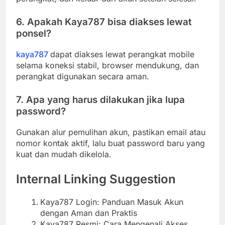
6. Apakah Kaya787 bisa diakses lewat
ponsel?
kaya787
dapat diakses lewat perangkat mobile
selama koneksi stabil, browser mendukung, dan
perangkat digunakan secara aman.
7. Apa yang harus dilakukan jika lupa
password?
Gunakan alur pemulihan akun, pastikan email atau
nomor kontak aktif, lalu buat password baru yang
kuat dan mudah dikelola.
Internal Linking Suggestion
Kaya787 Login: Panduan Masuk Akun
dengan Aman dan Praktis
Kaya787 Resmi: Cara Mengenali Akses