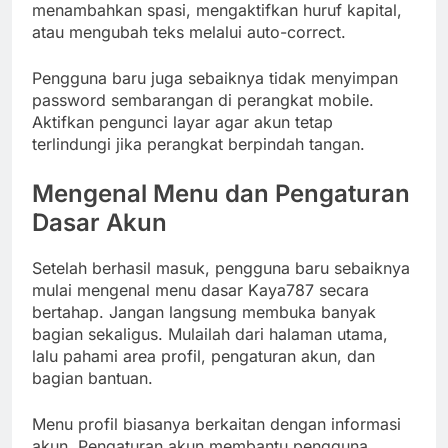
menambahkan spasi, mengaktifkan huruf kapital,
atau mengubah teks melalui auto-correct.
Pengguna baru juga sebaiknya tidak menyimpan
password sembarangan di perangkat mobile.
Aktifkan pengunci layar agar akun tetap
terlindungi jika perangkat berpindah tangan.
Mengenal Menu dan Pengaturan
Dasar Akun
Setelah berhasil masuk, pengguna baru sebaiknya
mulai mengenal menu dasar Kaya787 secara
bertahap. Jangan langsung membuka banyak
bagian sekaligus. Mulailah dari halaman utama,
lalu pahami area profil, pengaturan akun, dan
bagian bantuan.
Menu profil biasanya berkaitan dengan informasi
akun. Pengaturan akun membantu pengguna