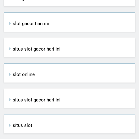
slot gacor hari ini
situs slot gacor hari ini
slot online
situs slot gacor hari ini
situs slot