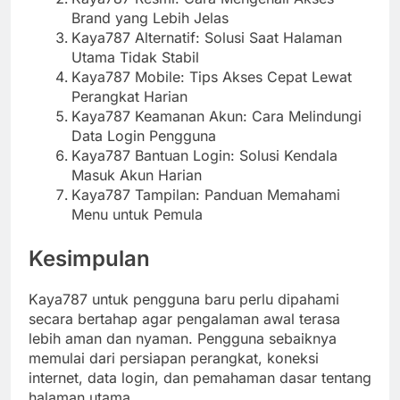
Brand yang Lebih Jelas
Kaya787 Alternatif: Solusi Saat Halaman
Utama Tidak Stabil
Kaya787 Mobile: Tips Akses Cepat Lewat
Perangkat Harian
Kaya787 Keamanan Akun: Cara Melindungi
Data Login Pengguna
Kaya787 Bantuan Login: Solusi Kendala
Masuk Akun Harian
Kaya787 Tampilan: Panduan Memahami
Menu untuk Pemula
Kesimpulan
Kaya787 untuk pengguna baru perlu dipahami
secara bertahap agar pengalaman awal terasa
lebih aman dan nyaman. Pengguna sebaiknya
memulai dari persiapan perangkat, koneksi
internet, data login, dan pemahaman dasar tentang
halaman utama.