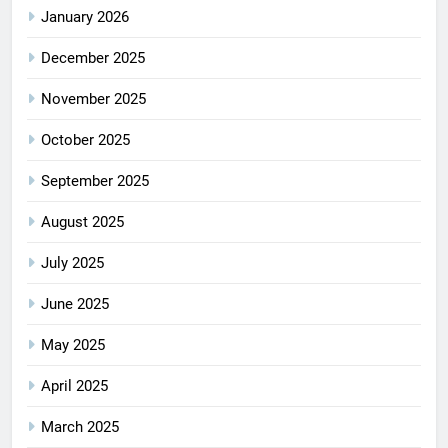
January 2026
December 2025
November 2025
October 2025
September 2025
August 2025
July 2025
June 2025
May 2025
April 2025
March 2025