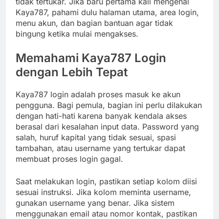
tidak tertukar. Jika baru pertama kali mengenal
Kaya787, pahami dulu halaman utama, area login,
menu akun, dan bagian bantuan agar tidak
bingung ketika mulai mengakses.
Memahami Kaya787 Login
dengan Lebih Tepat
Kaya787 login adalah proses masuk ke akun
pengguna. Bagi pemula, bagian ini perlu dilakukan
dengan hati-hati karena banyak kendala akses
berasal dari kesalahan input data. Password yang
salah, huruf kapital yang tidak sesuai, spasi
tambahan, atau username yang tertukar dapat
membuat proses login gagal.
Saat melakukan login, pastikan setiap kolom diisi
sesuai instruksi. Jika kolom meminta username,
gunakan username yang benar. Jika sistem
menggunakan email atau nomor kontak, pastikan