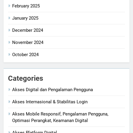
February 2025
January 2025
December 2024
November 2024
October 2024
Categories
Akses Digital dan Pengalaman Pengguna
Akses Internasional & Stabilitas Login
Akses Mobile Responsif, Pengalaman Pengguna,
Optimasi Perangkat, Keamanan Digital
Akses Platform Digital