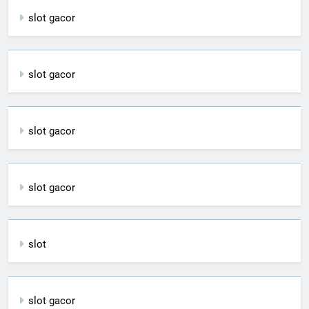
slot gacor
slot gacor
slot gacor
slot gacor
slot
slot gacor