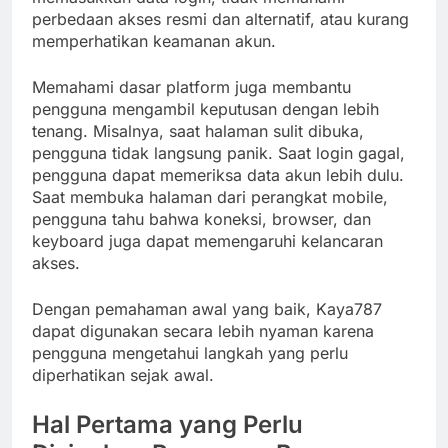
perbedaan akses resmi dan alternatif, atau kurang
memperhatikan keamanan akun.
Memahami dasar platform juga membantu
pengguna mengambil keputusan dengan lebih
tenang. Misalnya, saat halaman sulit dibuka,
pengguna tidak langsung panik. Saat login gagal,
pengguna dapat memeriksa data akun lebih dulu.
Saat membuka halaman dari perangkat mobile,
pengguna tahu bahwa koneksi, browser, dan
keyboard juga dapat memengaruhi kelancaran
akses.
Dengan pemahaman awal yang baik, Kaya787
dapat digunakan secara lebih nyaman karena
pengguna mengetahui langkah yang perlu
diperhatikan sejak awal.
Hal Pertama yang Perlu