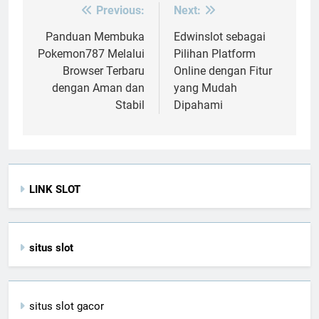
Previous:
Next:
Post
navigation
Panduan Membuka
Edwinslot sebagai
Pokemon787 Melalui
Pilihan Platform
Browser Terbaru
Online dengan Fitur
dengan Aman dan
yang Mudah
Stabil
Dipahami
LINK SLOT
situs slot
situs slot gacor