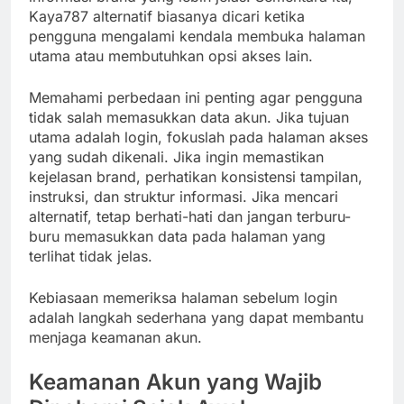
Kaya787 alternatif biasanya dicari ketika
pengguna mengalami kendala membuka halaman
utama atau membutuhkan opsi akses lain.
Memahami perbedaan ini penting agar pengguna
tidak salah memasukkan data akun. Jika tujuan
utama adalah login, fokuslah pada halaman akses
yang sudah dikenali. Jika ingin memastikan
kejelasan brand, perhatikan konsistensi tampilan,
instruksi, dan struktur informasi. Jika mencari
alternatif, tetap berhati-hati dan jangan terburu-
buru memasukkan data pada halaman yang
terlihat tidak jelas.
Kebiasaan memeriksa halaman sebelum login
adalah langkah sederhana yang dapat membantu
menjaga keamanan akun.
Keamanan Akun yang Wajib