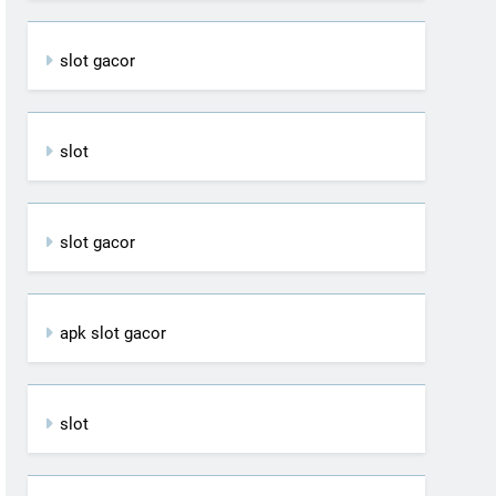
slot gacor
slot
slot gacor
apk slot gacor
slot