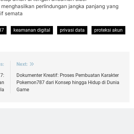
i menghasilkan perlindungan jangka panjang yang
tif semata
87
keamanan digital
privasi data
proteksi akun
s:
Next:
7:
Dokumenter Kreatif: Proses Pembuatan Karakter
an
Pokemon787 dari Konsep hingga Hidup di Dunia
la
Game