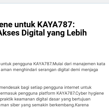
iene untuk KAYA787:
kses Digital yang Lebih
 untuk pengguna KAYA787.Mulai dari manajemen kata
an aman menghindari serangan digital demi menjaga
 mendesak bagi setiap pengguna internet untuk
ermasuk pengguna platform KAYA787.Cyber hygiene
praktik keamanan digital dasar yang bertujuan
ncaman siber yang semakin berkembang.Karena