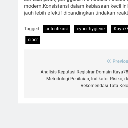
modern.Konsistensi dalam kebiasaan kecil in
jauh lebih efektif dibandingkan tindakan reak
Tagged:
autentikasi
cyber hygiene
Kaya7
siber
Previou
Post
navigation
Analisis Reputasi Registrar Domain Kaya78
Metodologi Penilaian, Indikator Risiko, d
Rekomendasi Tata Kelo