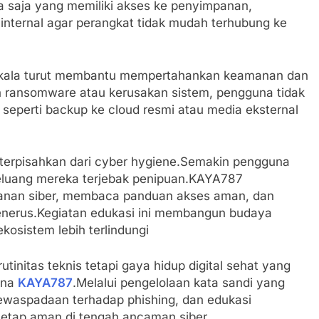
na saja yang memiliki akses ke penyimpanan,
ll internal agar perangkat tidak mudah terhubung ke
rkala turut membantu mempertahankan keamanan dan
an ransomware atau kerusakan sistem, pengguna tidak
 seperti backup ke cloud resmi atau media eksternal
 terpisahkan dari cyber hygiene.Semakin pengguna
eluang mereka terjebak penipuan.KAYA787
anan siber, membaca panduan akses aman, dan
menerus.Kegiatan edukasi ini membangun budaya
osistem lebih terlindungi
initas teknis tetapi gaya hidup digital sehat yang
una
KAYA787
.Melalui pengelolaan kata sandi yang
ewaspadaan terhadap phishing, dan edukasi
tetap aman di tengah ancaman siber