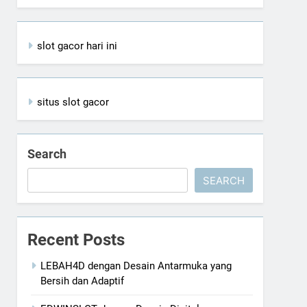
slot gacor hari ini
situs slot gacor
Search
SEARCH
Recent Posts
LEBAH4D dengan Desain Antarmuka yang
Bersih dan Adaptif