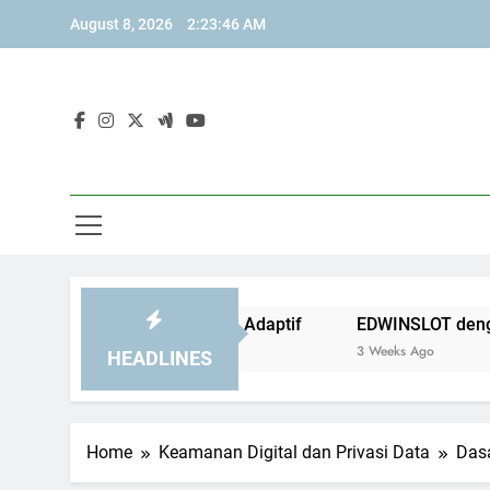
Skip
August 8, 2026
2:23:47 AM
to
content
Flo
Bergabung
 yang Bersih dan Adaptif
EDWINSLOT dengan Desain Di
3 Weeks Ago
HEADLINES
Home
Keamanan Digital dan Privasi Data
Dasa