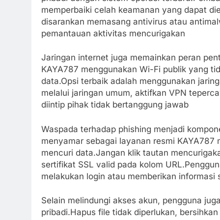
memperbaiki celah keamanan yang dapat diek
disarankan memasang antivirus atau antimal
pemantauan aktivitas mencurigakan
Jaringan internet juga memainkan peran pent
KAYA787 menggunakan Wi-Fi publik yang tidak
data.Opsi terbaik adalah menggunakan jaring
melalui jaringan umum, aktifkan VPN tepercay
diintip pihak tidak bertanggung jawab
Waspada terhadap phishing menjadi kompone
menyamar sebagai layanan resmi KAYA787 me
mencuri data.Jangan klik tautan mencurigaka
sertifikat SSL valid pada kolom URL.Pengg
melakukan login atau memberikan informasi s
Selain melindungi akses akun, pengguna juga
pribadi.Hapus file tidak diperlukan, bersihka