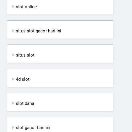
slot online
situs slot gacor hari ini
situs slot
4d slot
slot dana
slot gacor hari ini