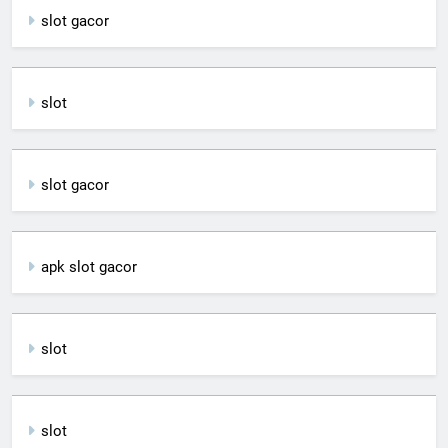
slot gacor
slot
slot gacor
apk slot gacor
slot
slot