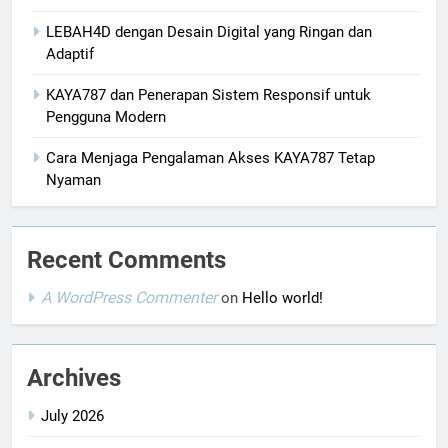
LEBAH4D dengan Desain Digital yang Ringan dan
Adaptif
KAYA787 dan Penerapan Sistem Responsif untuk
Pengguna Modern
Cara Menjaga Pengalaman Akses KAYA787 Tetap
Nyaman
Recent Comments
A WordPress Commenter
on
Hello world!
Archives
July 2026