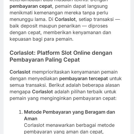
pembayaran cepat
, pemain dapat langsung
menikmati kemenangan mereka tanpa perlu
menunggu lama. Di
Corlaslot
, setiap transaksi —
baik deposit maupun penarikan — diproses
dengan cepat, memberikan kenyamanan dan
kepuasan bagi para pemain.
Corlaslot: Platform Slot Online dengan
Pembayaran Paling Cepat
Corlaslot
memprioritaskan kenyamanan pemain
dengan menyediakan
pembayaran tercepat
untuk
semua transaksi. Berikut adalah beberapa alasan
mengapa
Corlaslot
adalah pilihan terbaik untuk
pemain yang menginginkan pembayaran cepat:
Metode Pembayaran yang Beragam dan
Aman
Corlaslot menawarkan berbagai metode
pembayaran yang aman dan cepat,