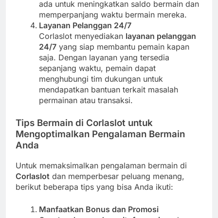
ada untuk meningkatkan saldo bermain dan
memperpanjang waktu bermain mereka.
Layanan Pelanggan 24/7
Corlaslot menyediakan
layanan pelanggan
24/7
yang siap membantu pemain kapan
saja. Dengan layanan yang tersedia
sepanjang waktu, pemain dapat
menghubungi tim dukungan untuk
mendapatkan bantuan terkait masalah
permainan atau transaksi.
Tips Bermain di Corlaslot untuk
Mengoptimalkan Pengalaman Bermain
Anda
Untuk memaksimalkan pengalaman bermain di
Corlaslot
dan memperbesar peluang menang,
berikut beberapa tips yang bisa Anda ikuti:
Manfaatkan Bonus dan Promosi