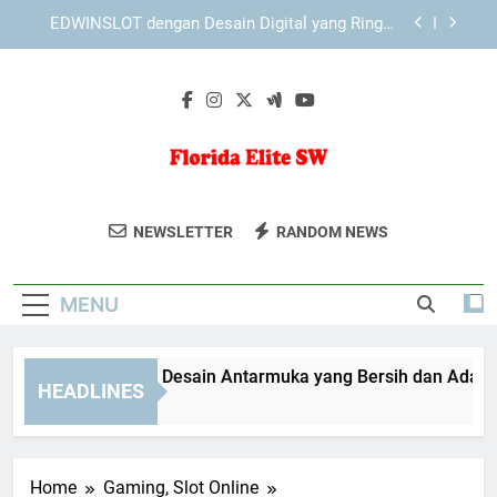
Skip
LEBAH4D dengan Desain Digital yang Ringan dan
to
Adaptif
content
KAYA787 dan Penerapan Sistem Responsif untuk
Pengguna Modern
LEBAH4D dengan Desain Antarmuka yang Bersih
dan Adaptif
EDWINSLOT dengan Desain Digital yang Ringan
dan Adaptif
Florida Elite SW
Bergabunglah Dengan Komunitas
LEBAH4D dengan Desain Digital yang Ringan dan
NEWSLETTER
RANDOM NEWS
Adaptif
Olahraga Dan Kesehatan Di Florida Elite
KAYA787 dan Penerapan Sistem Responsif untuk
SW. Untuk Hidup Sehat Dan Aktif.
Pengguna Modern
MENU
EBAH4D dengan Desain Antarmuka yang Bersih dan Adaptif
HEADLINES
Weeks Ago
Home
Gaming, Slot Online