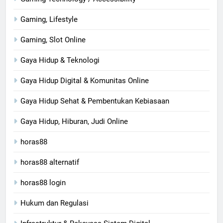
Gaming, Lifestyle
Gaming, Slot Online
Gaya Hidup & Teknologi
Gaya Hidup Digital & Komunitas Online
Gaya Hidup Sehat & Pembentukan Kebiasaan
Gaya Hidup, Hiburan, Judi Online
horas88
horas88 alternatif
horas88 login
Hukum dan Regulasi