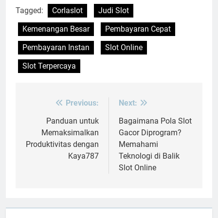
Tagged:
Corlaslot
Judi Slot
Kemenangan Besar
Pembayaran Cepat
Pembayaran Instan
Slot Online
Slot Terpercaya
Previous:
Next:
Post
navigation
Panduan untuk
Bagaimana Pola Slot
Memaksimalkan
Gacor Diprogram?
Produktivitas dengan
Memahami
Kaya787
Teknologi di Balik
Slot Online