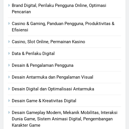
Brand Digital, Perilaku Pengguna Online, Optimasi
Pencarian
Casino & Gaming, Panduan Pengguna, Produktivitas &
Efisiensi
Casino, Slot Online, Permainan Kasino
Data & Perilaku Digital
Desain & Pengalaman Pengguna
Desain Antarmuka dan Pengalaman Visual
Desain Digital dan Optimalisasi Antarmuka
Desain Game & Kreativitas Digital
Desain Gameplay Modern, Mekanik Mobilitas, Interaksi
Dunia Game, Sistem Animasi Digital, Pengembangan
Karakter Game