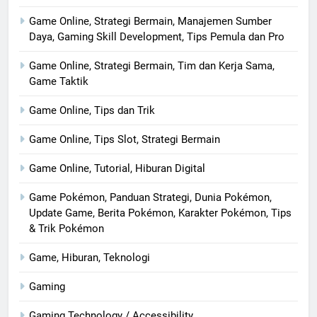
Game Online, Strategi Bermain, Manajemen Sumber
Daya, Gaming Skill Development, Tips Pemula dan Pro
Game Online, Strategi Bermain, Tim dan Kerja Sama,
Game Taktik
Game Online, Tips dan Trik
Game Online, Tips Slot, Strategi Bermain
Game Online, Tutorial, Hiburan Digital
Game Pokémon, Panduan Strategi, Dunia Pokémon,
Update Game, Berita Pokémon, Karakter Pokémon, Tips
& Trik Pokémon
Game, Hiburan, Teknologi
Gaming
Gaming Technology / Accessibility