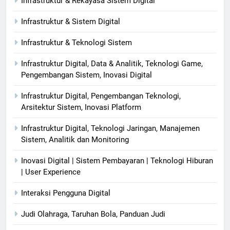
Infrastruktur & Rekayasa Sistem Digital
Infrastruktur & Sistem Digital
Infrastruktur & Teknologi Sistem
Infrastruktur Digital, Data & Analitik, Teknologi Game,
Pengembangan Sistem, Inovasi Digital
Infrastruktur Digital, Pengembangan Teknologi,
Arsitektur Sistem, Inovasi Platform
Infrastruktur Digital, Teknologi Jaringan, Manajemen
Sistem, Analitik dan Monitoring
Inovasi Digital | Sistem Pembayaran | Teknologi Hiburan
| User Experience
Interaksi Pengguna Digital
Judi Olahraga, Taruhan Bola, Panduan Judi