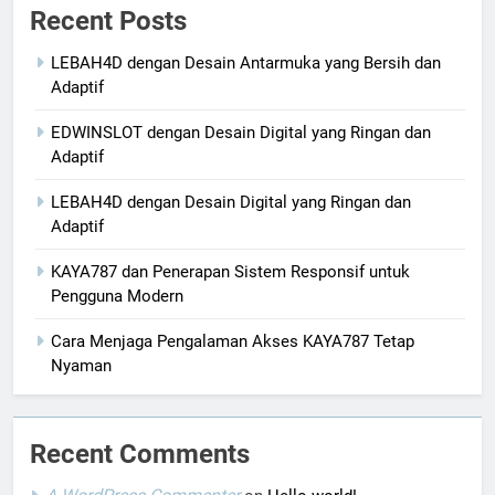
Recent Posts
LEBAH4D dengan Desain Antarmuka yang Bersih dan
Adaptif
EDWINSLOT dengan Desain Digital yang Ringan dan
Adaptif
LEBAH4D dengan Desain Digital yang Ringan dan
Adaptif
KAYA787 dan Penerapan Sistem Responsif untuk
Pengguna Modern
Cara Menjaga Pengalaman Akses KAYA787 Tetap
Nyaman
Recent Comments