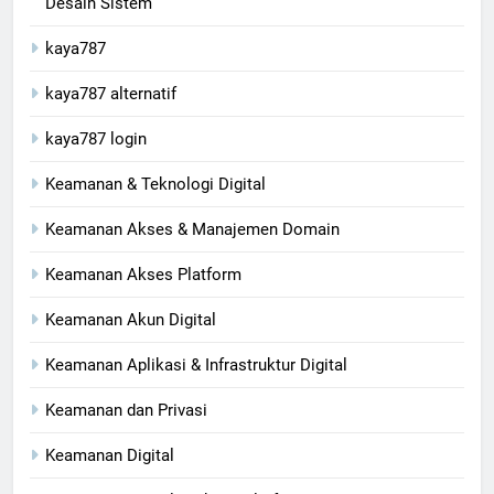
Desain Sistem
kaya787
kaya787 alternatif
kaya787 login
Keamanan & Teknologi Digital
Keamanan Akses & Manajemen Domain
Keamanan Akses Platform
Keamanan Akun Digital
Keamanan Aplikasi & Infrastruktur Digital
Keamanan dan Privasi
Keamanan Digital