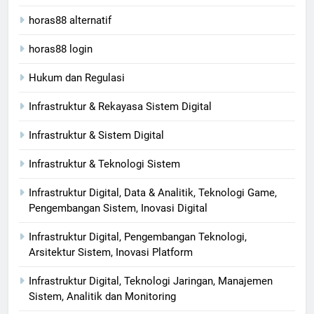
horas88 alternatif
horas88 login
Hukum dan Regulasi
Infrastruktur & Rekayasa Sistem Digital
Infrastruktur & Sistem Digital
Infrastruktur & Teknologi Sistem
Infrastruktur Digital, Data & Analitik, Teknologi Game,
Pengembangan Sistem, Inovasi Digital
Infrastruktur Digital, Pengembangan Teknologi,
Arsitektur Sistem, Inovasi Platform
Infrastruktur Digital, Teknologi Jaringan, Manajemen
Sistem, Analitik dan Monitoring