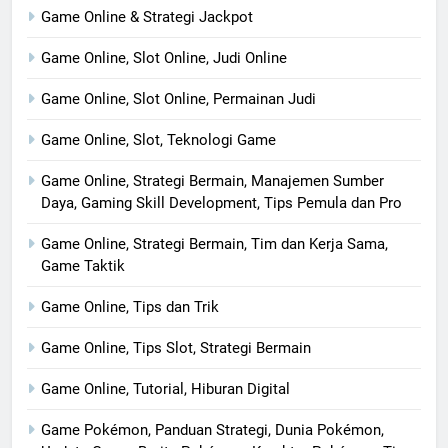
Game Online & Strategi Jackpot
Game Online, Slot Online, Judi Online
Game Online, Slot Online, Permainan Judi
Game Online, Slot, Teknologi Game
Game Online, Strategi Bermain, Manajemen Sumber
Daya, Gaming Skill Development, Tips Pemula dan Pro
Game Online, Strategi Bermain, Tim dan Kerja Sama,
Game Taktik
Game Online, Tips dan Trik
Game Online, Tips Slot, Strategi Bermain
Game Online, Tutorial, Hiburan Digital
Game Pokémon, Panduan Strategi, Dunia Pokémon,