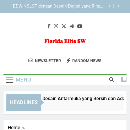
Skip
LEBAH4D dengan Desain Digital yang Ringan dan
to
Adaptif
content
KAYA787 dan Penerapan Sistem Responsif untuk
Pengguna Modern
LEBAH4D dengan Desain Antarmuka yang Bersih
dan Adaptif
EDWINSLOT dengan Desain Digital yang Ringan
dan Adaptif
Florida Elite SW
Bergabunglah Dengan Komunitas
LEBAH4D dengan Desain Digital yang Ringan dan
NEWSLETTER
RANDOM NEWS
Adaptif
Olahraga Dan Kesehatan Di Florida Elite
KAYA787 dan Penerapan Sistem Responsif untuk
SW. Untuk Hidup Sehat Dan Aktif.
Pengguna Modern
MENU
EBAH4D dengan Desain Antarmuka yang Bersih dan Adaptif
HEADLINES
Weeks Ago
Home