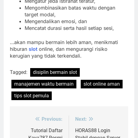
Mengatur jeda istirahat teratur,
Mengombinasikan batas waktu dengan
target modal,
Mengendalikan emosi, dan
Mencatat durasi serta hasil setiap sesi,
…akan mampu bermain lebih aman, menikmati
hiburan
slot
online, dan mengurangi risiko
kerugian yang tidak terkendali.
Tagged:
disiplin bermain slot
manajemen waktu bermain
slot online aman
tips slot pemula
Previous:
Next:
Post
navigation
Tutorial Daftar
HORAS88 Login
Kaya787 Resmi
Stabil dengan Server