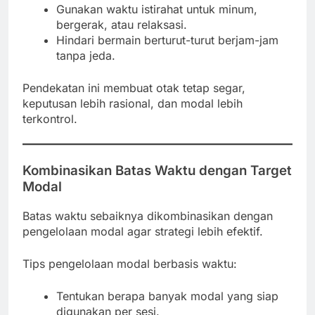
Gunakan waktu istirahat untuk minum,
bergerak, atau relaksasi.
Hindari bermain berturut-turut berjam-jam
tanpa jeda.
Pendekatan ini membuat otak tetap segar,
keputusan lebih rasional, dan modal lebih
terkontrol.
Kombinasikan Batas Waktu dengan Target
Modal
Batas waktu sebaiknya dikombinasikan dengan
pengelolaan modal agar strategi lebih efektif.
Tips pengelolaan modal berbasis waktu:
Tentukan berapa banyak modal yang siap
digunakan per sesi.