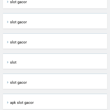
slot gacor
slot gacor
slot gacor
slot
slot gacor
apk slot gacor