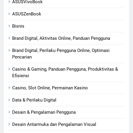
ASUSVivoBook
ASUSZenBook
Bisnis
Brand Digital, Aktivitas Online, Panduan Pengguna
Brand Digital, Perilaku Pengguna Online, Optimasi
Pencarian
Casino & Gaming, Panduan Pengguna, Produktivitas &
Efisiensi
Casino, Slot Online, Permainan Kasino
Data & Perilaku Digital
Desain & Pengalaman Pengguna
Desain Antarmuka dan Pengalaman Visual