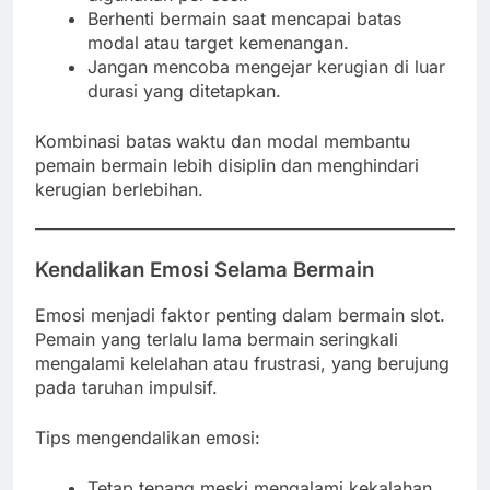
Berhenti bermain saat mencapai batas
modal atau target kemenangan.
Jangan mencoba mengejar kerugian di luar
durasi yang ditetapkan.
Kombinasi batas waktu dan modal membantu
pemain bermain lebih disiplin dan menghindari
kerugian berlebihan.
Kendalikan Emosi Selama Bermain
Emosi menjadi faktor penting dalam bermain slot.
Pemain yang terlalu lama bermain seringkali
mengalami kelelahan atau frustrasi, yang berujung
pada taruhan impulsif.
Tips mengendalikan emosi:
Tetap tenang meski mengalami kekalahan