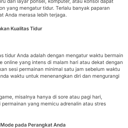
ru dari layar ponsel, komputer, atau konsol dapat
n yang mengatur tidur. Terlalu banyak paparan
t Anda merasa lebih terjaga.
an Kualitas Tidur
tas tidur Anda adalah dengan mengatur waktu bermain
 online yang intens di malam hari atau dekat dengan
kan sesi permainan minimal satu jam sebelum waktu
 Anda waktu untuk menenangkan diri dan mengurangi
me, misalnya hanya di sore atau pagi hari,
ri permainan yang memicu adrenalin atau stres
t Mode pada Perangkat Anda