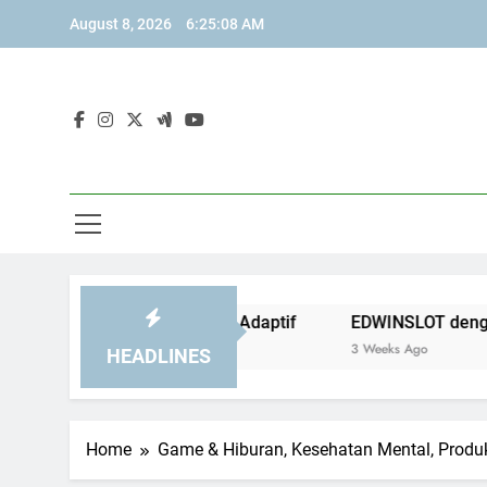
Skip
August 8, 2026
6:25:09 AM
to
content
Flo
Bergabung
 yang Bersih dan Adaptif
EDWINSLOT dengan Desain Dig
3 Weeks Ago
HEADLINES
Home
Game & Hiburan, Kesehatan Mental, Produkt