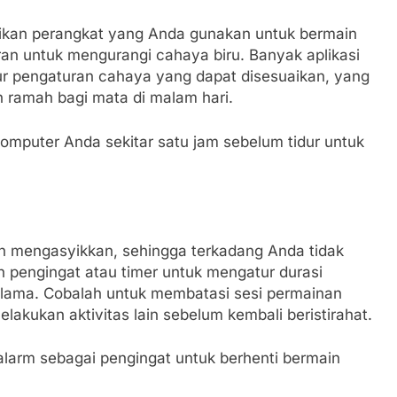
ikan perangkat yang Anda gunakan untuk bermain
an untuk mengurangi cahaya biru. Banyak aplikasi
itur pengaturan cahaya yang dapat disesuaikan, yang
h ramah bagi mata di malam hari.
omputer Anda sekitar satu jam sebelum tidur untuk
n mengasyikkan, sehingga terkadang Anda tidak
 pengingat atau timer untuk mengatur durasi
u lama. Cobalah untuk membatasi sesi permainan
lakukan aktivitas lain sebelum kembali beristirahat.
alarm sebagai pengingat untuk berhenti bermain