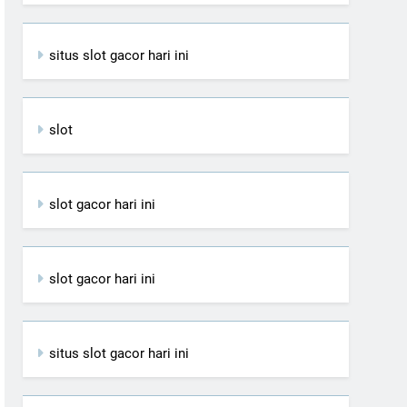
situs slot gacor hari ini
slot
slot gacor hari ini
slot gacor hari ini
situs slot gacor hari ini