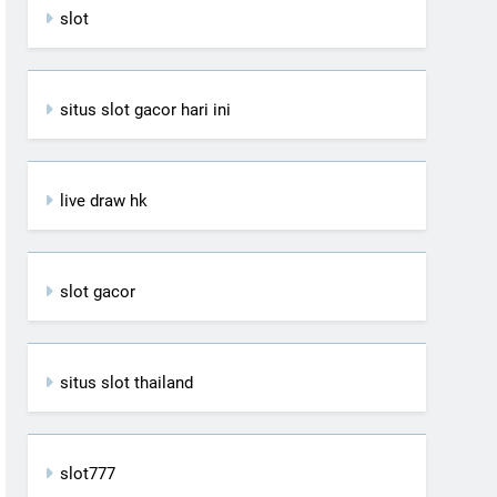
slot
situs slot gacor hari ini
live draw hk
slot gacor
situs slot thailand
slot777