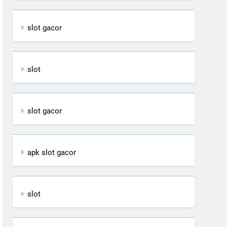
slot gacor
slot
slot gacor
apk slot gacor
slot