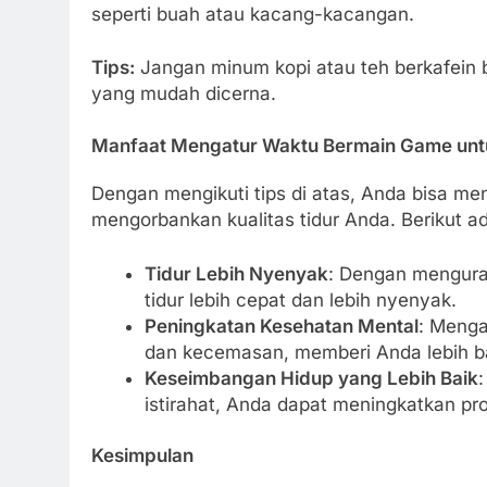
seperti buah atau kacang-kacangan.
Tips:
Jangan minum kopi atau teh berkafein b
yang mudah dicerna.
Manfaat Mengatur Waktu Bermain Game untuk
Dengan mengikuti tips di atas, Anda bisa m
mengorbankan kualitas tidur Anda. Berikut 
Tidur Lebih Nyenyak
: Dengan menguran
tidur lebih cepat dan lebih nyenyak.
Peningkatan Kesehatan Mental
: Menga
dan kecemasan, memberi Anda lebih ban
Keseimbangan Hidup yang Lebih Baik
istirahat, Anda dapat meningkatkan pr
Kesimpulan