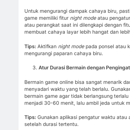
Untuk mengurangi dampak cahaya biru, past
game memiliki fitur
night mode
atau pengatur
atau perangkat saat ini dilengkapi dengan f
membuat cahaya layar lebih hangat dan lebi
Tips:
Aktifkan
night mode
pada ponsel atau k
mengurangi paparan cahaya biru.
Atur Durasi Bermain dengan Pengingat
Bermain game online bisa sangat menarik da
menyadari waktu yang telah berlalu. Gunakan
bermain game agar tidak berlangsung terlal
menjadi 30-60 menit, lalu ambil jeda untuk me
Tips:
Gunakan aplikasi pengatur waktu atau 
setelah durasi tertentu.