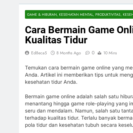
GAME & HIBURAN, KESEHATAN MENTAL, PRODUKTIVITAS, KESE
Cara Bermain Game Onl
Kualitas Tidur
0
Ed8eca5
8 Months Ago
10 Mins
Temukan cara bermain game online yang me
Anda. Artikel ini memberikan tips untuk me
kesehatan tidur Anda.
Bermain game online adalah salah satu hibur
menantang hingga game role-playing yang i
seru dan mendalam. Namun, salah satu tant
terhadap kualitas tidur. Terlalu banyak ber
pola tidur dan kesehatan tubuh secara kesel