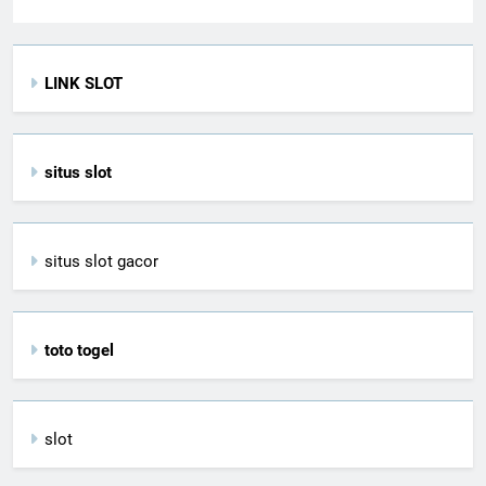
LINK SLOT
situs slot
situs slot gacor
toto togel
slot