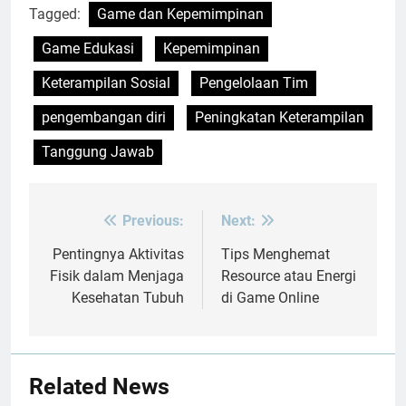
Tagged:
Game dan Kepemimpinan
Game Edukasi
Kepemimpinan
Keterampilan Sosial
Pengelolaan Tim
pengembangan diri
Peningkatan Keterampilan
Tanggung Jawab
Previous:
Next:
Post
navigation
Pentingnya Aktivitas
Tips Menghemat
Fisik dalam Menjaga
Resource atau Energi
Kesehatan Tubuh
di Game Online
Related News