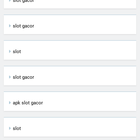
slot gacor
slot gacor
slot
slot gacor
apk slot gacor
slot