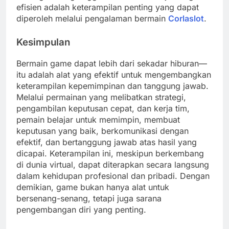
efisien adalah keterampilan penting yang dapat
diperoleh melalui pengalaman bermain
Corlaslot
.
Kesimpulan
Bermain game dapat lebih dari sekadar hiburan—
itu adalah alat yang efektif untuk mengembangkan
keterampilan kepemimpinan dan tanggung jawab.
Melalui permainan yang melibatkan strategi,
pengambilan keputusan cepat, dan kerja tim,
pemain belajar untuk memimpin, membuat
keputusan yang baik, berkomunikasi dengan
efektif, dan bertanggung jawab atas hasil yang
dicapai. Keterampilan ini, meskipun berkembang
di dunia virtual, dapat diterapkan secara langsung
dalam kehidupan profesional dan pribadi. Dengan
demikian, game bukan hanya alat untuk
bersenang-senang, tetapi juga sarana
pengembangan diri yang penting.