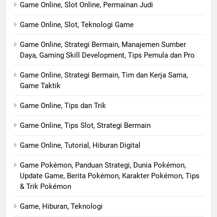
Game Online, Slot Online, Permainan Judi
Game Online, Slot, Teknologi Game
Game Online, Strategi Bermain, Manajemen Sumber
Daya, Gaming Skill Development, Tips Pemula dan Pro
Game Online, Strategi Bermain, Tim dan Kerja Sama,
Game Taktik
Game Online, Tips dan Trik
Game Online, Tips Slot, Strategi Bermain
Game Online, Tutorial, Hiburan Digital
Game Pokémon, Panduan Strategi, Dunia Pokémon,
Update Game, Berita Pokémon, Karakter Pokémon, Tips
& Trik Pokémon
Game, Hiburan, Teknologi