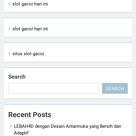
slot gacor hari ini
slot gacor hari ini
situs slot gacor
Search
SEARCH
Recent Posts
LEBAH4D dengan Desain Antarmuka yang Bersih dan
Adaptif