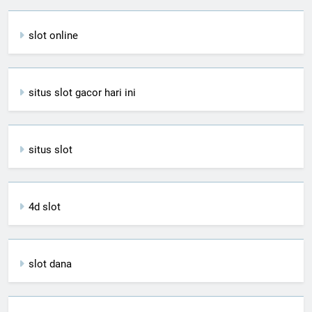
slot online
situs slot gacor hari ini
situs slot
4d slot
slot dana