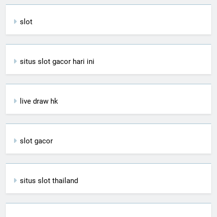
slot
situs slot gacor hari ini
live draw hk
slot gacor
situs slot thailand