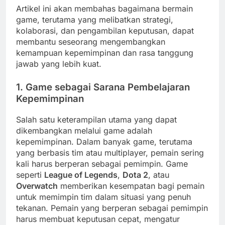
Artikel ini akan membahas bagaimana bermain
game, terutama yang melibatkan strategi,
kolaborasi, dan pengambilan keputusan, dapat
membantu seseorang mengembangkan
kemampuan kepemimpinan dan rasa tanggung
jawab yang lebih kuat.
1.
Game sebagai Sarana Pembelajaran
Kepemimpinan
Salah satu keterampilan utama yang dapat
dikembangkan melalui game adalah
kepemimpinan. Dalam banyak game, terutama
yang berbasis tim atau multiplayer, pemain sering
kali harus berperan sebagai pemimpin. Game
seperti
League of Legends
,
Dota 2
, atau
Overwatch
memberikan kesempatan bagi pemain
untuk memimpin tim dalam situasi yang penuh
tekanan. Pemain yang berperan sebagai pemimpin
harus membuat keputusan cepat, mengatur