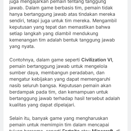
juga mengajarkan pemain tentang tanggung
jawab. Dalam game berbasis tim, pemain tidak
hanya bertanggung jawab atas tindakan mereka
sendiri, tetapi juga untuk tim mereka. Mengambil
keputusan yang tepat dan memastikan bahwa
setiap langkah yang diambil mendukung
kemenangan tim adalah bentuk tanggung jawab
yang nyata.
Contohnya, dalam game seperti
Civilization VI
,
pemain bertanggung jawab untuk mengelola
sumber daya, membangun peradaban, dan
mengatur kebijakan yang dapat memengaruhi
nasib seluruh bangsa. Keputusan pemain akan
berdampak pada tim, dan kemampuan untuk
bertanggung jawab terhadap hasil tersebut adalah
kualitas yang dapat dipelajari.
Selain itu, banyak game yang mengharuskan
pemain untuk memimpin tim dalam mencapai