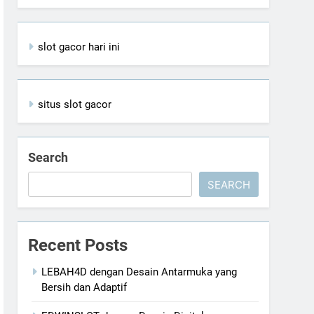
slot gacor hari ini
situs slot gacor
Search
SEARCH
Recent Posts
LEBAH4D dengan Desain Antarmuka yang
Bersih dan Adaptif