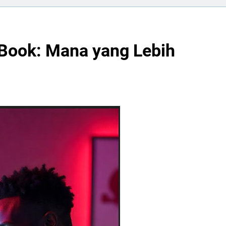
Book: Mana yang Lebih