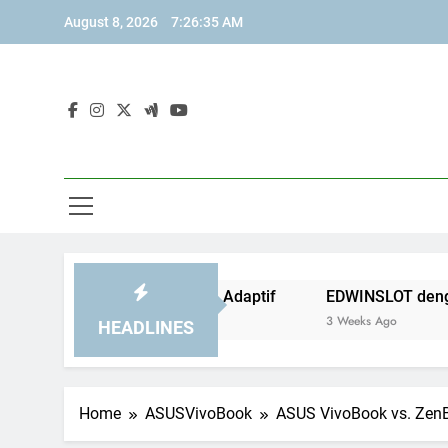
Skip
August 8, 2026
7:26:36 AM
to
content
Flo
Bergabung
ang Bersih dan Adaptif
EDWINSLOT dengan Desain Digi
3 Weeks Ago
HEADLINES
Home
ASUSVivoBook
ASUS VivoBook vs. Zen