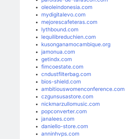
oleoleindonesia.com
mydigitalevo.com
mejorescafeteras.com
lythbound.com
lequilibreduchien.com
kusonganamocambique.org
jamonua.com
getindx.com
fimcoestate.com
cndustfilterbag.com
bios-shield.com
ambitiouswomenconference.com
czgunsusastore.com
nickmarzullomusic.com
popconverter.com
janalees.com
daniello-store.com
anninhvps.com