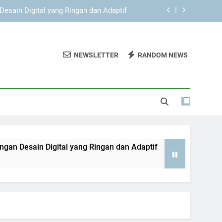
sain Digital yang Ringan dan Adaptif
sain Digital yang Ringan dan Adaptif
tem Responsif untuk Pengguna Modern
NEWSLETTER
RANDOM NEWS
n Antarmuka yang Bersih dan Adaptif
 SW. Untuk Hidup Sehat Dan Aktif.
sain Digital yang Ringan dan Adaptif
sain Digital yang Ringan dan Adaptif
tem Responsif untuk Pengguna Modern
ital yang Ringan dan Adaptif
KAYA787 dan Penerapan 
3 Weeks Ago