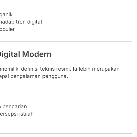
ganik
adap tren digital
opuler
Digital Modern
 memiliki definisi teknis resmi. Ia lebih merupakan
sepsi pengalaman pengguna.
 pencarian
sepsi istilah