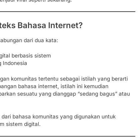
teks Bahasa Internet?
bungan dari dua kata:
ital berbasis sistem
g Indonesia
gan komunitas tertentu sebagai istilah yang berarti
angan bahasa internet, istilah ini kemudian
barkan sesuatu yang dianggap “sedang bagus” atau
an dari bahasa komunitas yang digunakan untuk
sistem digital.