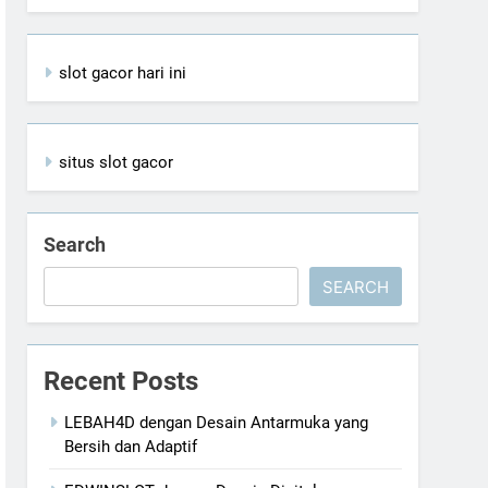
slot gacor hari ini
situs slot gacor
Search
SEARCH
Recent Posts
LEBAH4D dengan Desain Antarmuka yang
Bersih dan Adaptif