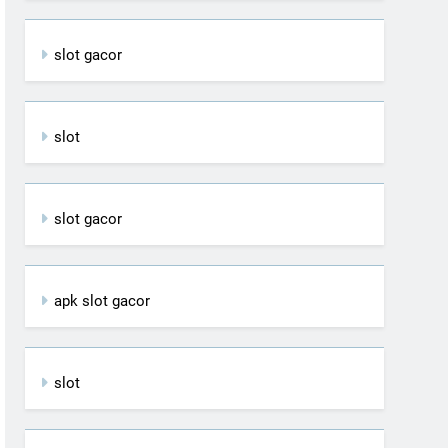
slot gacor
slot
slot gacor
apk slot gacor
slot