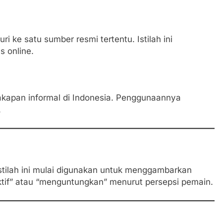
uri ke satu sumber resmi tertentu. Istilah ini
s online.
akapan informal di Indonesia. Penggunaannya
.
stilah ini mulai digunakan untuk menggambarkan
tif” atau “menguntungkan” menurut persepsi pemain.