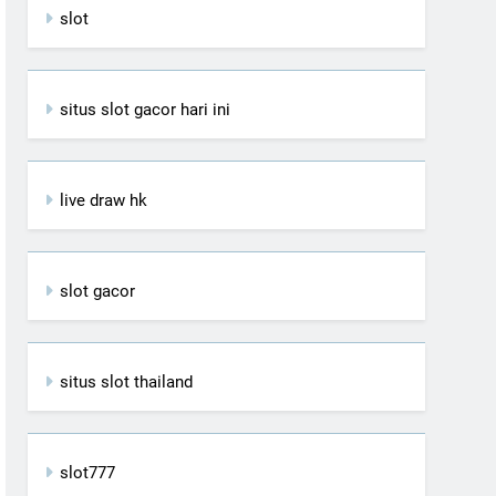
slot
situs slot gacor hari ini
live draw hk
slot gacor
situs slot thailand
slot777