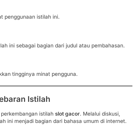
 penggunaan istilah ini.
lah ini sebagai bagian dari judul atau pembahasan.
ukkan tingginya minat pengguna.
baran Istilah
m perkembangan istilah
slot gacor
. Melalui diskusi,
ah ini menjadi bagian dari bahasa umum di internet.