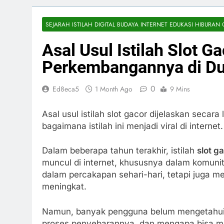
SEJARAH ISTILAH DIGITAL BUDAYA INTERNET EDUKASI HIBURAN 
Asal Usul Istilah Slot Ga
Perkembangannya di Dun
0
Ed8eca5
1 Month Ago
9 Mins
Asal usul istilah slot gacor dijelaskan secar
bagaimana istilah ini menjadi viral di internet.
Dalam beberapa tahun terakhir, istilah
slot g
muncul di internet, khususnya dalam komunitas
dalam percakapan sehari-hari, tetapi juga me
meningkat.
Namun, banyak pengguna belum mengetahui d
proses penyebarannya, dan mengapa bisa men