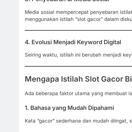
Media sosial mempercepat penyebaran istila
menggunakan istilah “slot gacor” dalam disk
4. Evolusi Menjadi Keyword Digital
Seiring waktu, istilah ini berubah menjadi ke
Mengapa Istilah Slot Gacor Bi
Ada beberapa faktor utama yang membuat istila
1. Bahasa yang Mudah Dipahami
Kata “gacor” sederhana dan mudah diingat, 