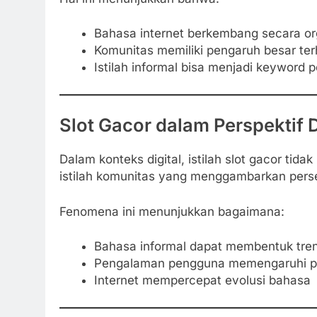
Bahasa internet berkembang secara or
Komunitas memiliki pengaruh besar terh
Istilah informal bisa menjadi keyword p
Slot Gacor dalam Perspektif 
Dalam konteks digital, istilah slot gacor tidak
istilah komunitas yang menggambarkan per
Fenomena ini menunjukkan bagaimana:
Bahasa informal dapat membentuk tren
Pengalaman pengguna memengaruhi per
Internet mempercepat evolusi bahasa