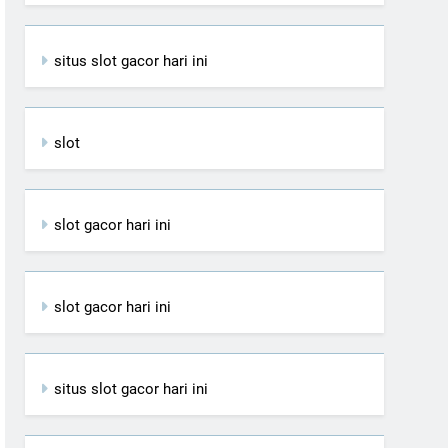
situs slot gacor hari ini
slot
slot gacor hari ini
slot gacor hari ini
situs slot gacor hari ini