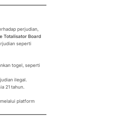
erhadap perjudian,
e Totalisator Board
judian seperti
nkan togel, seperti
udian ilegal.
ia 21 tahun.
melalui platform