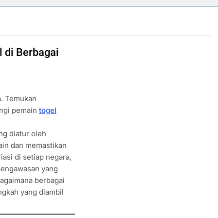
di Berbagai
ra. Temukan
ungi pemain
togel
ng diatur oleh
ain dan memastikan
asi di setiap negara,
 pengawasan yang
 bagaimana berbagai
ngkah yang diambil