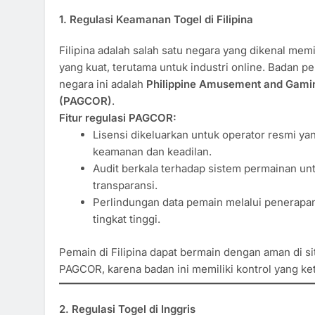
1. Regulasi Keamanan Togel di Filipina
Filipina adalah salah satu negara yang dikenal memil
yang kuat, terutama untuk industri online. Badan p
negara ini adalah
Philippine Amusement and Gamin
(PAGCOR)
.
Fitur regulasi PAGCOR:
Lisensi dikeluarkan untuk operator resmi y
keamanan dan keadilan.
Audit berkala terhadap sistem permainan u
transparansi.
Perlindungan data pemain melalui penerapan
tingkat tinggi.
Pemain di Filipina dapat bermain dengan aman di si
PAGCOR, karena badan ini memiliki kontrol yang ket
2. Regulasi Togel di Inggris