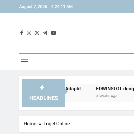
Skip
August 7, 2026
4:24:12 AM
to
content
Flo
Bergabung
 yang Bersih dan Adaptif
EDWINSLOT dengan Desain Dig
3 Weeks Ago
HEADLINES
Home
Togel Online