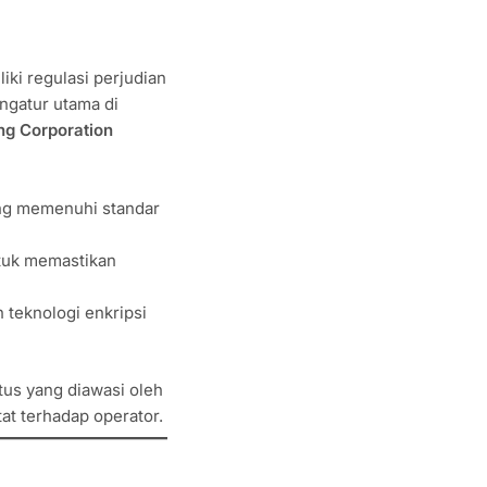
iki regulasi perjudian
engatur utama di
g Corporation
ang memenuhi standar
ntuk memastikan
 teknologi enkripsi
tus yang diawasi oleh
at terhadap operator.