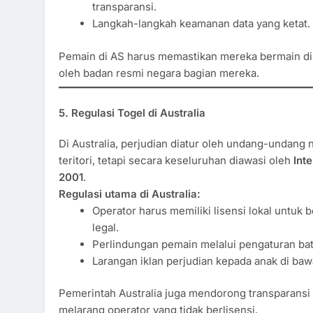
transparansi.
Langkah-langkah keamanan data yang ketat.
Pemain di AS harus memastikan mereka bermain di 
oleh badan resmi negara bagian mereka.
5. Regulasi Togel di Australia
Di Australia, perjudian diatur oleh undang-undang 
teritori, tetapi secara keseluruhan diawasi oleh
Int
2001
.
Regulasi utama di Australia:
Operator harus memiliki lisensi lokal untuk 
legal.
Perlindungan pemain melalui pengaturan ba
Larangan iklan perjudian kepada anak di ba
Pemerintah Australia juga mendorong transparansi
melarang operator yang tidak berlisensi.