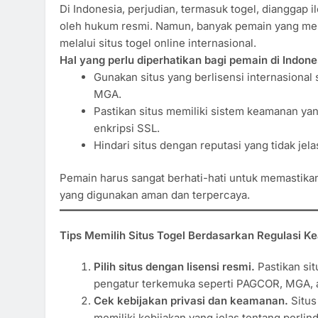
Di Indonesia, perjudian, termasuk togel, dianggap il
oleh hukum resmi. Namun, banyak pemain yang menc
melalui situs togel online internasional.
Hal yang perlu diperhatikan bagi pemain di Indone
Gunakan situs yang berlisensi internasional
MGA.
Pastikan situs memiliki sistem keamanan yan
enkripsi SSL.
Hindari situs dengan reputasi yang tidak jela
Pemain harus sangat berhati-hati untuk memastika
yang digunakan aman dan terpercaya.
Tips Memilih Situs Togel Berdasarkan Regulasi 
Pilih situs dengan lisensi resmi.
Pastikan sit
pengatur terkemuka seperti PAGCOR, MGA, 
Cek kebijakan privasi dan keamanan.
Situs
memiliki kebijakan yang jelas tentang perlin