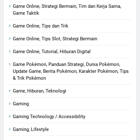
Game Online, Strategi Bermain, Tim dan Kerja Sama,
Game Taktik
Game Online, Tips dan Trik
Game Online, Tips Slot, Strategi Bermain
Game Online, Tutorial, Hiburan Digital
Game Pokémon, Panduan Strategi, Dunia Pokémon,
Update Game, Berita Pokémon, Karakter Pokémon, Tips
& Trik Pokémon
Game, Hiburan, Teknologi
Gaming
Gaming Technology / Accessibility
Gaming, Lifestyle