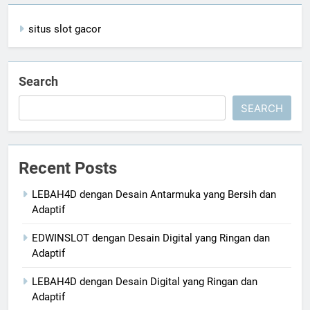
situs slot gacor
Search
SEARCH
Recent Posts
LEBAH4D dengan Desain Antarmuka yang Bersih dan
Adaptif
EDWINSLOT dengan Desain Digital yang Ringan dan
Adaptif
LEBAH4D dengan Desain Digital yang Ringan dan
Adaptif