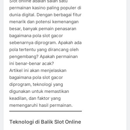
Slot online adalah salah satu
permainan kasino paling populer di
dunia digital. Dengan berbagai fitur
menarik dan potensi kemenangan
besar, banyak pemain penasaran
bagaimana pola slot gacor
sebenarnya diprogram. Apakah ada
pola tertentu yang dirancang oleh
pengembang? Apakah permainan
ini benar-benar acak?
Artikel ini akan menjelaskan
bagaimana pola slot gacor
diprogram, teknologi yang
digunakan untuk memastikan
keadilan, dan faktor yang
memengaruhi hasil permainan.
Teknologi di Balik Slot Online