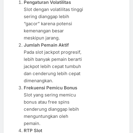
Pengaturan Volatilitas
Slot dengan volatilitas tinggi
sering dianggap lebih
“gacor” karena potensi
kemenangan besar
meskipun jarang.
Jumlah Pemain Aktif
Pada slot jackpot progresif,
lebih banyak pemain berarti
jackpot lebih cepat tumbuh
dan cenderung lebih cepat
dimenangkan.
Frekuensi Pemicu Bonus
Slot yang sering memicu
bonus atau free spins
cenderung dianggap lebih
menguntungkan oleh
pemain.
RTP Slot