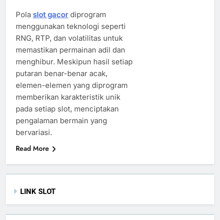
Pola
slot gacor
diprogram
menggunakan teknologi seperti
RNG, RTP, dan volatilitas untuk
memastikan permainan adil dan
menghibur. Meskipun hasil setiap
putaran benar-benar acak,
elemen-elemen yang diprogram
memberikan karakteristik unik
pada setiap slot, menciptakan
pengalaman bermain yang
bervariasi.
Read More
LINK SLOT