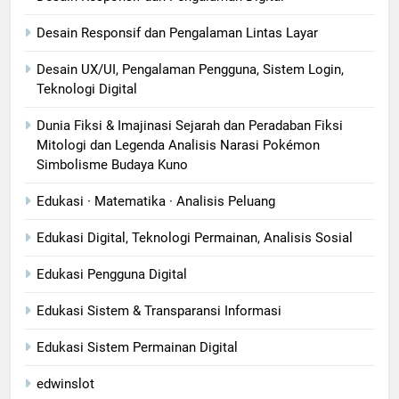
Desain Responsif dan Pengalaman Lintas Layar
Desain UX/UI, Pengalaman Pengguna, Sistem Login,
Teknologi Digital
Dunia Fiksi & Imajinasi Sejarah dan Peradaban Fiksi
Mitologi dan Legenda Analisis Narasi Pokémon
Simbolisme Budaya Kuno
Edukasi · Matematika · Analisis Peluang
Edukasi Digital, Teknologi Permainan, Analisis Sosial
Edukasi Pengguna Digital
Edukasi Sistem & Transparansi Informasi
Edukasi Sistem Permainan Digital
edwinslot