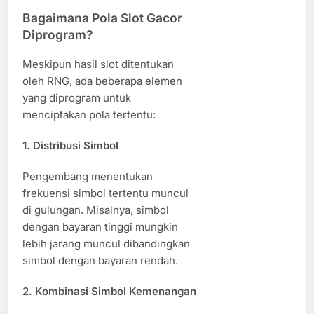
Bagaimana Pola Slot Gacor
Diprogram?
Meskipun hasil slot ditentukan
oleh RNG, ada beberapa elemen
yang diprogram untuk
menciptakan pola tertentu:
1.
Distribusi Simbol
Pengembang menentukan
frekuensi simbol tertentu muncul
di gulungan. Misalnya, simbol
dengan bayaran tinggi mungkin
lebih jarang muncul dibandingkan
simbol dengan bayaran rendah.
2.
Kombinasi Simbol Kemenangan