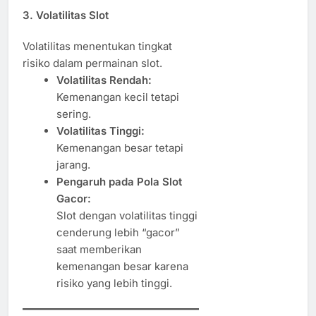
3.
Volatilitas Slot
Volatilitas menentukan tingkat
risiko dalam permainan slot.
Volatilitas Rendah:
Kemenangan kecil tetapi
sering.
Volatilitas Tinggi:
Kemenangan besar tetapi
jarang.
Pengaruh pada Pola Slot
Gacor:
Slot dengan volatilitas tinggi
cenderung lebih “gacor”
saat memberikan
kemenangan besar karena
risiko yang lebih tinggi.