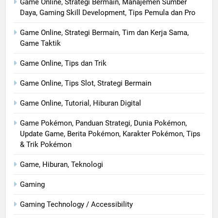
Game Online, Strategi Bermain, Manajemen Sumber
Daya, Gaming Skill Development, Tips Pemula dan Pro
Game Online, Strategi Bermain, Tim dan Kerja Sama,
Game Taktik
Game Online, Tips dan Trik
Game Online, Tips Slot, Strategi Bermain
Game Online, Tutorial, Hiburan Digital
Game Pokémon, Panduan Strategi, Dunia Pokémon,
Update Game, Berita Pokémon, Karakter Pokémon, Tips
& Trik Pokémon
Game, Hiburan, Teknologi
Gaming
Gaming Technology / Accessibility