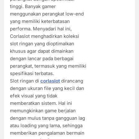
tinggi. Banyak gamer
menggunakan perangkat low-end
yang memiliki keterbatasan
performa. Menyadari hal ini,
Corlaslot menghadirkan koleksi
slot ringan yang dioptimalkan
khusus agar dapat dimainkan
dengan lancar pada berbagai
perangkat, termasuk yang memiliki
spesifikasi terbatas.
Slot ringan di
corlaslot
dirancang
dengan ukuran file yang kecil dan
efek visual yang tidak
memberatkan sistem. Hal ini
memungkinkan game berjalan
dengan mulus tanpa gangguan lag
atau loading yang lama, sehingga
memberikan pengalaman bermain