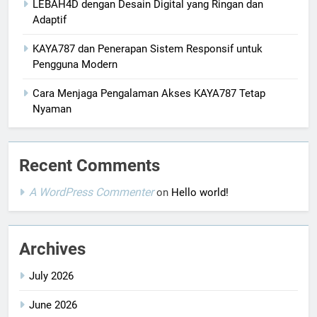
LEBAH4D dengan Desain Digital yang Ringan dan
Adaptif
KAYA787 dan Penerapan Sistem Responsif untuk
Pengguna Modern
Cara Menjaga Pengalaman Akses KAYA787 Tetap
Nyaman
Recent Comments
A WordPress Commenter
on
Hello world!
Archives
July 2026
June 2026