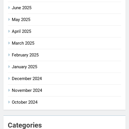
June 2025
May 2025
April 2025
March 2025
February 2025
January 2025
December 2024
November 2024
October 2024
Categories