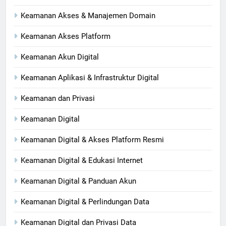
Keamanan Akses & Manajemen Domain
Keamanan Akses Platform
Keamanan Akun Digital
Keamanan Aplikasi & Infrastruktur Digital
Keamanan dan Privasi
Keamanan Digital
Keamanan Digital & Akses Platform Resmi
Keamanan Digital & Edukasi Internet
Keamanan Digital & Panduan Akun
Keamanan Digital & Perlindungan Data
Keamanan Digital dan Privasi Data