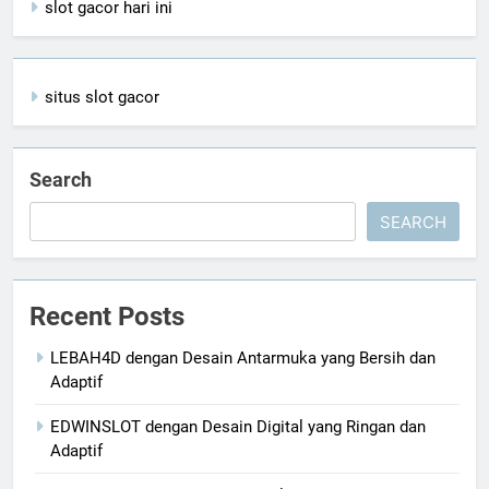
slot gacor hari ini
situs slot gacor
Search
SEARCH
Recent Posts
LEBAH4D dengan Desain Antarmuka yang Bersih dan
Adaptif
EDWINSLOT dengan Desain Digital yang Ringan dan
Adaptif