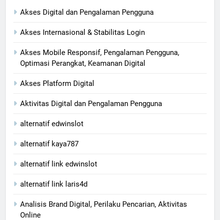
Akses Digital dan Pengalaman Pengguna
Akses Internasional & Stabilitas Login
Akses Mobile Responsif, Pengalaman Pengguna,
Optimasi Perangkat, Keamanan Digital
Akses Platform Digital
Aktivitas Digital dan Pengalaman Pengguna
alternatif edwinslot
alternatif kaya787
alternatif link edwinslot
alternatif link laris4d
Analisis Brand Digital, Perilaku Pencarian, Aktivitas
Online