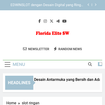
Skip
LEBAH4D dengan Desain Digital yang Ringan dan
to
Adaptif
content
KAYA787 dan Penerapan Sistem Responsif untuk
Pengguna Modern
LEBAH4D dengan Desain Antarmuka yang Bersih
dan Adaptif
EDWINSLOT dengan Desain Digital yang Ringan
dan Adaptif
Florida Elite SW
Bergabunglah Dengan Komunitas
LEBAH4D dengan Desain Digital yang Ringan dan
NEWSLETTER
RANDOM NEWS
Adaptif
Olahraga Dan Kesehatan Di Florida Elite
KAYA787 dan Penerapan Sistem Responsif untuk
SW. Untuk Hidup Sehat Dan Aktif.
Pengguna Modern
MENU
EBAH4D dengan Desain Antarmuka yang Bersih dan Adaptif
HEADLINES
Weeks Ago
Home
slot ringan