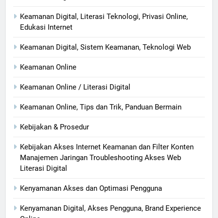
Keamanan Digital, Literasi Teknologi, Privasi Online,
Edukasi Internet
Keamanan Digital, Sistem Keamanan, Teknologi Web
Keamanan Online
Keamanan Online / Literasi Digital
Keamanan Online, Tips dan Trik, Panduan Bermain
Kebijakan & Prosedur
Kebijakan Akses Internet Keamanan dan Filter Konten
Manajemen Jaringan Troubleshooting Akses Web
Literasi Digital
Kenyamanan Akses dan Optimasi Pengguna
Kenyamanan Digital, Akses Pengguna, Brand Experience