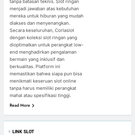
tanpa batasan teknis. Slot ringan
menjadi jawaban atas kebutuhan
mereka untuk hiburan yang mudah
diakses dan menyenangkan.
Secara keseluruhan, Corlaslot
dengan koleksi slot ringan yang
dioptimalkan untuk perangkat low-
end menghadirkan pengalaman
bermain yang inklusif dan
berkualitas. Platform ini
memastikan bahwa siapa pun bisa
menikmati keseruan slot online
tanpa harus memiliki perangkat
mahal atau spesifikasi tinggi.
Read More
LINK SLOT