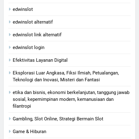
edwinslot
edwinslot alternatif
edwinslot link alternatif
edwinslot login
Efektivitas Layanan Digital
Eksplorasi Luar Angkasa, Fiksi Ilmiah, Petualangan,
Teknologi dan Inovasi, Misteri dan Fantasi
etika dan bisnis, ekonomi berkelanjutan, tanggung jawab
sosial, kepemimpinan modern, kemanusiaan dan
filantropi
Gambling, Slot Online, Strategi Bermain Slot
Game & Hiburan