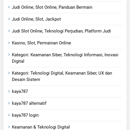
Judi Online, Slot Online, Panduan Bermain
Judi Online, Slot, Jackpot
Judi Slot Online, Teknologi Perjudian, Platform Judi
Kasino, Slot, Permainan Online
Kategori: Keamanan Siber, Teknologi Informasi, Inovasi
Digital
Kategori: Teknologi Digital, Keamanan Siber, UX dan
Desain Sistem
kaya787
kaya787 alternatif
kaya787 login
Keamanan & Teknologi Digital