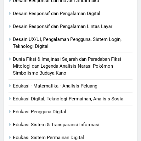
Desain Responsif dan Inovasi Antarmuka
Desain Responsif dan Pengalaman Digital
Desain Responsif dan Pengalaman Lintas Layar
Desain UX/UI, Pengalaman Pengguna, Sistem Login,
Teknologi Digital
Dunia Fiksi & Imajinasi Sejarah dan Peradaban Fiksi
Mitologi dan Legenda Analisis Narasi Pokémon
Simbolisme Budaya Kuno
Edukasi · Matematika · Analisis Peluang
Edukasi Digital, Teknologi Permainan, Analisis Sosial
Edukasi Pengguna Digital
Edukasi Sistem & Transparansi Informasi
Edukasi Sistem Permainan Digital