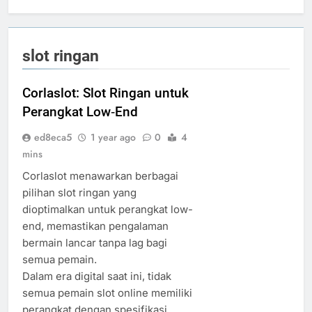
slot ringan
Corlaslot: Slot Ringan untuk
Perangkat Low‑End
ed8eca5
1 year ago
0
4
mins
Corlaslot menawarkan berbagai
pilihan slot ringan yang
dioptimalkan untuk perangkat low-
end, memastikan pengalaman
bermain lancar tanpa lag bagi
semua pemain.
Dalam era digital saat ini, tidak
semua pemain slot online memiliki
perangkat dengan spesifikasi