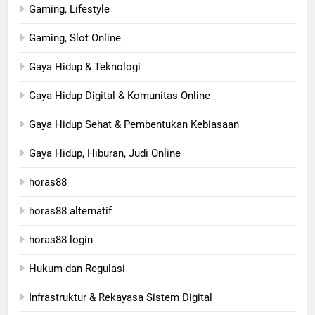
Gaming, Lifestyle
Gaming, Slot Online
Gaya Hidup & Teknologi
Gaya Hidup Digital & Komunitas Online
Gaya Hidup Sehat & Pembentukan Kebiasaan
Gaya Hidup, Hiburan, Judi Online
horas88
horas88 alternatif
horas88 login
Hukum dan Regulasi
Infrastruktur & Rekayasa Sistem Digital