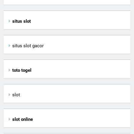
situs slot
situs slot gacor
toto togel
slot
slot online