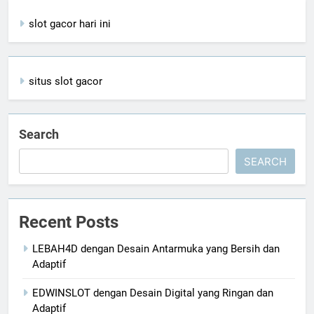
slot gacor hari ini
situs slot gacor
Search
SEARCH
Recent Posts
LEBAH4D dengan Desain Antarmuka yang Bersih dan
Adaptif
EDWINSLOT dengan Desain Digital yang Ringan dan
Adaptif