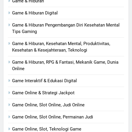
Game & Hiburan
Game & Hiburan Digital
Game & Hiburan Pengembangan Diri Kesehatan Mental
Tips Gaming
Game & Hiburan, Kesehatan Mental, Produktivitas,
Kesehatan & Kesejahteraan, Teknologi
Game & Hiburan, RPG & Fantasi, Mekanik Game, Dunia
Online
Game Interaktif & Edukasi Digital
Game Online & Strategi Jackpot
Game Online, Slot Online, Judi Online
Game Online, Slot Online, Permainan Judi
Game Online, Slot, Teknologi Game