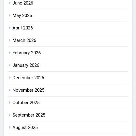
June 2026
May 2026
April 2026
March 2026
February 2026
January 2026
December 2025
November 2025
October 2025
September 2025
August 2025