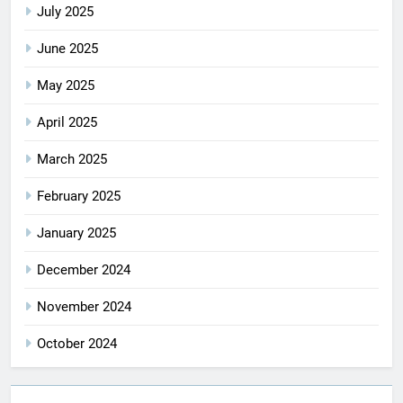
July 2025
June 2025
May 2025
April 2025
March 2025
February 2025
January 2025
December 2024
November 2024
October 2024