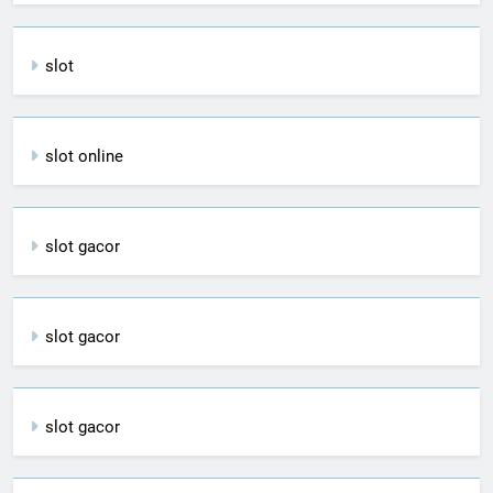
slot
slot online
slot gacor
slot gacor
slot gacor