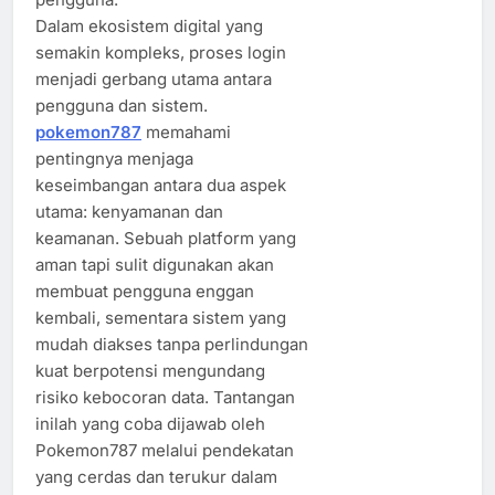
Dalam ekosistem digital yang
semakin kompleks, proses login
menjadi gerbang utama antara
pengguna dan sistem.
pokemon787
memahami
pentingnya menjaga
keseimbangan antara dua aspek
utama: kenyamanan dan
keamanan. Sebuah platform yang
aman tapi sulit digunakan akan
membuat pengguna enggan
kembali, sementara sistem yang
mudah diakses tanpa perlindungan
kuat berpotensi mengundang
risiko kebocoran data. Tantangan
inilah yang coba dijawab oleh
Pokemon787 melalui pendekatan
yang cerdas dan terukur dalam