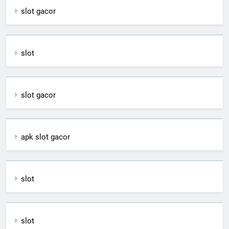
slot gacor
slot
slot gacor
apk slot gacor
slot
slot