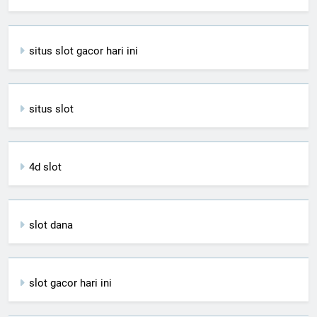
situs slot gacor hari ini
situs slot
4d slot
slot dana
slot gacor hari ini