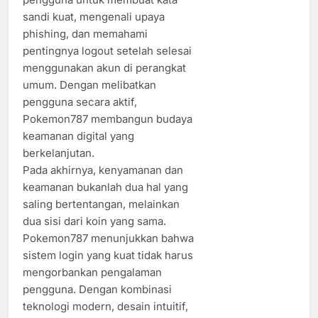
sandi kuat, mengenali upaya
phishing, dan memahami
pentingnya logout setelah selesai
menggunakan akun di perangkat
umum. Dengan melibatkan
pengguna secara aktif,
Pokemon787 membangun budaya
keamanan digital yang
berkelanjutan.
Pada akhirnya, kenyamanan dan
keamanan bukanlah dua hal yang
saling bertentangan, melainkan
dua sisi dari koin yang sama.
Pokemon787 menunjukkan bahwa
sistem login yang kuat tidak harus
mengorbankan pengalaman
pengguna. Dengan kombinasi
teknologi modern, desain intuitif,