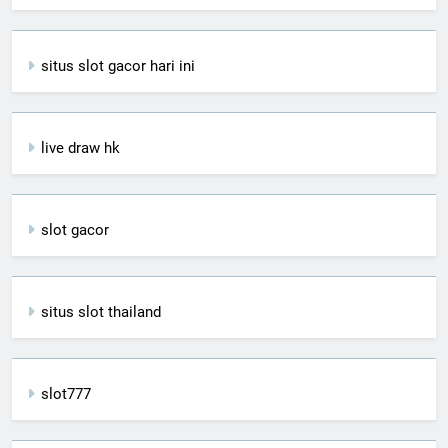
situs slot gacor hari ini
live draw hk
slot gacor
situs slot thailand
slot777