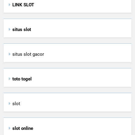
LINK SLOT
situs slot
situs slot gacor
toto togel
slot
slot online