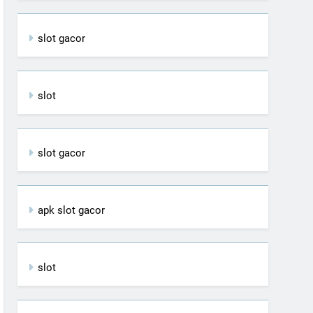
slot gacor
slot
slot gacor
apk slot gacor
slot