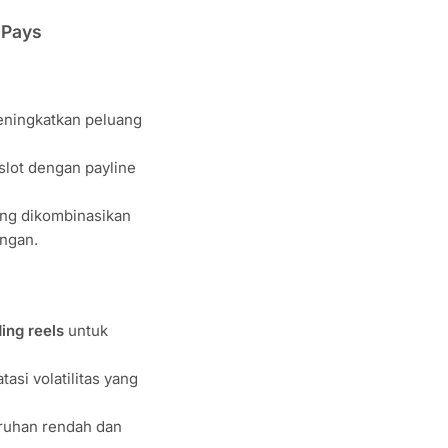
r Pays
ningkatkan peluang
slot dengan payline
ng dikombinasikan
ngan.
ing reels
untuk
asi volatilitas yang
aruhan rendah dan