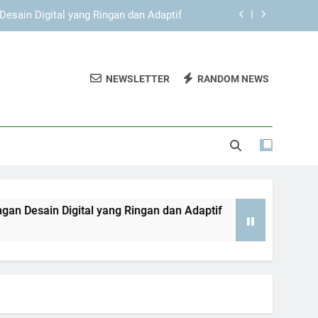
sain Digital yang Ringan dan Adaptif
sain Digital yang Ringan dan Adaptif
tem Responsif untuk Pengguna Modern
NEWSLETTER
RANDOM NEWS
n Antarmuka yang Bersih dan Adaptif
 SW. Untuk Hidup Sehat Dan Aktif.
sain Digital yang Ringan dan Adaptif
sain Digital yang Ringan dan Adaptif
tem Responsif untuk Pengguna Modern
igital yang Ringan dan Adaptif
KAYA787 dan Penerapa
2 Weeks Ago