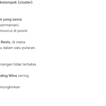
kelompok (cluster)
l yang sama
permainan).
 muncul di posisi
 Reels
, di mana
u dalam satu putaran.
angan tidak terbatas
ading Wins
sering
mungkinkan