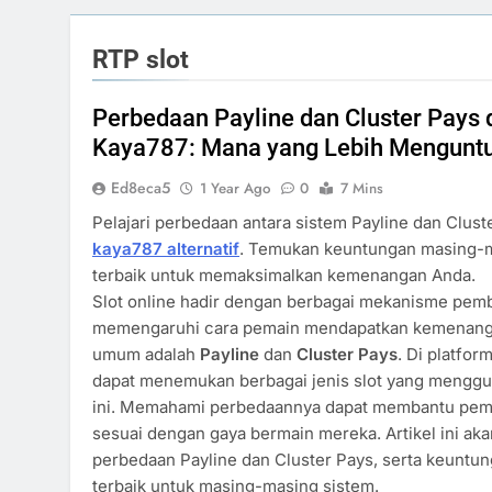
RTP slot
Perbedaan Payline dan Cluster Pays 
Kaya787: Mana yang Lebih Mengunt
Ed8eca5
1 Year Ago
0
7 Mins
Pelajari perbedaan antara sistem Payline dan Clust
kaya787 alternatif
. Temukan keuntungan masing-m
terbaik untuk memaksimalkan kemenangan Anda.
Slot online hadir dengan berbagai mekanisme pem
memengaruhi cara pemain mendapatkan kemenanga
umum adalah
Payline
dan
Cluster Pays
. Di platfor
dapat menemukan berbagai jenis slot yang mengg
ini. Memahami perbedaannya dapat membantu pema
sesuai dengan gaya bermain mereka. Artikel ini a
perbedaan Payline dan Cluster Pays, serta keuntun
terbaik untuk masing-masing sistem.