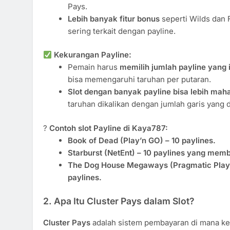
Pays.
Lebih banyak fitur bonus
seperti Wilds dan 
sering terkait dengan payline.
Kekurangan Payline:
Pemain harus
memilih jumlah payline yang 
bisa memengaruhi taruhan per putaran.
Slot dengan banyak payline bisa lebih maha
taruhan dikalikan dengan jumlah garis yang 
?
Contoh slot Payline di Kaya787:
Book of Dead (Play’n GO) – 10 paylines.
Starburst (NetEnt) – 10 paylines yang mem
The Dog House Megaways (Pragmatic Play)
paylines.
2. Apa Itu Cluster Pays dalam Slot?
Cluster Pays
adalah sistem pembayaran di mana k