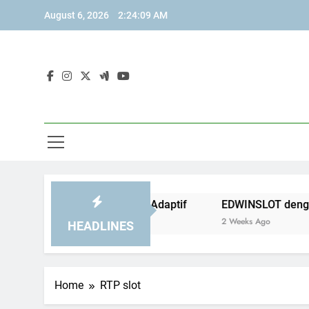
Skip
August 6, 2026
2:24:10 AM
to
content
Flo
Bergabung
 yang Bersih dan Adaptif
EDWINSLOT dengan Desain Dig
2 Weeks Ago
HEADLINES
Home
RTP slot