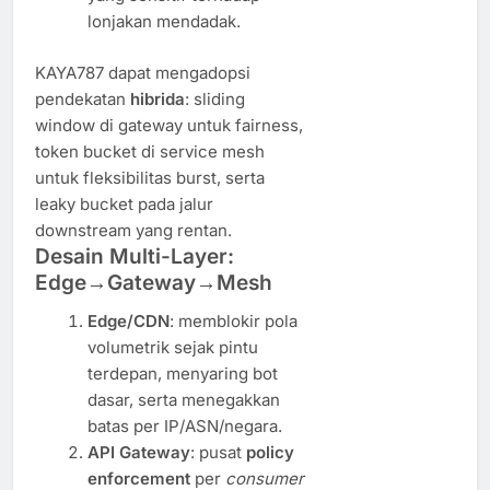
lonjakan mendadak.
KAYA787 dapat mengadopsi
pendekatan
hibrida
: sliding
window di gateway untuk fairness,
token bucket di service mesh
untuk fleksibilitas burst, serta
leaky bucket pada jalur
downstream yang rentan.
Desain Multi-Layer:
Edge→Gateway→Mesh
Edge/CDN
: memblokir pola
volumetrik sejak pintu
terdepan, menyaring bot
dasar, serta menegakkan
batas per IP/ASN/negara.
API Gateway
: pusat
policy
enforcement
per
consumer