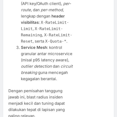
(API key/OAuth client),
per-
route
, dan
per-method
,
lengkap dengan
header
visibilitas
:
X-RateLimit-
,
Limit
X-RateLimit-
,
Remaining
X-RateLimit-
, serta
.
Reset
X-Quota-*
Service Mesh
: kontrol
granular antar microservice
(misal p95 latency aware),
outlier detection
dan
circuit
breaking
guna mencegah
kegagalan berantai.
Dengan pemisahan tanggung
jawab ini, blast radius insiden
menjadi kecil dan tuning dapat
dilakukan tepat di lapisan yang
paling relevan.