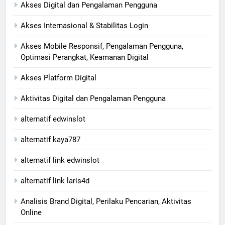
Akses Digital dan Pengalaman Pengguna
Akses Internasional & Stabilitas Login
Akses Mobile Responsif, Pengalaman Pengguna,
Optimasi Perangkat, Keamanan Digital
Akses Platform Digital
Aktivitas Digital dan Pengalaman Pengguna
alternatif edwinslot
alternatif kaya787
alternatif link edwinslot
alternatif link laris4d
Analisis Brand Digital, Perilaku Pencarian, Aktivitas
Online