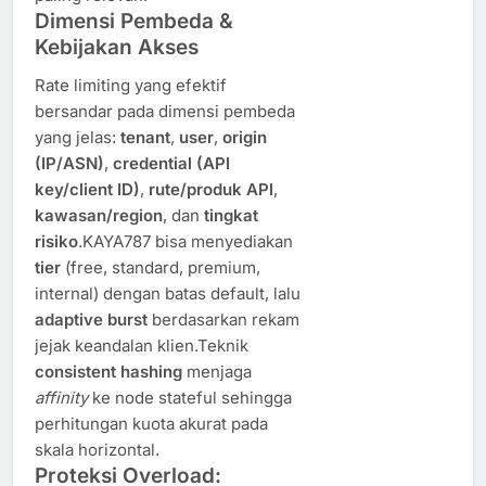
Dimensi Pembeda &
Kebijakan Akses
Rate limiting yang efektif
bersandar pada dimensi pembeda
yang jelas:
tenant
,
user
,
origin
(IP/ASN)
,
credential (API
key/client ID)
,
rute/produk API
,
kawasan/region
, dan
tingkat
risiko
.KAYA787 bisa menyediakan
tier
(free, standard, premium,
internal) dengan batas default, lalu
adaptive burst
berdasarkan rekam
jejak keandalan klien.Teknik
consistent hashing
menjaga
affinity
ke node stateful sehingga
perhitungan kuota akurat pada
skala horizontal.
Proteksi Overload: