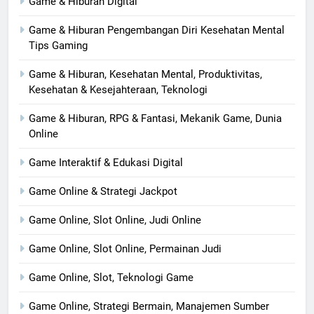
Game & Hiburan Digital
Game & Hiburan Pengembangan Diri Kesehatan Mental
Tips Gaming
Game & Hiburan, Kesehatan Mental, Produktivitas,
Kesehatan & Kesejahteraan, Teknologi
Game & Hiburan, RPG & Fantasi, Mekanik Game, Dunia
Online
Game Interaktif & Edukasi Digital
Game Online & Strategi Jackpot
Game Online, Slot Online, Judi Online
Game Online, Slot Online, Permainan Judi
Game Online, Slot, Teknologi Game
Game Online, Strategi Bermain, Manajemen Sumber