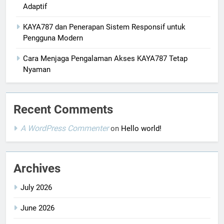
Adaptif
KAYA787 dan Penerapan Sistem Responsif untuk
Pengguna Modern
Cara Menjaga Pengalaman Akses KAYA787 Tetap
Nyaman
Recent Comments
A WordPress Commenter
on
Hello world!
Archives
July 2026
June 2026