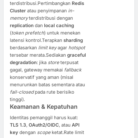
terdistribusi.Pertimbangkan
Redis
Cluster
atau penyimpanan
in-
memory
terdistribusi dengan
replication
dan
local caching
(
token prefetch
) untuk menekan
latensi kontrol.Terapkan
sharding
berdasarkan
limit key
agar
hotspot
tersebar merata.Sediakan
graceful
degradation
: jika
store
terpusat
gagal, gateway memakai
fallback
konservatif yang aman (misal
menurunkan batas sementara atau
fail-closed
pada rute berisiko
tinggi).
Keamanan & Kepatuhan
Identitas pemanggil harus kuat:
TLS 1.3
,
OAuth2/OIDC
, atau
API
key
dengan
scope
ketat.Rate limit