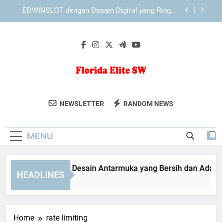
Skip
LEBAH4D dengan Desain Digital yang Ringan dan
to
Adaptif
content
KAYA787 dan Penerapan Sistem Responsif untuk
Pengguna Modern
LEBAH4D dengan Desain Antarmuka yang Bersih
dan Adaptif
EDWINSLOT dengan Desain Digital yang Ringan
dan Adaptif
Florida Elite SW
Bergabunglah Dengan Komunitas
LEBAH4D dengan Desain Digital yang Ringan dan
NEWSLETTER
RANDOM NEWS
Adaptif
Olahraga Dan Kesehatan Di Florida Elite
KAYA787 dan Penerapan Sistem Responsif untuk
SW. Untuk Hidup Sehat Dan Aktif.
Pengguna Modern
MENU
EBAH4D dengan Desain Antarmuka yang Bersih dan Adaptif
HEADLINES
Weeks Ago
Home
rate limiting