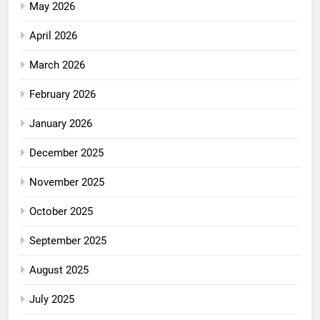
May 2026
April 2026
March 2026
February 2026
January 2026
December 2025
November 2025
October 2025
September 2025
August 2025
July 2025