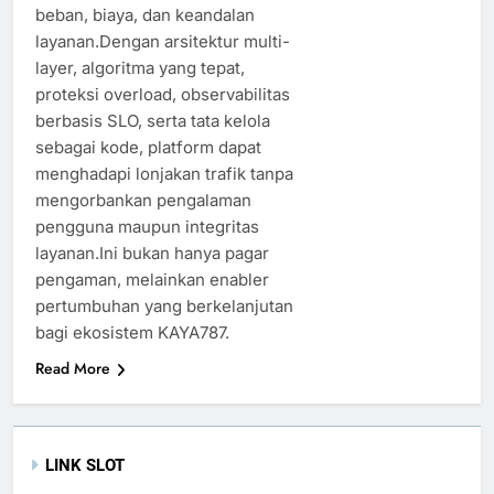
beban, biaya, dan keandalan
layanan.Dengan arsitektur multi-
layer, algoritma yang tepat,
proteksi overload, observabilitas
berbasis SLO, serta tata kelola
sebagai kode, platform dapat
menghadapi lonjakan trafik tanpa
mengorbankan pengalaman
pengguna maupun integritas
layanan.Ini bukan hanya pagar
pengaman, melainkan enabler
pertumbuhan yang berkelanjutan
bagi ekosistem KAYA787.
Read More
LINK SLOT