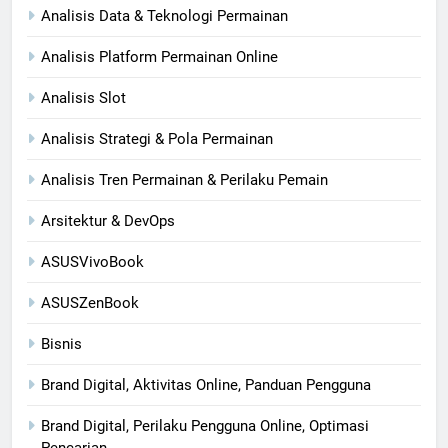
Analisis Data & Teknologi Permainan
Analisis Platform Permainan Online
Analisis Slot
Analisis Strategi & Pola Permainan
Analisis Tren Permainan & Perilaku Pemain
Arsitektur & DevOps
ASUSVivoBook
ASUSZenBook
Bisnis
Brand Digital, Aktivitas Online, Panduan Pengguna
Brand Digital, Perilaku Pengguna Online, Optimasi
Pencarian