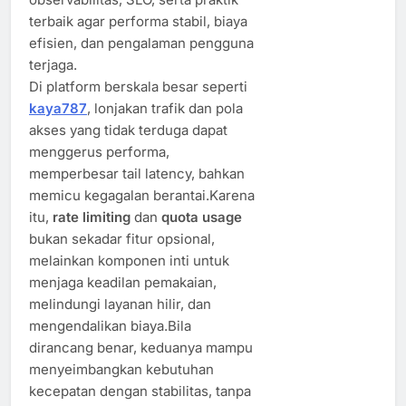
terbaik agar performa stabil, biaya
efisien, dan pengalaman pengguna
terjaga.
Di platform berskala besar seperti
kaya787
, lonjakan trafik dan pola
akses yang tidak terduga dapat
menggerus performa,
memperbesar tail latency, bahkan
memicu kegagalan berantai.Karena
itu,
rate limiting
dan
quota usage
bukan sekadar fitur opsional,
melainkan komponen inti untuk
menjaga keadilan pemakaian,
melindungi layanan hilir, dan
mengendalikan biaya.Bila
dirancang benar, keduanya mampu
menyeimbangkan kebutuhan
kecepatan dengan stabilitas, tanpa