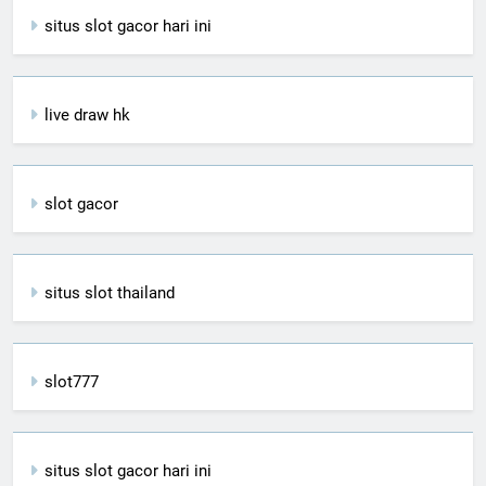
situs slot gacor hari ini
live draw hk
slot gacor
situs slot thailand
slot777
situs slot gacor hari ini