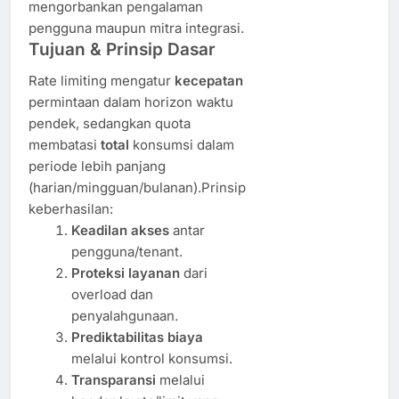
mengorbankan pengalaman
pengguna maupun mitra integrasi.
Tujuan & Prinsip Dasar
Rate limiting mengatur
kecepatan
permintaan dalam horizon waktu
pendek, sedangkan quota
membatasi
total
konsumsi dalam
periode lebih panjang
(harian/mingguan/bulanan).Prinsip
keberhasilan:
Keadilan akses
antar
pengguna/tenant.
Proteksi layanan
dari
overload dan
penyalahgunaan.
Prediktabilitas biaya
melalui kontrol konsumsi.
Transparansi
melalui