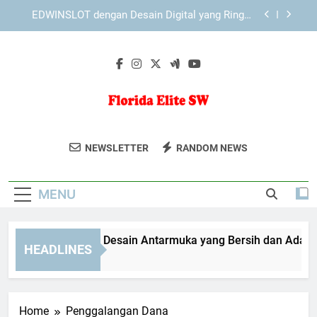
Skip
LEBAH4D dengan Desain Digital yang Ringan dan
to
Adaptif
content
KAYA787 dan Penerapan Sistem Responsif untuk
Pengguna Modern
LEBAH4D dengan Desain Antarmuka yang Bersih
dan Adaptif
EDWINSLOT dengan Desain Digital yang Ringan
dan Adaptif
Florida Elite SW
Bergabunglah Dengan Komunitas
LEBAH4D dengan Desain Digital yang Ringan dan
NEWSLETTER
RANDOM NEWS
Adaptif
Olahraga Dan Kesehatan Di Florida Elite
KAYA787 dan Penerapan Sistem Responsif untuk
SW. Untuk Hidup Sehat Dan Aktif.
Pengguna Modern
MENU
EBAH4D dengan Desain Antarmuka yang Bersih dan Adaptif
HEADLINES
Weeks Ago
Home
Penggalangan Dana