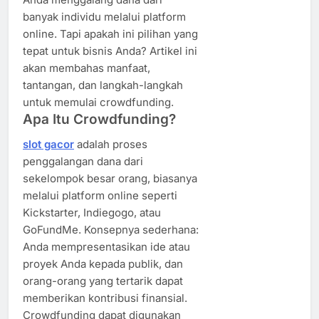
banyak individu melalui platform
online. Tapi apakah ini pilihan yang
tepat untuk bisnis Anda? Artikel ini
akan membahas manfaat,
tantangan, dan langkah-langkah
untuk memulai crowdfunding.
Apa Itu Crowdfunding?
slot gacor
adalah proses
penggalangan dana dari
sekelompok besar orang, biasanya
melalui platform online seperti
Kickstarter, Indiegogo, atau
GoFundMe. Konsepnya sederhana:
Anda mempresentasikan ide atau
proyek Anda kepada publik, dan
orang-orang yang tertarik dapat
memberikan kontribusi finansial.
Crowdfunding dapat digunakan