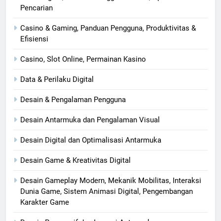
Pencarian
Casino & Gaming, Panduan Pengguna, Produktivitas &
Efisiensi
Casino, Slot Online, Permainan Kasino
Data & Perilaku Digital
Desain & Pengalaman Pengguna
Desain Antarmuka dan Pengalaman Visual
Desain Digital dan Optimalisasi Antarmuka
Desain Game & Kreativitas Digital
Desain Gameplay Modern, Mekanik Mobilitas, Interaksi
Dunia Game, Sistem Animasi Digital, Pengembangan
Karakter Game