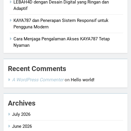
LEBAH4D dengan Desain Digital yang Ringan dan
Adaptif
KAYA787 dan Penerapan Sistem Responsif untuk
Pengguna Modern
Cara Menjaga Pengalaman Akses KAYA787 Tetap
Nyaman
Recent Comments
A WordPress Commenter
on
Hello world!
Archives
July 2026
June 2026