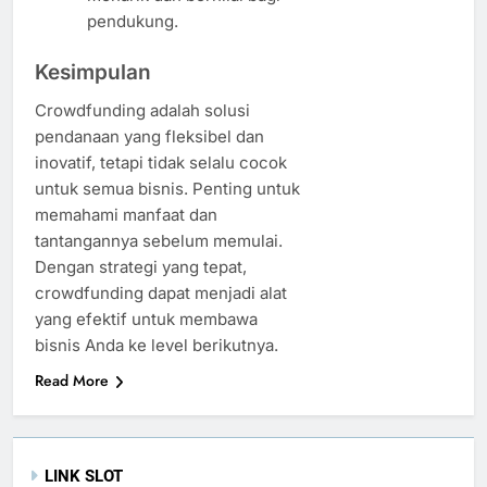
pendukung.
Kesimpulan
Crowdfunding adalah solusi
pendanaan yang fleksibel dan
inovatif, tetapi tidak selalu cocok
untuk semua bisnis. Penting untuk
memahami manfaat dan
tantangannya sebelum memulai.
Dengan strategi yang tepat,
crowdfunding dapat menjadi alat
yang efektif untuk membawa
bisnis Anda ke level berikutnya.
Read More
LINK SLOT