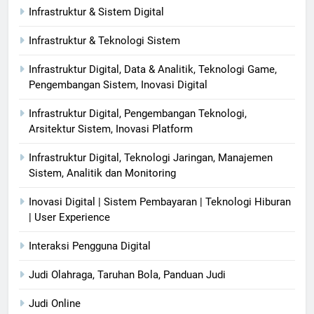
Infrastruktur & Sistem Digital
Infrastruktur & Teknologi Sistem
Infrastruktur Digital, Data & Analitik, Teknologi Game,
Pengembangan Sistem, Inovasi Digital
Infrastruktur Digital, Pengembangan Teknologi,
Arsitektur Sistem, Inovasi Platform
Infrastruktur Digital, Teknologi Jaringan, Manajemen
Sistem, Analitik dan Monitoring
Inovasi Digital | Sistem Pembayaran | Teknologi Hiburan
| User Experience
Interaksi Pengguna Digital
Judi Olahraga, Taruhan Bola, Panduan Judi
Judi Online