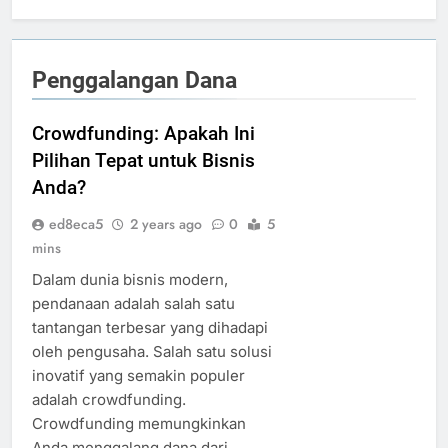
Penggalangan Dana
Crowdfunding: Apakah Ini
Pilihan Tepat untuk Bisnis
Anda?
ed8eca5
2 years ago
0
5
mins
Dalam dunia bisnis modern,
pendanaan adalah salah satu
tantangan terbesar yang dihadapi
oleh pengusaha. Salah satu solusi
inovatif yang semakin populer
adalah crowdfunding.
Crowdfunding memungkinkan
Anda menggalang dana dari