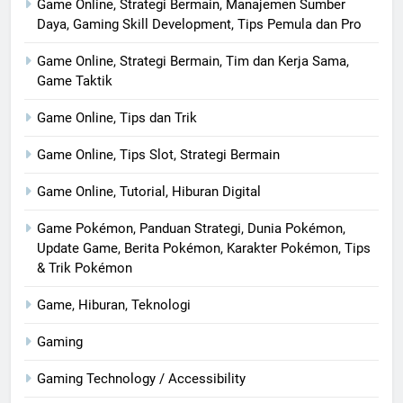
Game Online, Strategi Bermain, Manajemen Sumber
Daya, Gaming Skill Development, Tips Pemula dan Pro
Game Online, Strategi Bermain, Tim dan Kerja Sama,
Game Taktik
Game Online, Tips dan Trik
Game Online, Tips Slot, Strategi Bermain
Game Online, Tutorial, Hiburan Digital
Game Pokémon, Panduan Strategi, Dunia Pokémon,
Update Game, Berita Pokémon, Karakter Pokémon, Tips
& Trik Pokémon
Game, Hiburan, Teknologi
Gaming
Gaming Technology / Accessibility