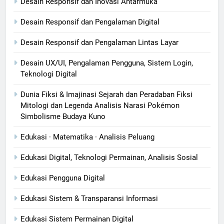
Desain Responsif dan Inovasi Antarmuka
Desain Responsif dan Pengalaman Digital
Desain Responsif dan Pengalaman Lintas Layar
Desain UX/UI, Pengalaman Pengguna, Sistem Login,
Teknologi Digital
Dunia Fiksi & Imajinasi Sejarah dan Peradaban Fiksi
Mitologi dan Legenda Analisis Narasi Pokémon
Simbolisme Budaya Kuno
Edukasi · Matematika · Analisis Peluang
Edukasi Digital, Teknologi Permainan, Analisis Sosial
Edukasi Pengguna Digital
Edukasi Sistem & Transparansi Informasi
Edukasi Sistem Permainan Digital