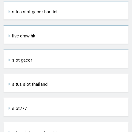
situs slot gacor hari ini
live draw hk
slot gacor
situs slot thailand
slot777