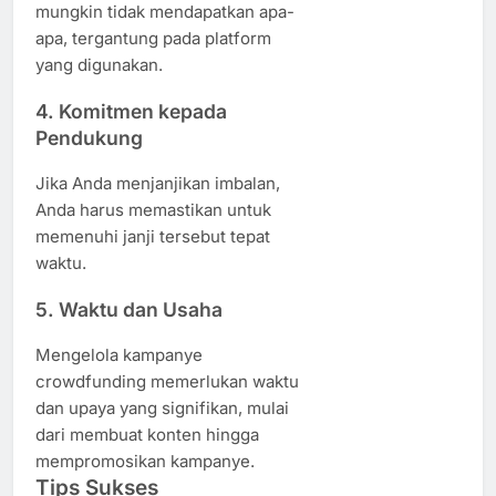
mungkin tidak mendapatkan apa-
apa, tergantung pada platform
yang digunakan.
4. Komitmen kepada
Pendukung
Jika Anda menjanjikan imbalan,
Anda harus memastikan untuk
memenuhi janji tersebut tepat
waktu.
5. Waktu dan Usaha
Mengelola kampanye
crowdfunding memerlukan waktu
dan upaya yang signifikan, mulai
dari membuat konten hingga
mempromosikan kampanye.
Tips Sukses