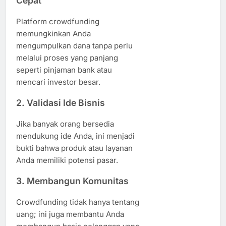
Cepat
Platform crowdfunding
memungkinkan Anda
mengumpulkan dana tanpa perlu
melalui proses yang panjang
seperti pinjaman bank atau
mencari investor besar.
2. Validasi Ide Bisnis
Jika banyak orang bersedia
mendukung ide Anda, ini menjadi
bukti bahwa produk atau layanan
Anda memiliki potensi pasar.
3. Membangun Komunitas
Crowdfunding tidak hanya tentang
uang; ini juga membantu Anda