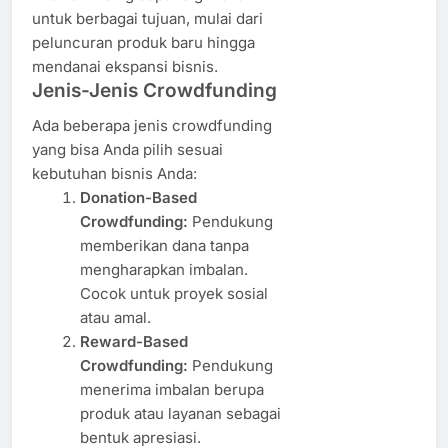
untuk berbagai tujuan, mulai dari
peluncuran produk baru hingga
mendanai ekspansi bisnis.
Jenis-Jenis Crowdfunding
Ada beberapa jenis crowdfunding
yang bisa Anda pilih sesuai
kebutuhan bisnis Anda:
Donation-Based
Crowdfunding:
Pendukung
memberikan dana tanpa
mengharapkan imbalan.
Cocok untuk proyek sosial
atau amal.
Reward-Based
Crowdfunding:
Pendukung
menerima imbalan berupa
produk atau layanan sebagai
bentuk apresiasi.