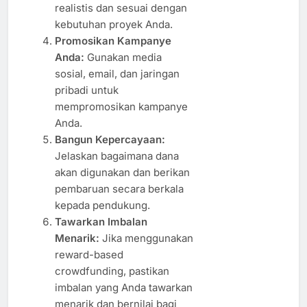
realistis dan sesuai dengan
kebutuhan proyek Anda.
Promosikan Kampanye
Anda:
Gunakan media
sosial, email, dan jaringan
pribadi untuk
mempromosikan kampanye
Anda.
Bangun Kepercayaan:
Jelaskan bagaimana dana
akan digunakan dan berikan
pembaruan secara berkala
kepada pendukung.
Tawarkan Imbalan
Menarik:
Jika menggunakan
reward-based
crowdfunding, pastikan
imbalan yang Anda tawarkan
menarik dan bernilai bagi