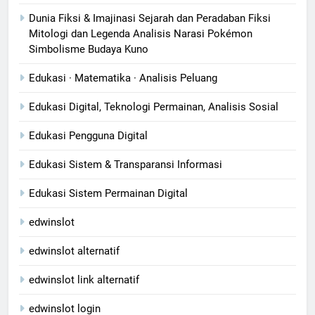
Dunia Fiksi & Imajinasi Sejarah dan Peradaban Fiksi
Mitologi dan Legenda Analisis Narasi Pokémon
Simbolisme Budaya Kuno
Edukasi · Matematika · Analisis Peluang
Edukasi Digital, Teknologi Permainan, Analisis Sosial
Edukasi Pengguna Digital
Edukasi Sistem & Transparansi Informasi
Edukasi Sistem Permainan Digital
edwinslot
edwinslot alternatif
edwinslot link alternatif
edwinslot login