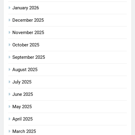
January 2026
December 2025
November 2025
October 2025
September 2025
August 2025
July 2025
June 2025
May 2025
April 2025
March 2025