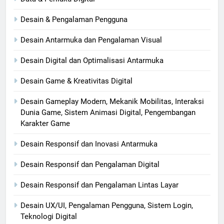
Desain & Pengalaman Pengguna
Desain Antarmuka dan Pengalaman Visual
Desain Digital dan Optimalisasi Antarmuka
Desain Game & Kreativitas Digital
Desain Gameplay Modern, Mekanik Mobilitas, Interaksi
Dunia Game, Sistem Animasi Digital, Pengembangan
Karakter Game
Desain Responsif dan Inovasi Antarmuka
Desain Responsif dan Pengalaman Digital
Desain Responsif dan Pengalaman Lintas Layar
Desain UX/UI, Pengalaman Pengguna, Sistem Login,
Teknologi Digital