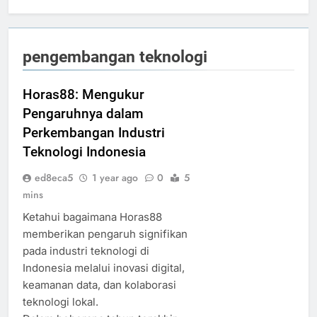
pengembangan teknologi
Horas88: Mengukur
Pengaruhnya dalam
Perkembangan Industri
Teknologi Indonesia
ed8eca5
1 year ago
0
5
mins
Ketahui bagaimana Horas88
memberikan pengaruh signifikan
pada industri teknologi di
Indonesia melalui inovasi digital,
keamanan data, dan kolaborasi
teknologi lokal.