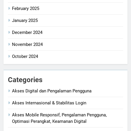
February 2025
January 2025
December 2024
November 2024
October 2024
Categories
Akses Digital dan Pengalaman Pengguna
Akses Internasional & Stabilitas Login
Akses Mobile Responsif, Pengalaman Pengguna,
Optimasi Perangkat, Keamanan Digital