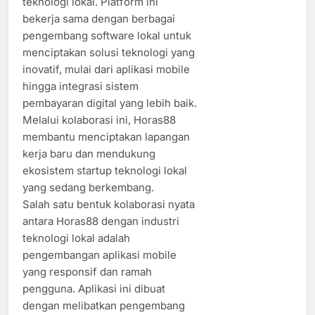
teknologi lokal. Platform ini
bekerja sama dengan berbagai
pengembang software lokal untuk
menciptakan solusi teknologi yang
inovatif, mulai dari aplikasi mobile
hingga integrasi sistem
pembayaran digital yang lebih baik.
Melalui kolaborasi ini, Horas88
membantu menciptakan lapangan
kerja baru dan mendukung
ekosistem startup teknologi lokal
yang sedang berkembang.
Salah satu bentuk kolaborasi nyata
antara Horas88 dengan industri
teknologi lokal adalah
pengembangan aplikasi mobile
yang responsif dan ramah
pengguna. Aplikasi ini dibuat
dengan melibatkan pengembang