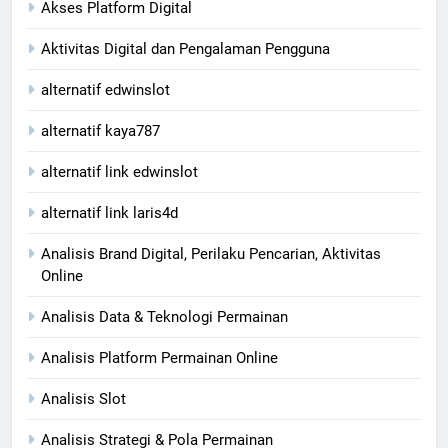
Akses Platform Digital
Aktivitas Digital dan Pengalaman Pengguna
alternatif edwinslot
alternatif kaya787
alternatif link edwinslot
alternatif link laris4d
Analisis Brand Digital, Perilaku Pencarian, Aktivitas
Online
Analisis Data & Teknologi Permainan
Analisis Platform Permainan Online
Analisis Slot
Analisis Strategi & Pola Permainan