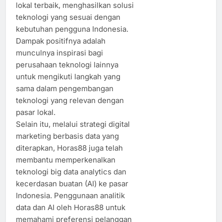
lokal terbaik, menghasilkan solusi
teknologi yang sesuai dengan
kebutuhan pengguna Indonesia.
Dampak positifnya adalah
munculnya inspirasi bagi
perusahaan teknologi lainnya
untuk mengikuti langkah yang
sama dalam pengembangan
teknologi yang relevan dengan
pasar lokal.
Selain itu, melalui strategi digital
marketing berbasis data yang
diterapkan, Horas88 juga telah
membantu memperkenalkan
teknologi big data analytics dan
kecerdasan buatan (AI) ke pasar
Indonesia. Penggunaan analitik
data dan AI oleh Horas88 untuk
memahami preferensi pelanggan