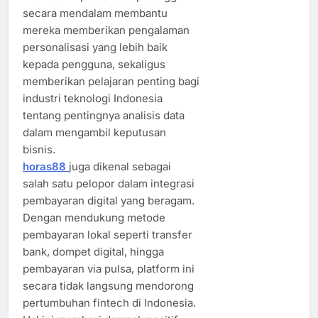
secara mendalam membantu
mereka memberikan pengalaman
personalisasi yang lebih baik
kepada pengguna, sekaligus
memberikan pelajaran penting bagi
industri teknologi Indonesia
tentang pentingnya analisis data
dalam mengambil keputusan
bisnis.
horas88
juga dikenal sebagai
salah satu pelopor dalam integrasi
pembayaran digital yang beragam.
Dengan mendukung metode
pembayaran lokal seperti transfer
bank, dompet digital, hingga
pembayaran via pulsa, platform ini
secara tidak langsung mendorong
pertumbuhan fintech di Indonesia.