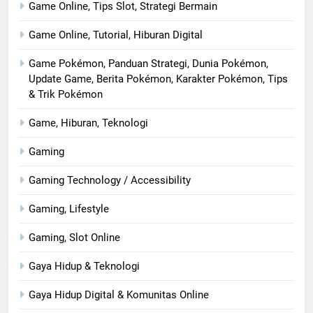
Game Online, Tips Slot, Strategi Bermain
Game Online, Tutorial, Hiburan Digital
Game Pokémon, Panduan Strategi, Dunia Pokémon,
Update Game, Berita Pokémon, Karakter Pokémon, Tips
& Trik Pokémon
Game, Hiburan, Teknologi
Gaming
Gaming Technology / Accessibility
Gaming, Lifestyle
Gaming, Slot Online
Gaya Hidup & Teknologi
Gaya Hidup Digital & Komunitas Online