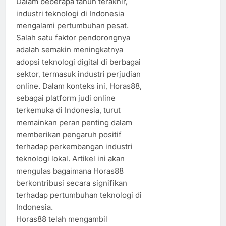
Dalam beberapa tahun terakhir,
industri teknologi di Indonesia
mengalami pertumbuhan pesat.
Salah satu faktor pendorongnya
adalah semakin meningkatnya
adopsi teknologi digital di berbagai
sektor, termasuk industri perjudian
online. Dalam konteks ini, Horas88,
sebagai platform judi online
terkemuka di Indonesia, turut
memainkan peran penting dalam
memberikan pengaruh positif
terhadap perkembangan industri
teknologi lokal. Artikel ini akan
mengulas bagaimana Horas88
berkontribusi secara signifikan
terhadap pertumbuhan teknologi di
Indonesia.
Horas88 telah mengambil