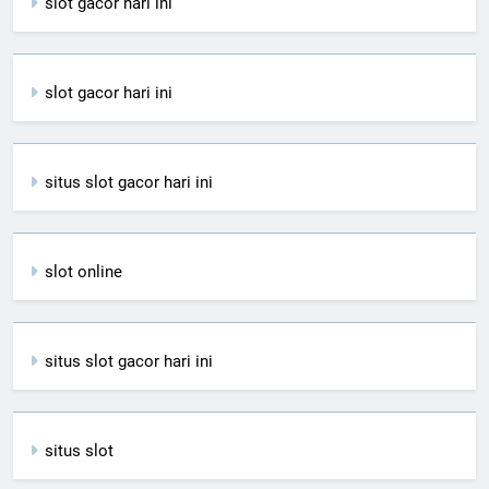
slot gacor hari ini
slot gacor hari ini
situs slot gacor hari ini
slot online
situs slot gacor hari ini
situs slot