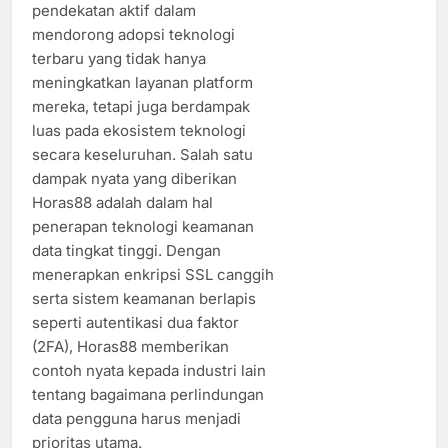
pendekatan aktif dalam
mendorong adopsi teknologi
terbaru yang tidak hanya
meningkatkan layanan platform
mereka, tetapi juga berdampak
luas pada ekosistem teknologi
secara keseluruhan. Salah satu
dampak nyata yang diberikan
Horas88 adalah dalam hal
penerapan teknologi keamanan
data tingkat tinggi. Dengan
menerapkan enkripsi SSL canggih
serta sistem keamanan berlapis
seperti autentikasi dua faktor
(2FA), Horas88 memberikan
contoh nyata kepada industri lain
tentang bagaimana perlindungan
data pengguna harus menjadi
prioritas utama.