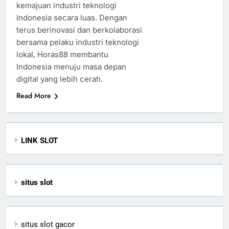
kemajuan industri teknologi
Indonesia secara luas. Dengan
terus berinovasi dan berkolaborasi
bersama pelaku industri teknologi
lokal, Horas88 membantu
Indonesia menuju masa depan
digital yang lebih cerah.
Read More
LINK SLOT
situs slot
situs slot gacor