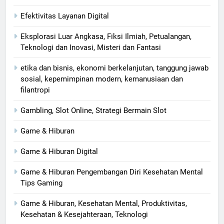
Efektivitas Layanan Digital
Eksplorasi Luar Angkasa, Fiksi Ilmiah, Petualangan,
Teknologi dan Inovasi, Misteri dan Fantasi
etika dan bisnis, ekonomi berkelanjutan, tanggung jawab
sosial, kepemimpinan modern, kemanusiaan dan
filantropi
Gambling, Slot Online, Strategi Bermain Slot
Game & Hiburan
Game & Hiburan Digital
Game & Hiburan Pengembangan Diri Kesehatan Mental
Tips Gaming
Game & Hiburan, Kesehatan Mental, Produktivitas,
Kesehatan & Kesejahteraan, Teknologi