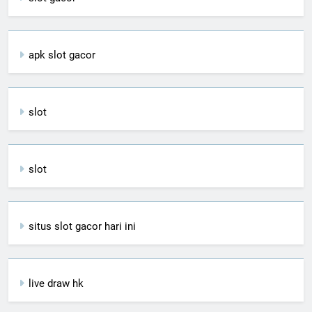
apk slot gacor
slot
slot
situs slot gacor hari ini
live draw hk