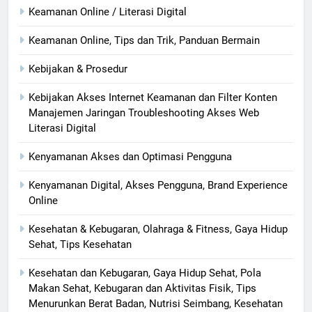
Keamanan Online / Literasi Digital
Keamanan Online, Tips dan Trik, Panduan Bermain
Kebijakan & Prosedur
Kebijakan Akses Internet Keamanan dan Filter Konten
Manajemen Jaringan Troubleshooting Akses Web
Literasi Digital
Kenyamanan Akses dan Optimasi Pengguna
Kenyamanan Digital, Akses Pengguna, Brand Experience
Online
Kesehatan & Kebugaran, Olahraga & Fitness, Gaya Hidup
Sehat, Tips Kesehatan
Kesehatan dan Kebugaran, Gaya Hidup Sehat, Pola
Makan Sehat, Kebugaran dan Aktivitas Fisik, Tips
Menurunkan Berat Badan, Nutrisi Seimbang, Kesehatan