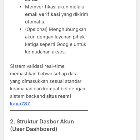
Memverifikasi akun melalui
email verifikasi
yang dikirim
otomatis.
(Opsional) Menghubungkan
akun dengan layanan pihak
ketiga seperti Google untuk
kemudahan akses.
Sistem validasi real-time
memastikan bahwa setiap data
yang dimasukkan sesuai standar
keamanan dan kompatibel dengan
sistem backend
situs resmi
kaya787
.
2.
Struktur Dasbor Akun
(User Dashboard)