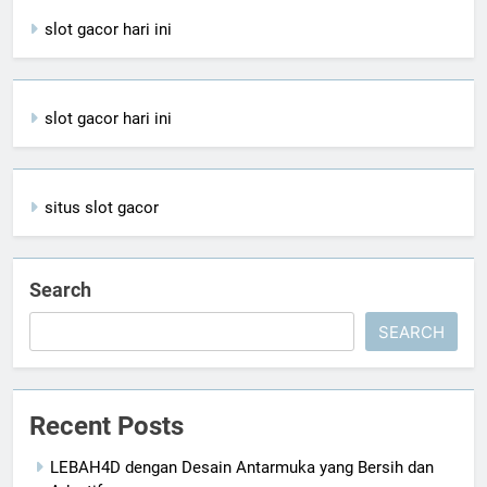
slot gacor hari ini
slot gacor hari ini
situs slot gacor
Search
SEARCH
Recent Posts
LEBAH4D dengan Desain Antarmuka yang Bersih dan