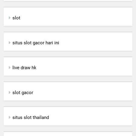
slot
situs slot gacor hari ini
live draw hk
slot gacor
situs slot thailand