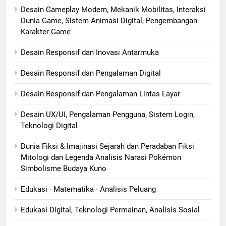
Desain Gameplay Modern, Mekanik Mobilitas, Interaksi
Dunia Game, Sistem Animasi Digital, Pengembangan
Karakter Game
Desain Responsif dan Inovasi Antarmuka
Desain Responsif dan Pengalaman Digital
Desain Responsif dan Pengalaman Lintas Layar
Desain UX/UI, Pengalaman Pengguna, Sistem Login,
Teknologi Digital
Dunia Fiksi & Imajinasi Sejarah dan Peradaban Fiksi
Mitologi dan Legenda Analisis Narasi Pokémon
Simbolisme Budaya Kuno
Edukasi · Matematika · Analisis Peluang
Edukasi Digital, Teknologi Permainan, Analisis Sosial