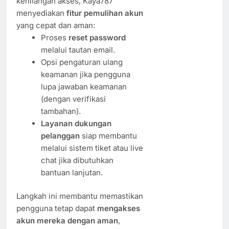
kehilangan akses, Kaya787
menyediakan
fitur pemulihan akun
yang cepat dan aman:
Proses
reset password
melalui tautan email.
Opsi pengaturan ulang
keamanan jika pengguna
lupa jawaban keamanan
(dengan verifikasi
tambahan).
Layanan dukungan
pelanggan
siap membantu
melalui sistem tiket atau live
chat jika dibutuhkan
bantuan lanjutan.
Langkah ini membantu memastikan
pengguna tetap dapat
mengakses
akun mereka dengan aman
,