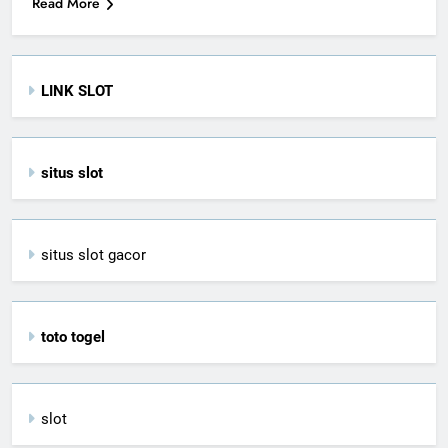
Read More
LINK SLOT
situs slot
situs slot gacor
toto togel
slot