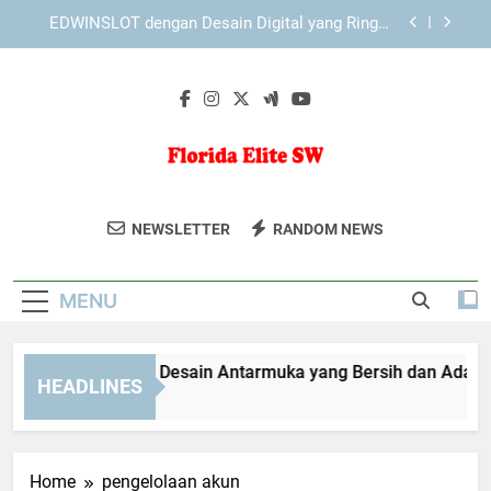
Skip
LEBAH4D dengan Desain Digital yang Ringan dan
to
Adaptif
content
KAYA787 dan Penerapan Sistem Responsif untuk
Pengguna Modern
LEBAH4D dengan Desain Antarmuka yang Bersih
dan Adaptif
EDWINSLOT dengan Desain Digital yang Ringan
dan Adaptif
Florida Elite SW
Bergabunglah Dengan Komunitas
LEBAH4D dengan Desain Digital yang Ringan dan
NEWSLETTER
RANDOM NEWS
Adaptif
Olahraga Dan Kesehatan Di Florida Elite
KAYA787 dan Penerapan Sistem Responsif untuk
SW. Untuk Hidup Sehat Dan Aktif.
Pengguna Modern
MENU
BAH4D dengan Desain Antarmuka yang Bersih dan Adaptif
HEADLINES
Weeks Ago
Home
pengelolaan akun