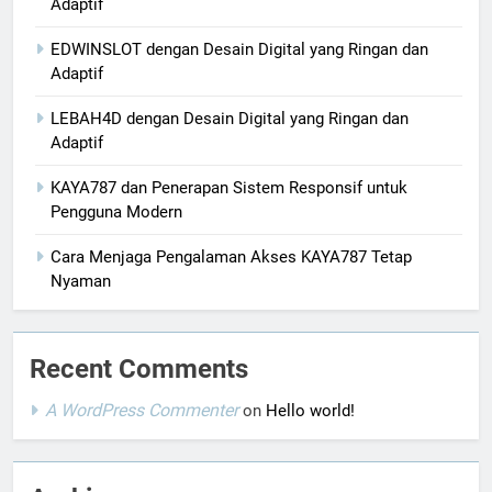
Adaptif
EDWINSLOT dengan Desain Digital yang Ringan dan
Adaptif
LEBAH4D dengan Desain Digital yang Ringan dan
Adaptif
KAYA787 dan Penerapan Sistem Responsif untuk
Pengguna Modern
Cara Menjaga Pengalaman Akses KAYA787 Tetap
Nyaman
Recent Comments
A WordPress Commenter
on
Hello world!