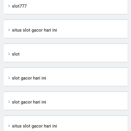
slot777
situs slot gacor hari ini
slot
slot gacor hari ini
slot gacor hari ini
situs slot gacor hari ini