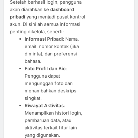
Setelah berhasil login, pengguna
akan diarahkan ke
dashboard
pribadi
yang menjadi pusat kontrol
akun. Di sinilah semua informasi
penting dikelola, seperti:
Informasi Pribadi
: Nama,
email, nomor kontak (jika
diminta), dan preferensi
bahasa.
Foto Profil dan Bio
:
Pengguna dapat
mengunggah foto dan
menambahkan deskripsi
singkat.
Riwayat Aktivitas
:
Menampilkan histori login,
pembaruan data, atau
aktivitas terkait fitur lain
yang digunakan.