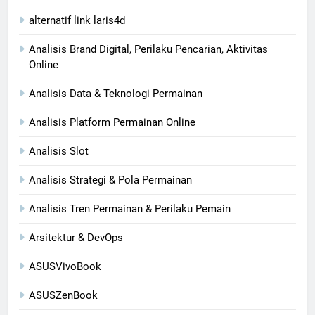
alternatif link laris4d
Analisis Brand Digital, Perilaku Pencarian, Aktivitas
Online
Analisis Data & Teknologi Permainan
Analisis Platform Permainan Online
Analisis Slot
Analisis Strategi & Pola Permainan
Analisis Tren Permainan & Perilaku Pemain
Arsitektur & DevOps
ASUSVivoBook
ASUSZenBook