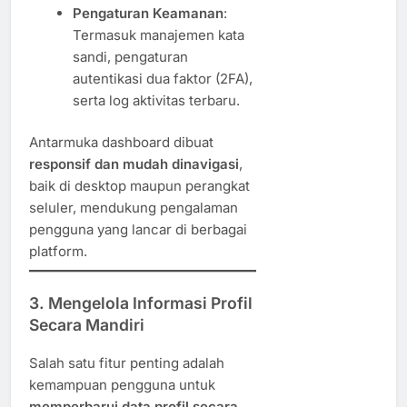
Pengaturan Keamanan
:
Termasuk manajemen kata
sandi, pengaturan
autentikasi dua faktor (2FA),
serta log aktivitas terbaru.
Antarmuka dashboard dibuat
responsif dan mudah dinavigasi
,
baik di desktop maupun perangkat
seluler, mendukung pengalaman
pengguna yang lancar di berbagai
platform.
3.
Mengelola Informasi Profil
Secara Mandiri
Salah satu fitur penting adalah
kemampuan pengguna untuk
memperbarui data profil secara