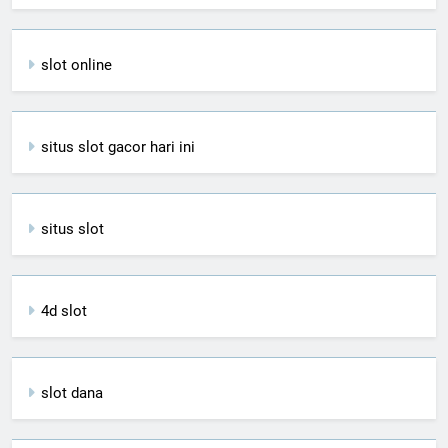
slot online
situs slot gacor hari ini
situs slot
4d slot
slot dana