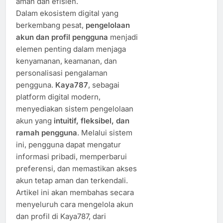
aman dan efisien.
Dalam ekosistem digital yang
berkembang pesat,
pengelolaan
akun dan profil pengguna
menjadi
elemen penting dalam menjaga
kenyamanan, keamanan, dan
personalisasi pengalaman
pengguna.
Kaya787
, sebagai
platform digital modern,
menyediakan sistem pengelolaan
akun yang
intuitif, fleksibel, dan
ramah pengguna
. Melalui sistem
ini, pengguna dapat mengatur
informasi pribadi, memperbarui
preferensi, dan memastikan akses
akun tetap aman dan terkendali.
Artikel ini akan membahas secara
menyeluruh cara mengelola akun
dan profil di Kaya787, dari