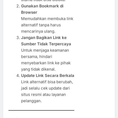
Gunakan Bookmark di
Browser
Memudahkan membuka link
alternatif tanpa harus
mencarinya ulang.
Jangan Bagikan Link ke
Sumber Tidak Terpercaya
Untuk menjaga keamanan
bersama, hindari
menyebarkan link ke pihak
yang tidak dikenal.
Update Link Secara Berkala
Link alternatif bisa berubah,
jadi selalu cek update dari
situs resmi atau layanan
pelanggan.