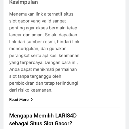
Kesimpulan
Menemukan link alternatif situs
slot gacor yang valid sangat
penting agar akses bermain tetap
lancar dan aman. Selalu dapatkan
link dari sumber resmi, hindari link
mencurigakan, dan gunakan
perangkat serta aplikasi keamanan
yang terpercaya. Dengan cara ini,
Anda dapat menikmati permainan
slot tanpa terganggu oleh
pemblokiran dan tetap terlindungi
dari risiko keamanan.
Read More
Mengapa Memilih LARIS4D
sebagai Situs Slot Gacor?