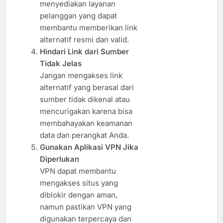
menyediakan layanan
pelanggan yang dapat
membantu memberikan link
alternatif resmi dan valid.
Hindari Link dari Sumber
Tidak Jelas
Jangan mengakses link
alternatif yang berasal dari
sumber tidak dikenal atau
mencurigakan karena bisa
membahayakan keamanan
data dan perangkat Anda.
Gunakan Aplikasi VPN Jika
Diperlukan
VPN dapat membantu
mengakses situs yang
diblokir dengan aman,
namun pastikan VPN yang
digunakan terpercaya dan