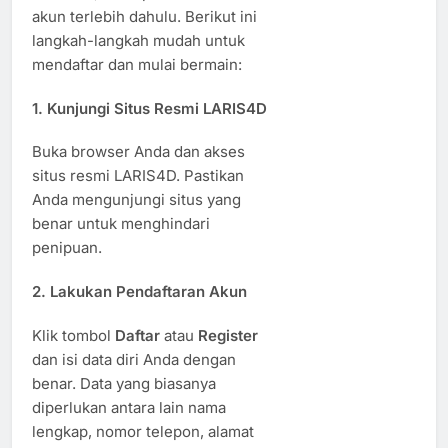
akun terlebih dahulu. Berikut ini
langkah-langkah mudah untuk
mendaftar dan mulai bermain:
1.
Kunjungi Situs Resmi LARIS4D
Buka browser Anda dan akses
situs resmi LARIS4D. Pastikan
Anda mengunjungi situs yang
benar untuk menghindari
penipuan.
2.
Lakukan Pendaftaran Akun
Klik tombol
Daftar
atau
Register
dan isi data diri Anda dengan
benar. Data yang biasanya
diperlukan antara lain nama
lengkap, nomor telepon, alamat