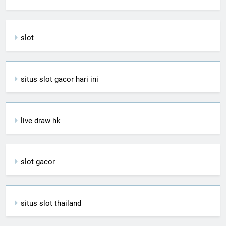
slot
situs slot gacor hari ini
live draw hk
slot gacor
situs slot thailand