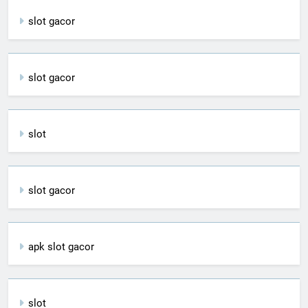
slot gacor
slot gacor
slot
slot gacor
apk slot gacor
slot