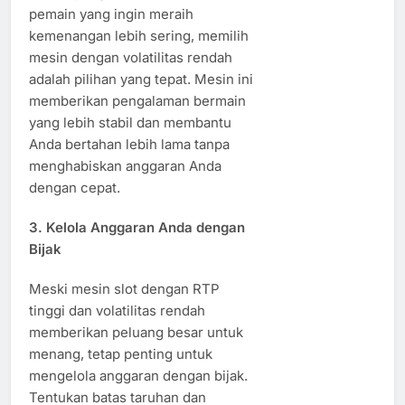
pemain yang ingin meraih
kemenangan lebih sering, memilih
mesin dengan volatilitas rendah
adalah pilihan yang tepat. Mesin ini
memberikan pengalaman bermain
yang lebih stabil dan membantu
Anda bertahan lebih lama tanpa
menghabiskan anggaran Anda
dengan cepat.
3.
Kelola Anggaran Anda dengan
Bijak
Meski mesin slot dengan RTP
tinggi dan volatilitas rendah
memberikan peluang besar untuk
menang, tetap penting untuk
mengelola anggaran dengan bijak.
Tentukan batas taruhan dan