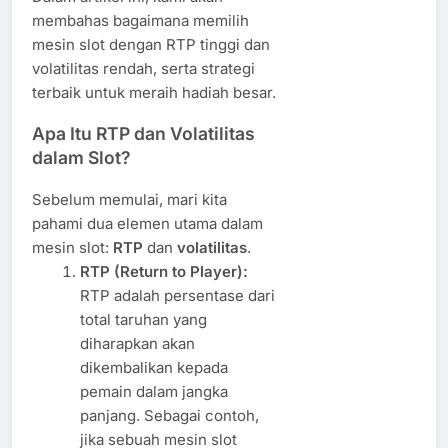
membahas bagaimana memilih
mesin slot dengan RTP tinggi dan
volatilitas rendah, serta strategi
terbaik untuk meraih hadiah besar.
Apa Itu RTP dan Volatilitas
dalam Slot?
Sebelum memulai, mari kita
pahami dua elemen utama dalam
mesin slot:
RTP
dan
volatilitas
.
RTP (Return to Player):
RTP adalah persentase dari
total taruhan yang
diharapkan akan
dikembalikan kepada
pemain dalam jangka
panjang. Sebagai contoh,
jika sebuah mesin slot