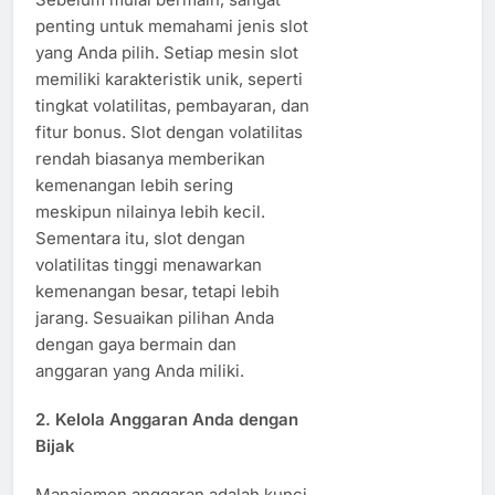
penting untuk memahami jenis slot
yang Anda pilih. Setiap mesin slot
memiliki karakteristik unik, seperti
tingkat volatilitas, pembayaran, dan
fitur bonus. Slot dengan volatilitas
rendah biasanya memberikan
kemenangan lebih sering
meskipun nilainya lebih kecil.
Sementara itu, slot dengan
volatilitas tinggi menawarkan
kemenangan besar, tetapi lebih
jarang. Sesuaikan pilihan Anda
dengan gaya bermain dan
anggaran yang Anda miliki.
2.
Kelola Anggaran Anda dengan
Bijak
Manajemen anggaran adalah kunci