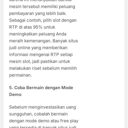
mesin tersebut memiliki peluang
pembayaran yang lebih baik.
Sebagai contoh, pilih slot dengan
RTP di atas 95% untuk
meningkatkan peluang Anda
meraih kemenangan. Banyak situs
judi online yang memberikan
informasi mengenai RTP setiap
mesin slot, jadi pastikan untuk
melakukan riset sebelum memilih
permainan.
5.
Coba Bermain dengan Mode
Demo
Sebelum menginvestasikan uang
sungguhan, cobalah bermain
dengan mode demo atau free play
yang tersedia di banyak situs judi