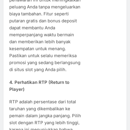
peluang Anda tanpa mengeluarkan
biaya tambahan. Fitur seperti
putaran gratis dan bonus deposit
dapat membantu Anda
memperpanjang waktu bermain
dan memberikan lebih banyak
kesempatan untuk menang.
Pastikan untuk selalu memeriksa
promosi yang sedang berlangsung
di situs slot yang Anda pilih.
4.
Perhatikan RTP (Return to
Player)
RTP adalah persentase dari total
taruhan yang dikembalikan ke
pemain dalam jangka panjang. Pilih
slot dengan RTP yang lebih tinggi,
karena ini menunjukkan bahwa