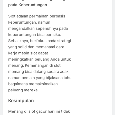
pada Keberuntungan
Slot adalah permainan berbasis
keberuntungan, namun
mengandalkan sepenuhnya pada
keberuntungan bisa berisiko.
Sebaliknya, berfokus pada strategi
yang solid dan memahami cara
kerja mesin slot dapat
meningkatkan peluang Anda untuk
menang. Kemenangan di slot
memang bisa datang secara acak,
namun pemain yang bijaksana tahu
bagaimana memaksimalkan
peluang mereka.
Kesimpulan
Menang di slot gacor hari ini tidak