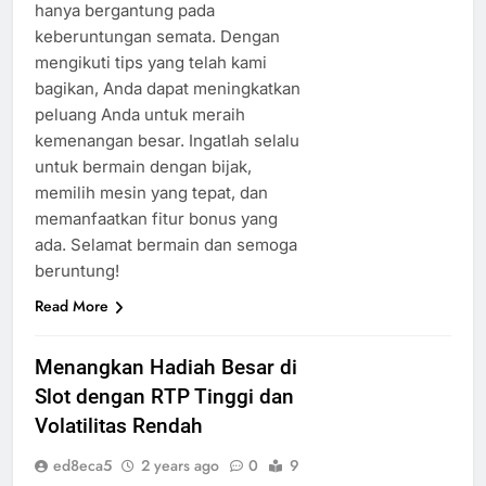
hanya bergantung pada
keberuntungan semata. Dengan
mengikuti tips yang telah kami
bagikan, Anda dapat meningkatkan
peluang Anda untuk meraih
kemenangan besar. Ingatlah selalu
untuk bermain dengan bijak,
memilih mesin yang tepat, dan
memanfaatkan fitur bonus yang
ada. Selamat bermain dan semoga
beruntung!
Read More
Menangkan Hadiah Besar di
Slot dengan RTP Tinggi dan
Volatilitas Rendah
ed8eca5
2 years ago
0
9