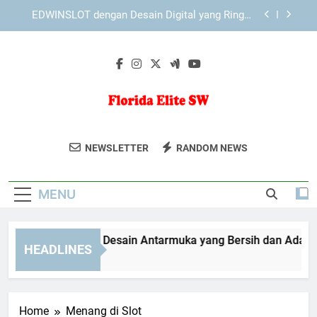
Skip
LEBAH4D dengan Desain Digital yang Ringan dan
to
Adaptif
content
KAYA787 dan Penerapan Sistem Responsif untuk
Pengguna Modern
LEBAH4D dengan Desain Antarmuka yang Bersih
dan Adaptif
EDWINSLOT dengan Desain Digital yang Ringan
dan Adaptif
Florida Elite SW
Bergabunglah Dengan Komunitas
LEBAH4D dengan Desain Digital yang Ringan dan
NEWSLETTER
RANDOM NEWS
Adaptif
Olahraga Dan Kesehatan Di Florida Elite
KAYA787 dan Penerapan Sistem Responsif untuk
SW. Untuk Hidup Sehat Dan Aktif.
Pengguna Modern
MENU
LEBAH4D dengan Desain Antarmuka yang Bersih dan Adaptif
HEADLINES
 Weeks Ago
Home
Menang di Slot