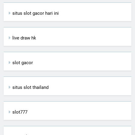
situs slot gacor hari ini
live draw hk
slot gacor
situs slot thailand
slot777