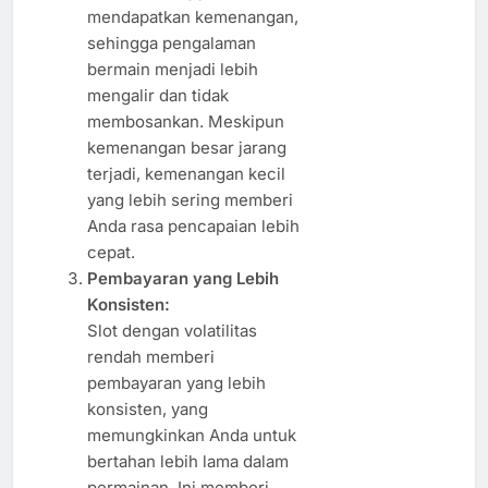
mendapatkan kemenangan,
sehingga pengalaman
bermain menjadi lebih
mengalir dan tidak
membosankan. Meskipun
kemenangan besar jarang
terjadi, kemenangan kecil
yang lebih sering memberi
Anda rasa pencapaian lebih
cepat.
Pembayaran yang Lebih
Konsisten:
Slot dengan volatilitas
rendah memberi
pembayaran yang lebih
konsisten, yang
memungkinkan Anda untuk
bertahan lebih lama dalam
permainan. Ini memberi