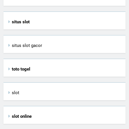
situs slot
situs slot gacor
toto togel
slot
slot online