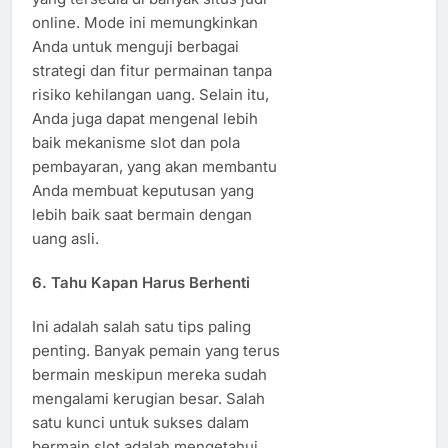
online. Mode ini memungkinkan
Anda untuk menguji berbagai
strategi dan fitur permainan tanpa
risiko kehilangan uang. Selain itu,
Anda juga dapat mengenal lebih
baik mekanisme slot dan pola
pembayaran, yang akan membantu
Anda membuat keputusan yang
lebih baik saat bermain dengan
uang asli.
6.
Tahu Kapan Harus Berhenti
Ini adalah salah satu tips paling
penting. Banyak pemain yang terus
bermain meskipun mereka sudah
mengalami kerugian besar. Salah
satu kunci untuk sukses dalam
bermain slot adalah mengetahui