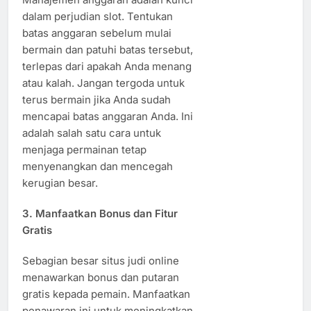
dalam perjudian slot. Tentukan
batas anggaran sebelum mulai
bermain dan patuhi batas tersebut,
terlepas dari apakah Anda menang
atau kalah. Jangan tergoda untuk
terus bermain jika Anda sudah
mencapai batas anggaran Anda. Ini
adalah salah satu cara untuk
menjaga permainan tetap
menyenangkan dan mencegah
kerugian besar.
3.
Manfaatkan Bonus dan Fitur
Gratis
Sebagian besar situs judi online
menawarkan bonus dan putaran
gratis kepada pemain. Manfaatkan
penawaran ini untuk meningkatkan