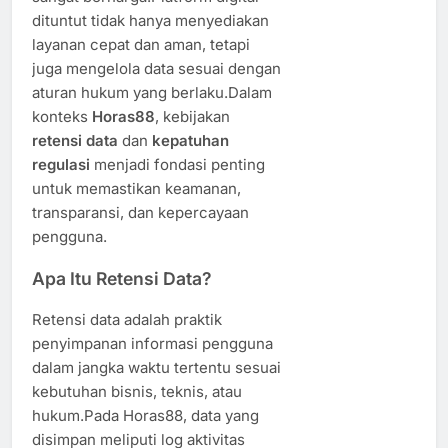
dituntut tidak hanya menyediakan
layanan cepat dan aman, tetapi
juga mengelola data sesuai dengan
aturan hukum yang berlaku.Dalam
konteks
Horas88
, kebijakan
retensi data
dan
kepatuhan
regulasi
menjadi fondasi penting
untuk memastikan keamanan,
transparansi, dan kepercayaan
pengguna.
Apa Itu Retensi Data?
Retensi data adalah praktik
penyimpanan informasi pengguna
dalam jangka waktu tertentu sesuai
kebutuhan bisnis, teknis, atau
hukum.Pada Horas88, data yang
disimpan meliputi log aktivitas