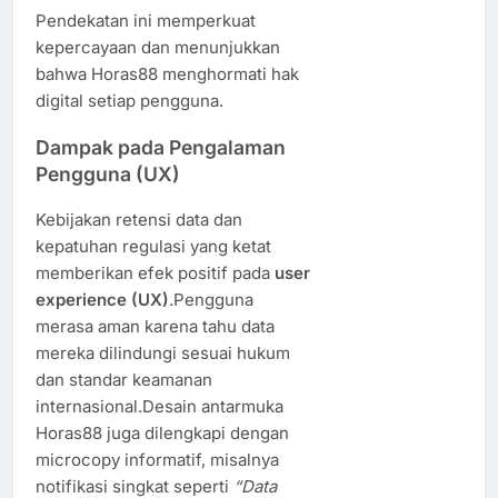
Pendekatan ini memperkuat
kepercayaan dan menunjukkan
bahwa Horas88 menghormati hak
digital setiap pengguna.
Dampak pada Pengalaman
Pengguna (UX)
Kebijakan retensi data dan
kepatuhan regulasi yang ketat
memberikan efek positif pada
user
experience (UX)
.Pengguna
merasa aman karena tahu data
mereka dilindungi sesuai hukum
dan standar keamanan
internasional.Desain antarmuka
Horas88 juga dilengkapi dengan
microcopy informatif, misalnya
notifikasi singkat seperti
“Data