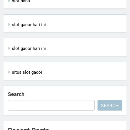
slot dana
slot gacor hari ini
slot gacor hari ini
situs slot gacor
Search
SEARCH