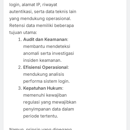
login, alamat IP, riwayat
autentikasi, serta data teknis lain
yang mendukung operasional.
Retensi data memiliki beberapa
tujuan utama:
Audit dan Keamanan
:
membantu mendeteksi
anomali serta investigasi
insiden keamanan.
Efisiensi Operasional
:
mendukung analisis
performa sistem login.
Kepatuhan Hukum
:
memenuhi kewajiban
regulasi yang mewajibkan
penyimpanan data dalam
periode tertentu.
Namun, prinsip yang dipegang