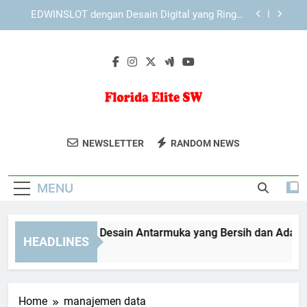
Skip
LEBAH4D dengan Desain Digital yang Ringan dan
to
Adaptif
content
KAYA787 dan Penerapan Sistem Responsif untuk
Pengguna Modern
LEBAH4D dengan Desain Antarmuka yang Bersih
dan Adaptif
EDWINSLOT dengan Desain Digital yang Ringan
dan Adaptif
Florida Elite SW
Bergabunglah Dengan Komunitas
LEBAH4D dengan Desain Digital yang Ringan dan
NEWSLETTER
RANDOM NEWS
Adaptif
Olahraga Dan Kesehatan Di Florida Elite
KAYA787 dan Penerapan Sistem Responsif untuk
SW. Untuk Hidup Sehat Dan Aktif.
Pengguna Modern
MENU
EBAH4D dengan Desain Antarmuka yang Bersih dan Adaptif
HEADLINES
Weeks Ago
Home
manajemen data