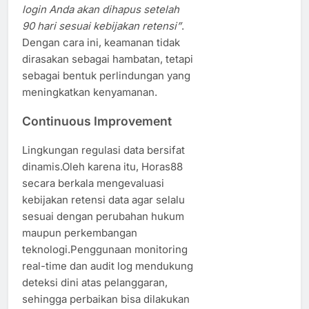
login Anda akan dihapus setelah
90 hari sesuai kebijakan retensi”
.
Dengan cara ini, keamanan tidak
dirasakan sebagai hambatan, tetapi
sebagai bentuk perlindungan yang
meningkatkan kenyamanan.
Continuous Improvement
Lingkungan regulasi data bersifat
dinamis.Oleh karena itu, Horas88
secara berkala mengevaluasi
kebijakan retensi data agar selalu
sesuai dengan perubahan hukum
maupun perkembangan
teknologi.Penggunaan monitoring
real-time dan audit log mendukung
deteksi dini atas pelanggaran,
sehingga perbaikan bisa dilakukan