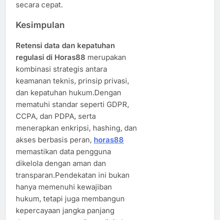
secara cepat.
Kesimpulan
Retensi data dan kepatuhan
regulasi di Horas88
merupakan
kombinasi strategis antara
keamanan teknis, prinsip privasi,
dan kepatuhan hukum.Dengan
mematuhi standar seperti GDPR,
CCPA, dan PDPA, serta
menerapkan enkripsi, hashing, dan
akses berbasis peran,
horas88
memastikan data pengguna
dikelola dengan aman dan
transparan.Pendekatan ini bukan
hanya memenuhi kewajiban
hukum, tetapi juga membangun
kepercayaan jangka panjang