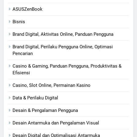
ASUSZenBook
Bisnis
Brand Digital, Aktivitas Online, Panduan Pengguna
Brand Digital, Perilaku Pengguna Online, Optimasi
Pencarian
Casino & Gaming, Panduan Pengguna, Produktivitas &
Efisiensi
Casino, Slot Online, Permainan Kasino
Data & Perilaku Digital
Desain & Pengalaman Pengguna
Desain Antarmuka dan Pengalaman Visual
Desain Digital dan Optimalisasi Antarmuka