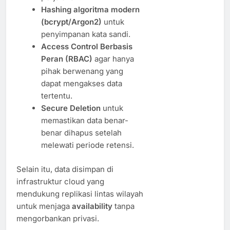
Hashing algoritma modern
(bcrypt/Argon2)
untuk
penyimpanan kata sandi.
Access Control Berbasis
Peran (RBAC)
agar hanya
pihak berwenang yang
dapat mengakses data
tertentu.
Secure Deletion
untuk
memastikan data benar-
benar dihapus setelah
melewati periode retensi.
Selain itu, data disimpan di
infrastruktur cloud yang
mendukung replikasi lintas wilayah
untuk menjaga
availability
tanpa
mengorbankan privasi.