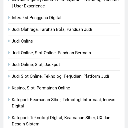
| User Experience
Interaksi Pengguna Digital
Judi Olahraga, Taruhan Bola, Panduan Judi
Judi Online
Judi Online, Slot Online, Panduan Bermain
Judi Online, Slot, Jackpot
Judi Slot Online, Teknologi Perjudian, Platform Judi
Kasino, Slot, Permainan Online
Kategori: Keamanan Siber, Teknologi Informasi, Inovasi
Digital
Kategori: Teknologi Digital, Keamanan Siber, UX dan
Desain Sistem