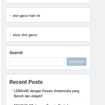
slot gacor hari ini
situs slot gacor
Search
SEARCH
Recent Posts
LEBAH4D dengan Desain Antarmuka yang
Bersih dan Adaptif