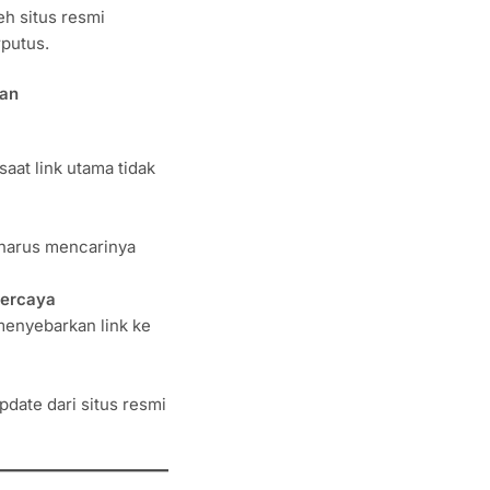
leh situs resmi
rputus.
man
saat link utama tidak
harus mencarinya
percaya
enyebarkan link ke
update dari situs resmi