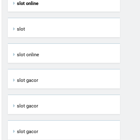
slot online
slot
slot online
slot gacor
slot gacor
slot gacor