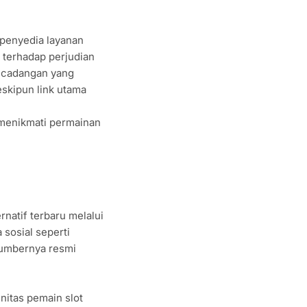
 penyedia layanan
 terhadap perjudian
es cadangan yang
skipun link utama
s menikmati permainan
natif terbaru melalui
 sosial seperti
sumbernya resmi
itas pemain slot