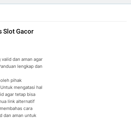
s Slot Gacor
g valid dan aman agar
Panduan lengkap dan
 oleh pihak
 Untuk mengatasi hal
id agar tetap bisa
a link alternatif
n membahas cara
lid dan aman untuk