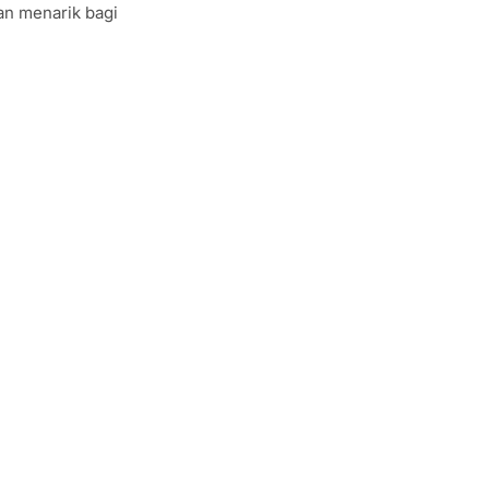
an menarik bagi