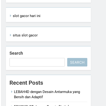
slot gacor hari ini
situs slot gacor
Search
SEARCH
Recent Posts
LEBAH4D dengan Desain Antarmuka yang
Bersih dan Adaptif