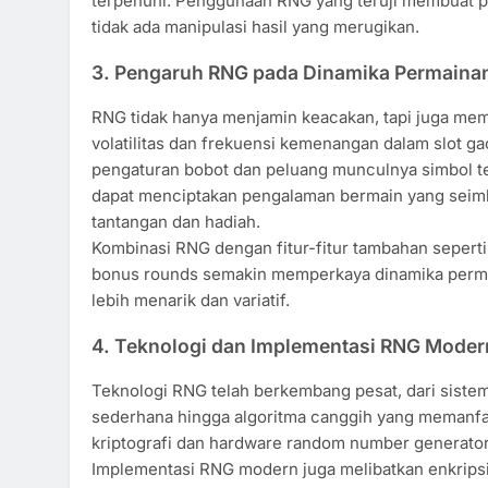
terpenuhi. Penggunaan RNG yang teruji membuat 
tidak ada manipulasi hasil yang merugikan.
3. Pengaruh RNG pada Dinamika Permainan
RNG tidak hanya menjamin keacakan, tapi juga mem
volatilitas dan frekuensi kemenangan dalam slot ga
pengaturan bobot dan peluang munculnya simbol 
dapat menciptakan pengalaman bermain yang seim
tantangan dan hadiah.
Kombinasi RNG dengan fitur-fitur tambahan seperti 
bonus rounds semakin memperkaya dinamika perm
lebih menarik dan variatif.
4. Teknologi dan Implementasi RNG Moder
Teknologi RNG telah berkembang pesat, dari sist
sederhana hingga algoritma canggih yang memanfa
kriptografi dan hardware random number generato
Implementasi RNG modern juga melibatkan enkrips