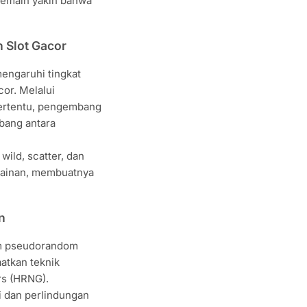
pemain yakin bahwa
 Slot Gacor
engaruhi tingkat
cor. Melalui
tertentu, pengembang
bang antara
wild, scatter, dan
ainan, membuatnya
n
em pseudorandom
atkan teknik
rs (HRNG).
i dan perlindungan