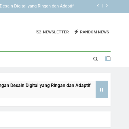
sain Digital yang Ringan dan Adaptif
sain Digital yang Ringan dan Adaptif
tem Responsif untuk Pengguna Modern
NEWSLETTER
RANDOM NEWS
n Antarmuka yang Bersih dan Adaptif
 SW. Untuk Hidup Sehat Dan Aktif.
sain Digital yang Ringan dan Adaptif
sain Digital yang Ringan dan Adaptif
tem Responsif untuk Pengguna Modern
igital yang Ringan dan Adaptif
KAYA787 dan Penerapa
3 Weeks Ago