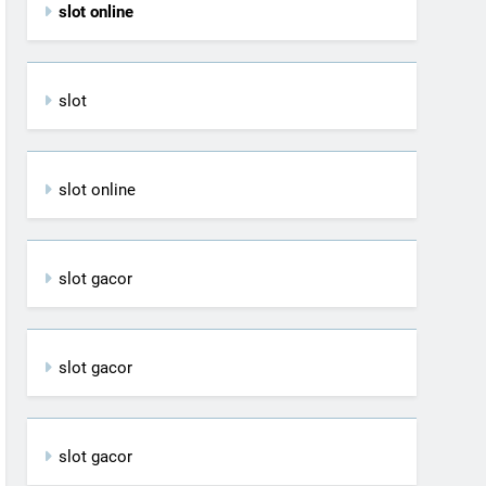
slot online
slot
slot online
slot gacor
slot gacor
slot gacor