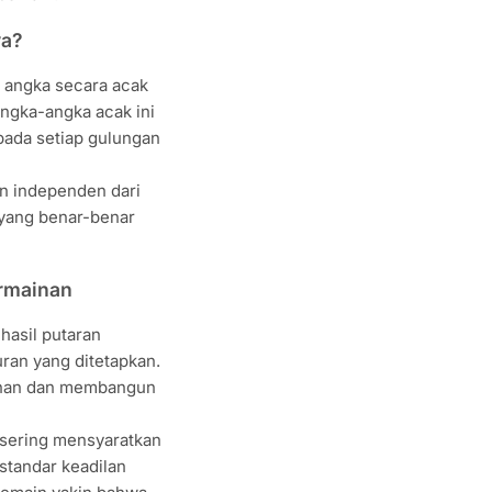
ya?
 angka secara acak
angka-angka acak ini
ada setiap gulungan
n independen dari
 yang benar-benar
ermainan
hasil putaran
uran yang ditetapkan.
ainan dan membangun
 sering mensyaratkan
standar keadilan