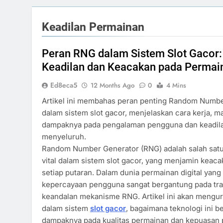
Keadilan Permainan
Peran RNG dalam Sistem Slot Gacor
Keadilan dan Keacakan pada Permain
Ed8eca5
12 Months Ago
0
4 Mins
Artikel ini membahas peran penting Random Numb
dalam sistem slot gacor, menjelaskan cara kerja, ma
dampaknya pada pengalaman pengguna dan keadil
menyeluruh.
Random Number Generator (RNG) adalah salah sat
vital dalam sistem slot gacor, yang menjamin keaca
setiap putaran. Dalam dunia permainan digital yang 
kepercayaan pengguna sangat bergantung pada tra
keandalan mekanisme RNG. Artikel ini akan mengu
dalam sistem
slot gacor
, bagaimana teknologi ini be
dampaknya pada kualitas permainan dan kepuasan 