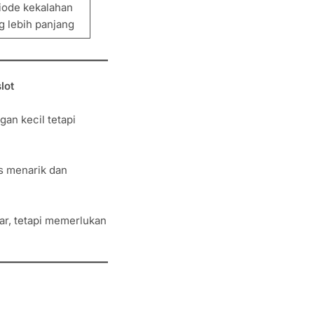
iode kekalahan
g lebih panjang
lot
gan kecil tetapi
is menarik dan
ar, tetapi memerlukan