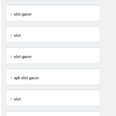
slot gacor
slot
slot gacor
apk slot gacor
slot