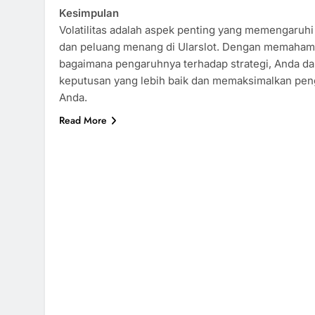
Kesimpulan
Volatilitas adalah aspek penting yang memengaruh
dan peluang menang di Ularslot. Dengan memahami j
bagaimana pengaruhnya terhadap strategi, Anda d
keputusan yang lebih baik dan memaksimalkan pe
Anda.
Read More