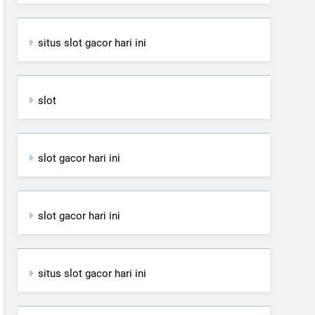
situs slot gacor hari ini
slot
slot gacor hari ini
slot gacor hari ini
situs slot gacor hari ini