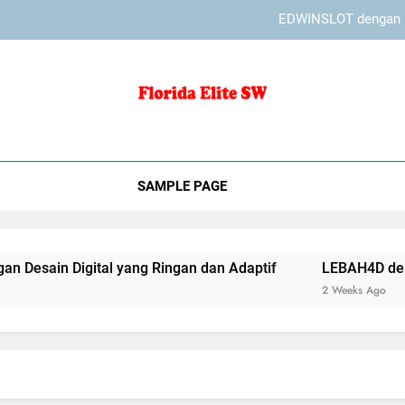
EDWINSLOT dengan De
LEBAH4D dengan De
KAYA787 dan Penerapan Sis
rida Elite SW
LEBAH4D dengan Desai
lah Dengan Komunitas Olahraga Dan Kesehatan Di Florida Elite
EDWINSLOT dengan De
SAMPLE PAGE
LEBAH4D dengan De
KAYA787 dan Penerapan Sis
gital yang Ringan dan Adaptif
LEBAH4D dengan Desain 
2 Weeks Ago