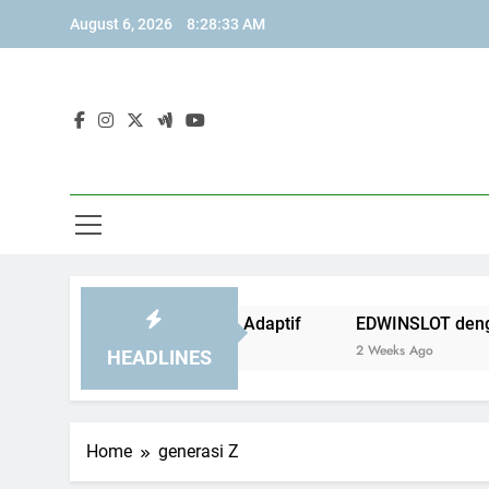
Skip
August 6, 2026
8:28:34 AM
to
content
Flo
Bergabung
 yang Bersih dan Adaptif
EDWINSLOT dengan Desain Di
2 Weeks Ago
HEADLINES
Home
generasi Z