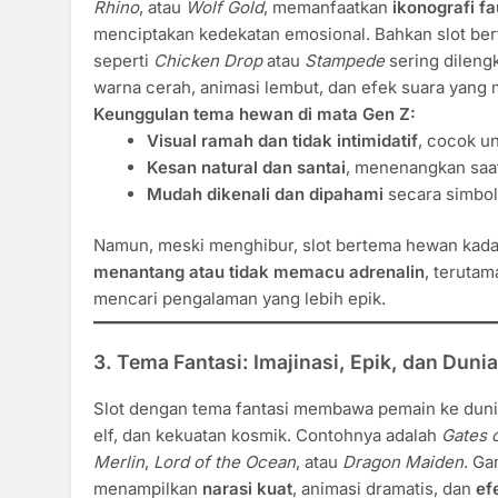
Rhino
, atau
Wolf Gold
, memanfaatkan
ikonografi f
menciptakan kedekatan emosional. Bahkan slot be
seperti
Chicken Drop
atau
Stampede
sering dileng
warna cerah, animasi lembut, dan efek suara yang
Keunggulan tema hewan di mata Gen Z:
Visual ramah dan tidak intimidatif
, cocok u
Kesan natural dan santai
, menenangkan saa
Mudah dikenali dan dipahami
secara simbol
Namun, meski menghibur, slot bertema hewan kad
menantang atau tidak memacu adrenalin
, teruta
mencari pengalaman yang lebih epik.
3. Tema Fantasi: Imajinasi, Epik, dan Dunia
Slot dengan tema fantasi membawa pemain ke dunia
elf, dan kekuatan kosmik. Contohnya adalah
Gates 
Merlin
,
Lord of the Ocean
, atau
Dragon Maiden
. Ga
menampilkan
narasi kuat
, animasi dramatis, dan
ef