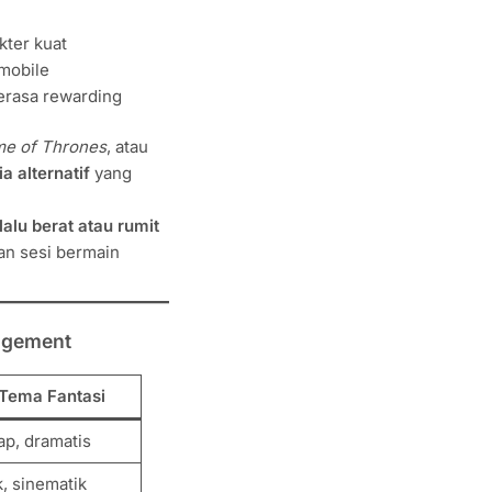
kter kuat
mobile
erasa rewarding
e of Thrones
, atau
a alternatif
yang
lalu berat atau rumit
an sesi bermain
agement
Tema Fantasi
ap, dramatis
k, sinematik