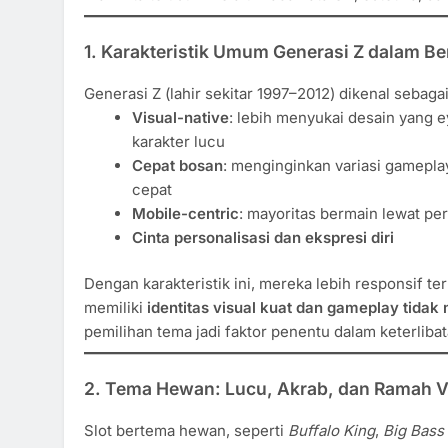
1. Karakteristik Umum Generasi Z dalam Be
Generasi Z (lahir sekitar 1997–2012) dikenal sebagai
Visual-native
: lebih menyukai desain yang 
karakter lucu
Cepat bosan
: menginginkan variasi gamepla
cepat
Mobile-centric
: mayoritas bermain lewat per
Cinta personalisasi dan ekspresi diri
Dengan karakteristik ini, mereka lebih responsif te
memiliki
identitas visual kuat dan gameplay tidak
pemilihan tema jadi faktor penentu dalam keterlibat
2. Tema Hewan: Lucu, Akrab, dan Ramah V
Slot bertema hewan, seperti
Buffalo King
,
Big Bass