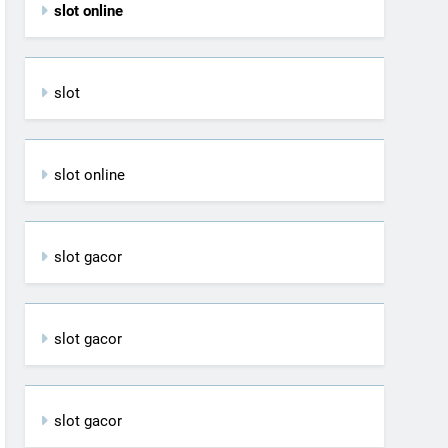
slot online
slot
slot online
slot gacor
slot gacor
slot gacor