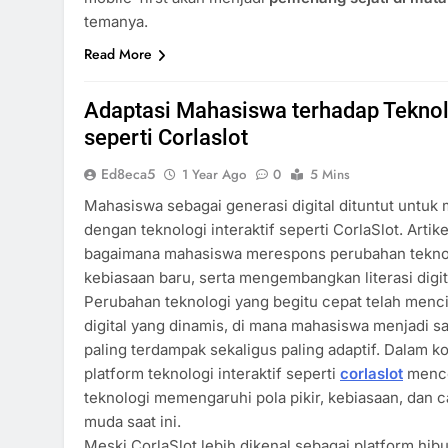
temanya.
Read More
Adaptasi Mahasiswa terhadap Teknolo
seperti Corlaslot
Ed8eca5
1 Year Ago
0
5 Mins
Mahasiswa sebagai generasi digital dituntut untuk
dengan teknologi interaktif seperti CorlaSlot. Arti
bagaimana mahasiswa merespons perubahan tekno
kebiasaan baru, serta mengembangkan literasi digita
Perubahan teknologi yang begitu cepat telah menc
digital yang dinamis, di mana mahasiswa menjadi s
paling terdampak sekaligus paling adaptif. Dalam ko
platform teknologi interaktif seperti
corlaslot
mence
teknologi memengaruhi pola pikir, kebiasaan, dan c
muda saat ini.
Meski CorlaSlot lebih dikenal sebagai platform hibu