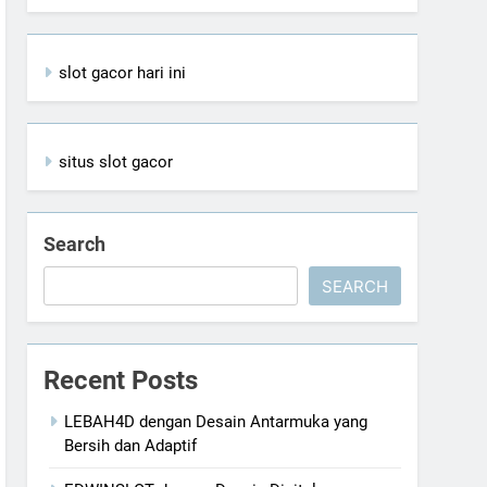
slot gacor hari ini
situs slot gacor
Search
SEARCH
Recent Posts
LEBAH4D dengan Desain Antarmuka yang
Bersih dan Adaptif