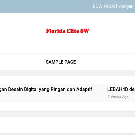
EDWINSLOT dengan De
LEBAH4D dengan De
KAYA787 dan Penerapan Sis
rida Elite SW
LEBAH4D dengan Desai
lah Dengan Komunitas Olahraga Dan Kesehatan Di Florida Elite
EDWINSLOT dengan De
SAMPLE PAGE
LEBAH4D dengan De
KAYA787 dan Penerapan Sis
gital yang Ringan dan Adaptif
LEBAH4D dengan Desain D
2 Weeks Ago