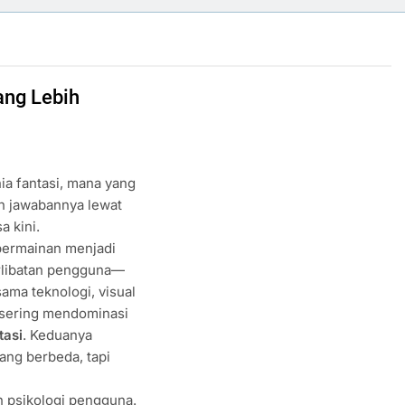
ang Lebih
ia fantasi, mana yang
an jawabannya lewat
a kini.
 permainan menjadi
rlibatan pengguna—
ama teknologi, visual
g sering mendominasi
tasi
. Keduanya
ang berbeda, tapi
an psikologi pengguna.