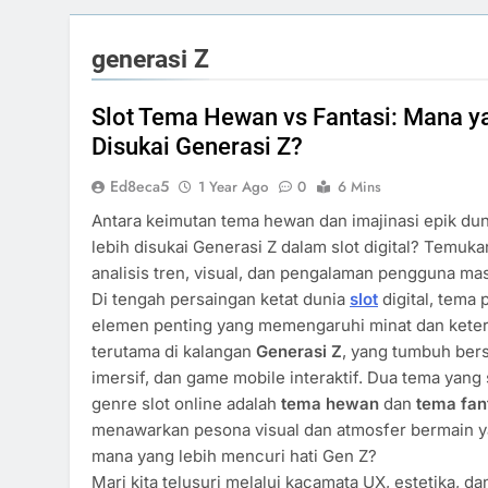
generasi Z
Slot Tema Hewan vs Fantasi: Mana y
Disukai Generasi Z?
Ed8eca5
1 Year Ago
0
6 Mins
Antara keimutan tema hewan dan imajinasi epik dun
lebih disukai Generasi Z dalam slot digital? Temuk
analisis tren, visual, dan pengalaman pengguna mas
Di tengah persaingan ketat dunia
slot
digital, tema
elemen penting yang memengaruhi minat dan kete
terutama di kalangan
Generasi Z
, yang tumbuh bers
imersif, dan game mobile interaktif. Dua tema yan
genre slot online adalah
tema hewan
dan
tema fan
menawarkan pesona visual dan atmosfer bermain y
mana yang lebih mencuri hati Gen Z?
Mari kita telusuri melalui kacamata UX, estetika, d