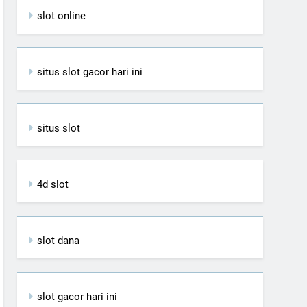
slot online
situs slot gacor hari ini
situs slot
4d slot
slot dana
slot gacor hari ini