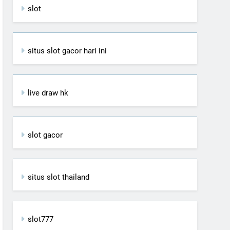
slot
situs slot gacor hari ini
live draw hk
slot gacor
situs slot thailand
slot777