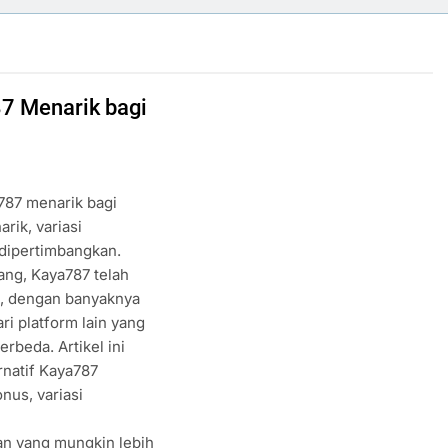
7 Menarik bagi
a787 menarik bagi
rik, variasi
dipertimbangkan.
ang, Kaya787 telah
n, dengan banyaknya
ri platform lain yang
beda. Artikel ini
natif Kaya787
nus, variasi
an yang mungkin lebih