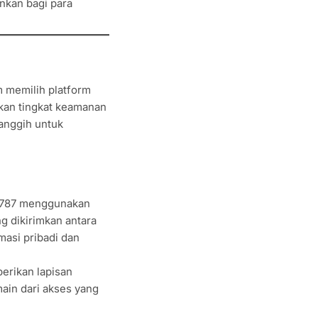
nkan bagi para
m memilih platform
rkan tingkat keamanan
anggih untuk
ya787 menggunakan
g dikirimkan antara
asi pribadi dan
berikan lapisan
ain dari akses yang