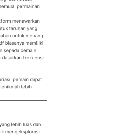
memulai permainan
atform menawarkan
ntuk taruhan yang
bahan untuk menang.
tif biasanya memiliki
an kepada pemain
rdasarkan frekuensi
riasi, pemain dapat
enikmati lebih
yang lebih luas dan
tuk mengeksplorasi