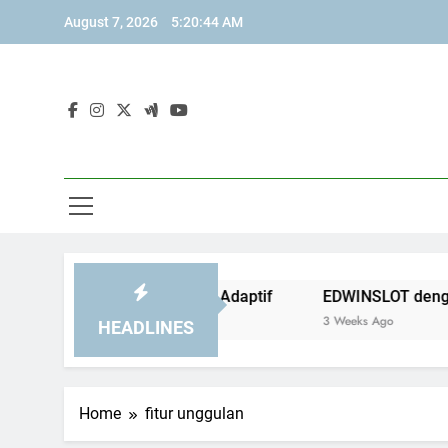
Skip
August 7, 2026
5:20:45 AM
to
content
Flo
Bergabung
yang Bersih dan Adaptif
EDWINSLOT dengan Desain Dig
3 Weeks Ago
HEADLINES
Home
fitur unggulan