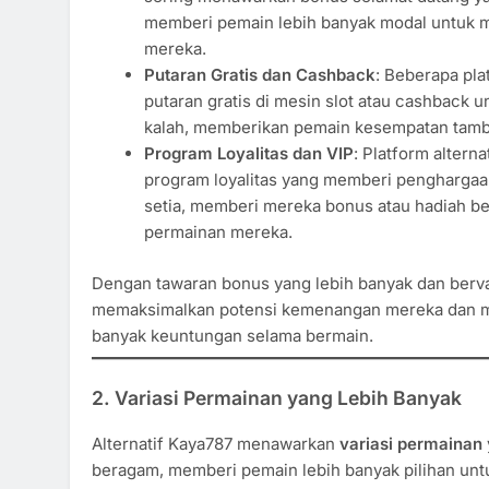
memberi pemain lebih banyak modal untuk 
mereka.
Putaran Gratis dan Cashback
: Beberapa pl
putaran gratis di mesin slot atau cashback u
kalah, memberikan pemain kesempatan tam
Program Loyalitas dan VIP
: Platform alterna
program loyalitas yang memberi pengharga
setia, memberi mereka bonus atau hadiah be
permainan mereka.
Dengan tawaran bonus yang lebih banyak dan berva
memaksimalkan potensi kemenangan mereka dan m
banyak keuntungan selama bermain.
2. Variasi Permainan yang Lebih Banyak
Alternatif Kaya787 menawarkan
variasi permainan
beragam, memberi pemain lebih banyak pilihan un