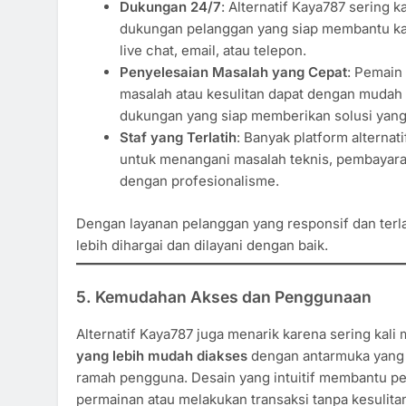
Dukungan 24/7
: Alternatif Kaya787 sering 
dukungan pelanggan yang siap membantu kap
live chat, email, atau telepon.
Penyelesaian Masalah yang Cepat
: Pemain
masalah atau kesulitan dapat dengan mudah
dukungan yang siap memberikan solusi yang 
Staf yang Terlatih
: Banyak platform alternat
untuk menangani masalah teknis, pembayara
dengan profesionalisme.
Dengan layanan pelanggan yang responsif dan terl
lebih dihargai dan dilayani dengan baik.
5. Kemudahan Akses dan Penggunaan
Alternatif Kaya787 juga menarik karena sering kal
yang lebih mudah diakses
dengan antarmuka yang 
ramah pengguna. Desain yang intuitif membantu 
permainan atau melakukan transaksi tanpa kesulita