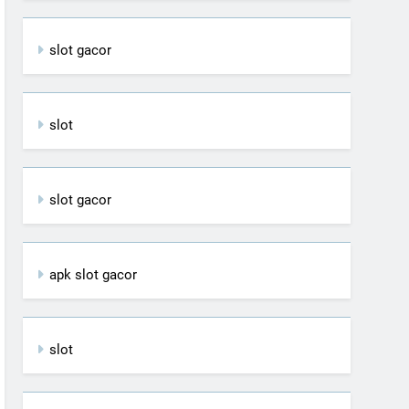
slot gacor
slot
slot gacor
apk slot gacor
slot