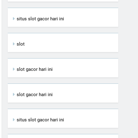
situs slot gacor hari ini
slot
slot gacor hari ini
slot gacor hari ini
situs slot gacor hari ini