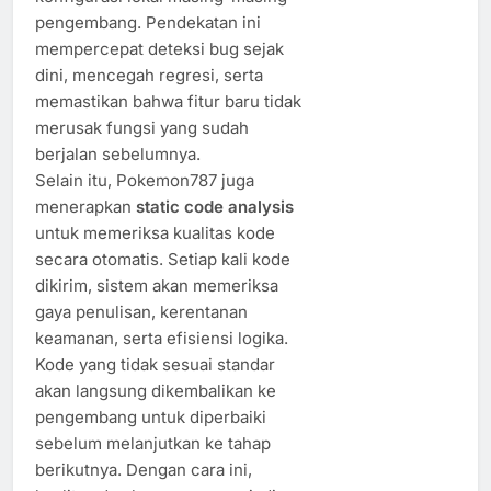
pengembang. Pendekatan ini
mempercepat deteksi bug sejak
dini, mencegah regresi, serta
memastikan bahwa fitur baru tidak
merusak fungsi yang sudah
berjalan sebelumnya.
Selain itu, Pokemon787 juga
menerapkan
static code analysis
untuk memeriksa kualitas kode
secara otomatis. Setiap kali kode
dikirim, sistem akan memeriksa
gaya penulisan, kerentanan
keamanan, serta efisiensi logika.
Kode yang tidak sesuai standar
akan langsung dikembalikan ke
pengembang untuk diperbaiki
sebelum melanjutkan ke tahap
berikutnya. Dengan cara ini,