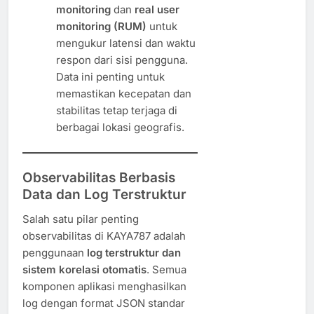
monitoring
dan
real user
monitoring (RUM)
untuk
mengukur latensi dan waktu
respon dari sisi pengguna.
Data ini penting untuk
memastikan kecepatan dan
stabilitas tetap terjaga di
berbagai lokasi geografis.
Observabilitas Berbasis
Data dan Log Terstruktur
Salah satu pilar penting
observabilitas di KAYA787 adalah
penggunaan
log terstruktur dan
sistem korelasi otomatis
. Semua
komponen aplikasi menghasilkan
log dengan format JSON standar