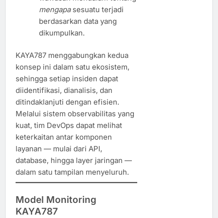
mengapa
sesuatu terjadi
berdasarkan data yang
dikumpulkan.
KAYA787 menggabungkan kedua
konsep ini dalam satu ekosistem,
sehingga setiap insiden dapat
diidentifikasi, dianalisis, dan
ditindaklanjuti dengan efisien.
Melalui sistem observabilitas yang
kuat, tim DevOps dapat melihat
keterkaitan antar komponen
layanan — mulai dari API,
database, hingga layer jaringan —
dalam satu tampilan menyeluruh.
Model Monitoring
KAYA787