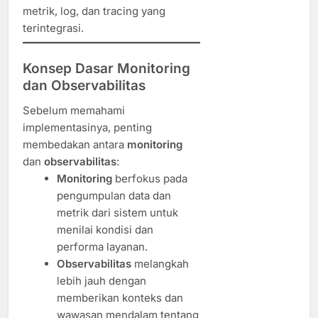
metrik, log, dan tracing yang
terintegrasi.
Konsep Dasar Monitoring
dan Observabilitas
Sebelum memahami
implementasinya, penting
membedakan antara
monitoring
dan
observabilitas
:
Monitoring
berfokus pada
pengumpulan data dan
metrik dari sistem untuk
menilai kondisi dan
performa layanan.
Observabilitas
melangkah
lebih jauh dengan
memberikan konteks dan
wawasan mendalam tentang