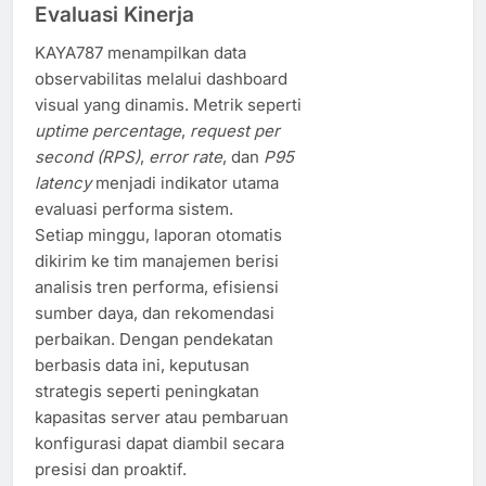
Evaluasi Kinerja
KAYA787 menampilkan data
observabilitas melalui dashboard
visual yang dinamis. Metrik seperti
uptime percentage
,
request per
second (RPS)
,
error rate
, dan
P95
latency
menjadi indikator utama
evaluasi performa sistem.
Setiap minggu, laporan otomatis
dikirim ke tim manajemen berisi
analisis tren performa, efisiensi
sumber daya, dan rekomendasi
perbaikan. Dengan pendekatan
berbasis data ini, keputusan
strategis seperti peningkatan
kapasitas server atau pembaruan
konfigurasi dapat diambil secara
presisi dan proaktif.