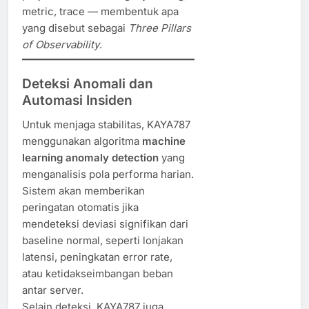
metric, trace — membentuk apa
yang disebut sebagai
Three Pillars
of Observability
.
Deteksi Anomali dan
Automasi Insiden
Untuk menjaga stabilitas, KAYA787
menggunakan algoritma
machine
learning anomaly detection
yang
menganalisis pola performa harian.
Sistem akan memberikan
peringatan otomatis jika
mendeteksi deviasi signifikan dari
baseline normal, seperti lonjakan
latensi, peningkatan error rate,
atau ketidakseimbangan beban
antar server.
Selain deteksi, KAYA787 juga