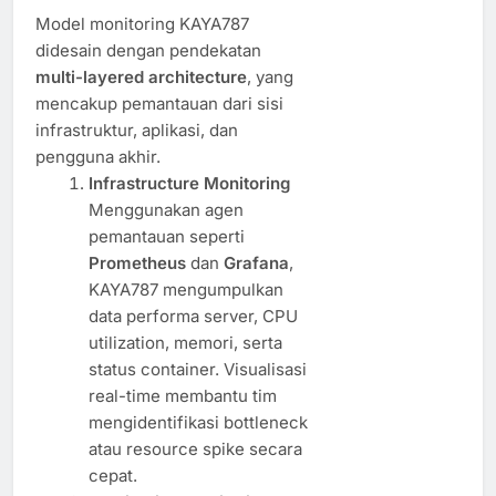
Model monitoring KAYA787
didesain dengan pendekatan
multi-layered architecture
, yang
mencakup pemantauan dari sisi
infrastruktur, aplikasi, dan
pengguna akhir.
Infrastructure Monitoring
Menggunakan agen
pemantauan seperti
Prometheus
dan
Grafana
,
KAYA787 mengumpulkan
data performa server, CPU
utilization, memori, serta
status container. Visualisasi
real-time membantu tim
mengidentifikasi bottleneck
atau resource spike secara
cepat.