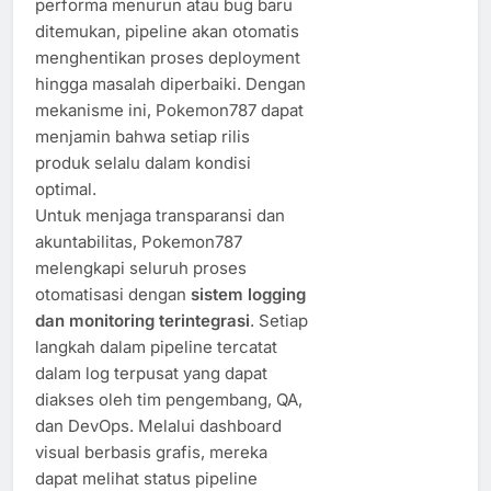
performa menurun atau bug baru
ditemukan, pipeline akan otomatis
menghentikan proses deployment
hingga masalah diperbaiki. Dengan
mekanisme ini, Pokemon787 dapat
menjamin bahwa setiap rilis
produk selalu dalam kondisi
optimal.
Untuk menjaga transparansi dan
akuntabilitas, Pokemon787
melengkapi seluruh proses
otomatisasi dengan
sistem logging
dan monitoring terintegrasi
. Setiap
langkah dalam pipeline tercatat
dalam log terpusat yang dapat
diakses oleh tim pengembang, QA,
dan DevOps. Melalui dashboard
visual berbasis grafis, mereka
dapat melihat status pipeline