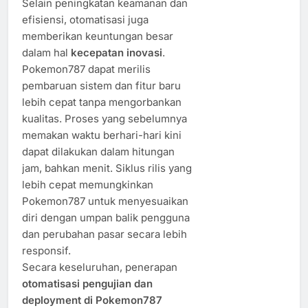
Selain peningkatan keamanan dan
efisiensi, otomatisasi juga
memberikan keuntungan besar
dalam hal
kecepatan inovasi
.
Pokemon787 dapat merilis
pembaruan sistem dan fitur baru
lebih cepat tanpa mengorbankan
kualitas. Proses yang sebelumnya
memakan waktu berhari-hari kini
dapat dilakukan dalam hitungan
jam, bahkan menit. Siklus rilis yang
lebih cepat memungkinkan
Pokemon787 untuk menyesuaikan
diri dengan umpan balik pengguna
dan perubahan pasar secara lebih
responsif.
Secara keseluruhan, penerapan
otomatisasi pengujian dan
deployment di Pokemon787