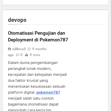
devops
Otomatisasi Pengujian dan
Deployment di Pokemon787
ed8eca5
9 months
ago
0
9 mins
Dalam dunia pengembangan
perangkat lunak modern,
kecepatan dan ketepatan menjadi
dua faktor krusial yang
menentukan kesuksesan sebuah
platform digital.
pokemon787
menjadi salah satu contoh
bagaimana otomatisasi dapat
mengubah cara kerja tim