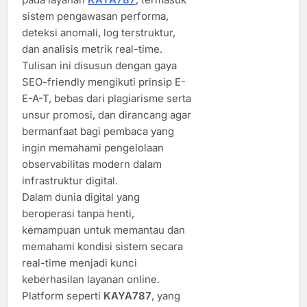
sistem pengawasan performa,
deteksi anomali, log terstruktur,
dan analisis metrik real-time.
Tulisan ini disusun dengan gaya
SEO-friendly mengikuti prinsip E-
E-A-T, bebas dari plagiarisme serta
unsur promosi, dan dirancang agar
bermanfaat bagi pembaca yang
ingin memahami pengelolaan
observabilitas modern dalam
infrastruktur digital.
Dalam dunia digital yang
beroperasi tanpa henti,
kemampuan untuk memantau dan
memahami kondisi sistem secara
real-time menjadi kunci
keberhasilan layanan online.
Platform seperti
KAYA787
, yang