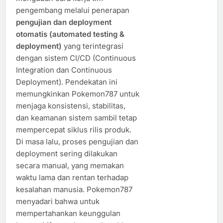
pengembang melalui penerapan
pengujian dan deployment
otomatis (automated testing &
deployment)
yang terintegrasi
dengan sistem CI/CD (Continuous
Integration dan Continuous
Deployment). Pendekatan ini
memungkinkan Pokemon787 untuk
menjaga konsistensi, stabilitas,
dan keamanan sistem sambil tetap
mempercepat siklus rilis produk.
Di masa lalu, proses pengujian dan
deployment sering dilakukan
secara manual, yang memakan
waktu lama dan rentan terhadap
kesalahan manusia. Pokemon787
menyadari bahwa untuk
mempertahankan keunggulan