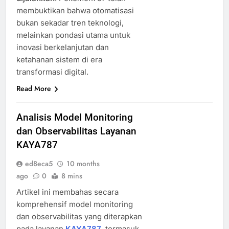
membuktikan bahwa otomatisasi
bukan sekadar tren teknologi,
melainkan pondasi utama untuk
inovasi berkelanjutan dan
ketahanan sistem di era
transformasi digital.
Read More
Analisis Model Monitoring
dan Observabilitas Layanan
KAYA787
ed8eca5
10 months
ago
0
8 mins
Artikel ini membahas secara
komprehensif model monitoring
dan observabilitas yang diterapkan
pada layanan
KAYA787
, termasuk