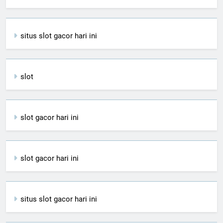
situs slot gacor hari ini
slot
slot gacor hari ini
slot gacor hari ini
situs slot gacor hari ini