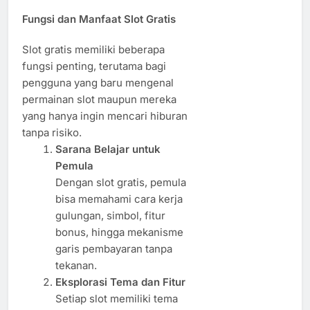
Fungsi dan Manfaat Slot Gratis
Slot gratis memiliki beberapa
fungsi penting, terutama bagi
pengguna yang baru mengenal
permainan slot maupun mereka
yang hanya ingin mencari hiburan
tanpa risiko.
Sarana Belajar untuk
Pemula
Dengan slot gratis, pemula
bisa memahami cara kerja
gulungan, simbol, fitur
bonus, hingga mekanisme
garis pembayaran tanpa
tekanan.
Eksplorasi Tema dan Fitur
Setiap slot memiliki tema