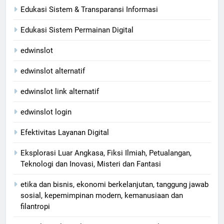
Edukasi Sistem & Transparansi Informasi
Edukasi Sistem Permainan Digital
edwinslot
edwinslot alternatif
edwinslot link alternatif
edwinslot login
Efektivitas Layanan Digital
Eksplorasi Luar Angkasa, Fiksi Ilmiah, Petualangan,
Teknologi dan Inovasi, Misteri dan Fantasi
etika dan bisnis, ekonomi berkelanjutan, tanggung jawab
sosial, kepemimpinan modern, kemanusiaan dan
filantropi